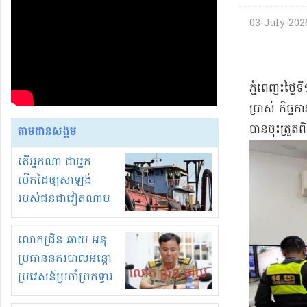
03-July-2026 
ភ្នំពេញ៖ថ្ង
ប្រាស់ កិច្
បានចុះត្រួតព
តាមដានសង្គម
តើអ្នកណា ជាអ្នក
បើកដៃឲ្យសាឡង់
របស់ជនជាវៀតណាម
ចូល មកខុស
ច្បាប់លួចបូមខ្សាច់នៅ
លោកជ្រិន ឆាយ អនុ
ក្នុងប្រទេសកម្ពុជា
ប្រធាននគរបាលអន្តោ
ប្រវេសន៍ប្រចាំច្រកទ្វារ
ព្រំដែនភ្នំឌិន និងឈ្មួញ