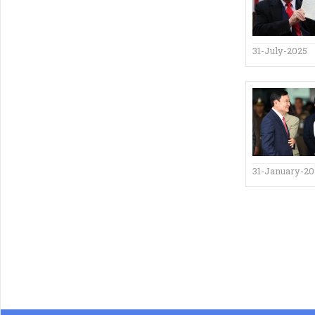
31-July-2025
31-January-20