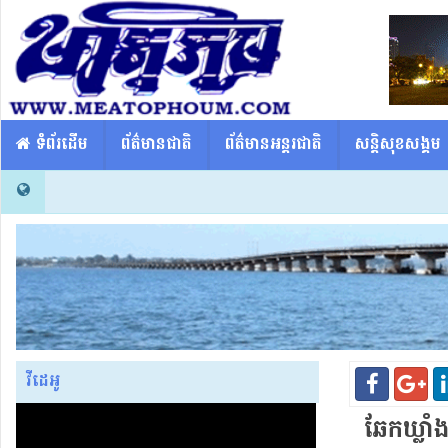
​​ ទំព័រដើម
ព័ត៌មានជាតិ
ព័ត៌មានអន្តរជាតិ
សន្តិសុខសង្គម
វីដេអូ
ឆែកឃ្លាំ