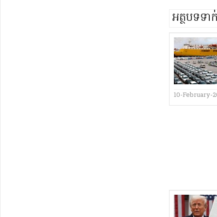
អត្ថបទទា
10-February-