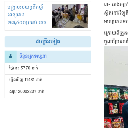
៣- រោងចក្រក
រំខានទាំងយប់ទាំងថ្ងៃ
បង្ក្រាបរថយន្តដឹកថ្នាំ
ស្ថិតនៅដីឡូ
ពេទ្យជាង
មានប្រភពមកព
២៣,៤០០ប្រអប់ គេច
ពន្ធនិងអត់ច្បាប់នាំ
ក្រោយពីត្រួ
ចូល!?
ជាច្រើនទៀត
ចូលពីប្រទស
ចំនួនអ្នកទស្សនា
ថ្ងៃនេះ​ 5770 នាក់
ម្សិលមិញ 11481 នាក់
សរុប 20002237 នាក់