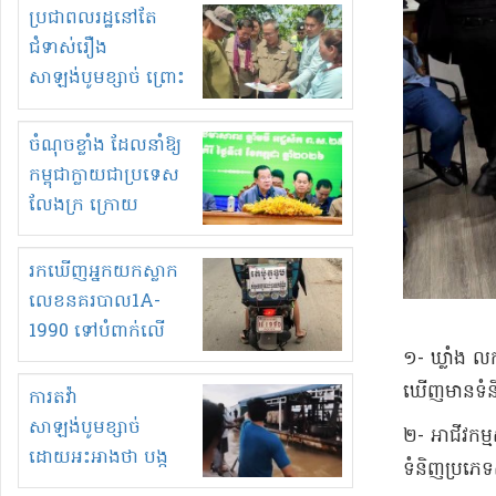
មួយចំនួនទៀត
ប្រជាពលរដ្ឋនៅតែ
កំពង់តែគុបគិតគ្នា
ជំទាស់រឿង
ធ្វើសកម្មភាពរកស៊ីនិង
សាឡង់បូមខ្សាច់ ព្រោះ
ស្តុកទំនិញគេចពន្ធ?
ខ្លាចបាក់ច្រាំងទៀត!
ចំណុចខ្លាំង ដែលនាំឱ្យ
កម្ពុជាក្លាយជាប្រទេស
លែងក្រ ក្រោយ
ឆ្នាំ២០៣០
រកឃើញអ្នកយកស្លាក
លេខនគរបាល1A-
1990 ទៅបំពាក់លើ
១- ឃ្លាំង ល
ម៉ូតូរបស់ខ្លួន ដាកផ្លាក
រត់ឌុបហើយ
ឃើញមានទំនិញក
ការតវ៉ា
សាឡង់បូមខ្សាច់
២- អាជីវកម្
ដោយអះអាងថា បង្ក
ទំនិញប្រភេទ
បាក់ច្រាំងទន្លេ និង