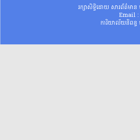
រក្សាសិទ្ធិដោយ សារព័ត៌មា
Email 
ការិយាល័យនិពន្ធ