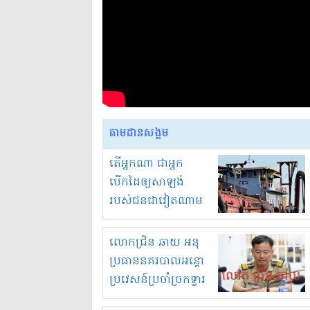
តាមដានសង្គម
តើអ្នកណា ជាអ្នក
បើកដៃឲ្យសាឡង់
របស់ជនជាវៀតណាម
ចូល មកខុស
ច្បាប់លួចបូមខ្សាច់នៅ
លោកជ្រិន ឆាយ អនុ
ក្នុងប្រទេសកម្ពុជា
ប្រធាននគរបាលអន្តោ
ប្រវេសន៍ប្រចាំច្រកទ្វារ
ព្រំដែនភ្នំឌិន និងឈ្មួញ