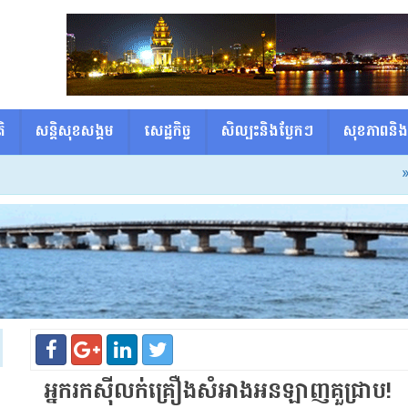
ិ
សន្តិសុខសង្គម
សេដ្ឋកិច្ច
សិល្បះនិងប្លែកៗ
សុខភាពនិង
» ឃាត់ខ
អ្នករកស៊ី​លក់​គ្រឿងសំអាង​អន​ឡាញ​គួ​ជ្រាប​!