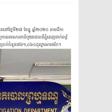
ខ្លួន​នៅ​ថ្ងៃទី​២៧ ខែធ្នូ ឆ្នាំ​២០២០ តាម​ដីកា​
ារ​អម​សាលាដំបូង​រាជធានី​ភ្នំពេញ​ពាក់​ព​ន្ធ័​
ប្រាក់​ចំនួន​៧៦១,៤៦៤​ដុល្លារ​អាមេរិក​។​