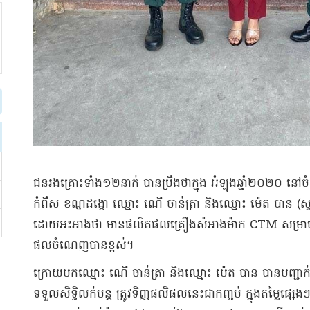
​ជនរងគ្រោះ​ទាំង​១២​នាក់ បាន​ប្រឹង​ថា​ក្នុង អំឡុង​ឆ្នាំ​២០២០ នៅ​ចំណុច​ប
កំពឹស ខណ្ឌដង្កោ ឈ្មោះ ណើ ចាន់​ត្រា និង​ឈ្មោះ ម៉េ​ត បាន (​ស្វា
ដោយ​អះអាងថា មាន​ផលិតផល​គ្រឿងសំអាង​ម៉ាក CTM សម្រាប់​ចែកច
ផលចំណេញ​បាន​ខ្ពស់​។​
​ក្រោយមក​ឈ្មោះ ណើ ចាន់​ត្រា និង​ឈ្មោះ ម៉េ​ត បាន បានបញ្ជាក់​ប្
ទទួល​សិទ្ធិ​លក់​បន្ដ ត្រូវ​ទិញ​ផ​លិ​ផល​នេះ​ជា​កញ្ចប់ ក្នុងតម្លៃ​ផ្