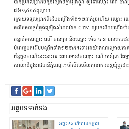
បានប្រគល់​ប្រាក់​ចំនួន​ផ្សេងៗ​គ្នា​រៀងខ្លួន ឲ្យ​ទៅ​ឈ្មោះ ណើ ចាន់​
៧៦១,៤៦៤​ដុល្លារ​។​
​ក្រោយ​ទទួល​ប្រាក់​ពី​ដើមបណ្ដឹង​ទាំង​១២​នាក់​រួចហើយ ឈ្មោះ ណ
ផលិតផល​ផ្គត់ផ្គង់​គ្រឿងសំអាង​ម៉ាក CTM ឲ្យ​មក​ដើមបណ្ដឹង​ទាំង​
បន្ទាប់មក​ឈ្មោះ ណើ ចាន់​ត្រា និង​ឈ្មោះ ម៉េ​ត បាន បានគេច​វេស​មិ
បំពេញ​មក​ដើមបណ្ដឹង​ទាំង​១២​នាក់​។​​ទោះជា​យ៉ាងណា​ក្រោយ​ការឃា
ព័ន្ធ​ក្នុងករណីនេះ​នោះទេ ពោល​មានតែ​ឈ្មោះ ណើ ចាន់​ត្រា តែម្នា
សាលាដំបូង​រាជធានី​ភ្នំពេញ​.​។​ចាំមើល​មើល​តុលាការ​បន្ត​ឃុំ​ឬ​ដោ
អត្ថបទទាក់ទង
អគ្គទេសាភិបាល​កម្ពុជា