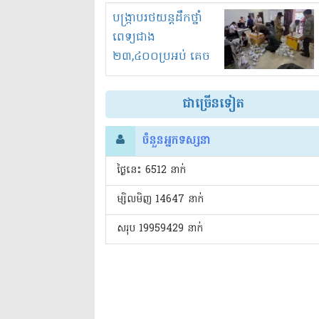
រំខានទាំងយប់ទាំងថ្ងៃ
បង្ក្រាបរថយន្តដឹកថ្នាំ
ពេទ្យជាង
២៣,៤០០ប្រអប់ គេច
ពន្ធនិងអត់ច្បាប់នាំ
ចូល!?
ជាច្រើនទៀត
ចំនួនអ្នកទស្សនា
ថ្ងៃនេះ​ 6512 នាក់
ម្សិលមិញ 14647 នាក់
សរុប 19959429 នាក់