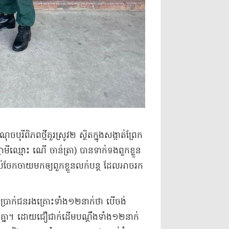
ុរី​ពិភពថ្មី​គួរ​ស្រូវ​២ ស្ថិតក្នុង​សង្កាត់​ព្រែក
មី​ឈ្មោះ ណើ ចាន់​ត្រា​) បាន​ទាក់ទង​ពួកខ្លួន
ាយ​មក​ឲ្យ​ពួកខ្លួន​លក់​បន្ដ ដែល​អាច​រក​
រាក់​ជនរងគ្រោះ​ទាំង​១២​នាក់​ថា បើ​ចង់​
សេងៗ​គ្នា​។ ដោយ​ជឿជាក់​ដើមបណ្ដឹង​ទាំង​១២​នាក់