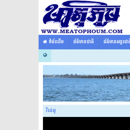
​​ ទំព័រដើម
ព័ត៌មានជាតិ
ព័ត៌មានអន្តរជាត
វីដេអូ