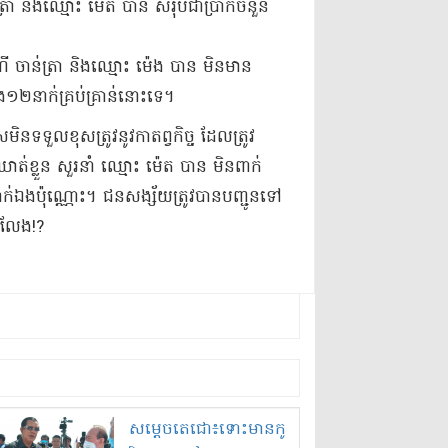
ត្រា និង​ឈ្មោះ ម៉េ​ត បាន សរុប​ជា​ប្រាក់​ចំនួន
ើ ចាន់​ត្រា និង​ឈ្មោះ ម៉េង បាន មិនមាន​
១២​នាក់​គ្រប់គ្រាន់​នោះទេ​។
ន​ទទួលខុសត្រូវ​នូវ​កាតព្វកិច្ច ដែល​ត្រូវ
ត់ខ្លួន សួរនាំ ឈ្មោះ ម៉េ​ត បាន មិន​ពាក់
ក់ឯង​ប៉ុណ្ណោះ​។ ជនសង្ស័យ​ត្រូវបាន​បញ្ជូនទៅ​
ះលែង​!?
សម្តេច​តេ​ជោ​៖​ទោះ​មាន​កូ​