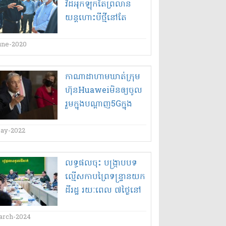
វិដ​អុកឡុក​តែ​ព្រលាន
យន្តហោះ​បី​ថ្មី​នៅតែ​
សាងសង់​មិន​ផ្អាក​ទេ​!
une-2020
កាណាដា​ហាមឃាត់​ក្រុម
ហ៊ុន​Huawei​មិន​ឲ្យ​ចូល
រួម​ក្នុង​បណ្តាញ​5G​ក្នុង
ប្រទេស​ខ្លួន
ay-2022
លទ្ធផល​ចុះ បង្ក្រាប​បទ
ល្មើស​កាប​ព្រៃ​ទន្ទ្រាន​យក​
ដី​រដ្ឋ រយៈពេល ៧​ថ្ងៃ​នៅ​
ពោធិសាត់​
arch-2024