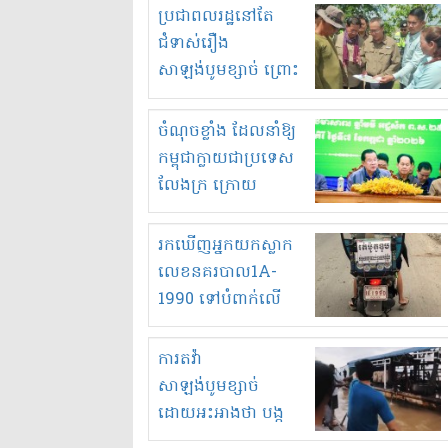
មួយចំនួនទៀត
ប្រជាពលរដ្ឋនៅតែ
កំពង់តែគុបគិតគ្នា
ជំទាស់រឿង
ធ្វើសកម្មភាពរកស៊ីនិង
សាឡង់បូមខ្សាច់ ព្រោះ
ស្តុកទំនិញគេចពន្ធ?
ខ្លាចបាក់ច្រាំងទៀត!
ចំណុចខ្លាំង ដែលនាំឱ្យ
កម្ពុជាក្លាយជាប្រទេស
លែងក្រ ក្រោយ
ឆ្នាំ២០៣០
រកឃើញអ្នកយកស្លាក
លេខនគរបាល1A-
1990 ទៅបំពាក់លើ
ម៉ូតូរបស់ខ្លួន ដាកផ្លាក
រត់ឌុបហើយ
ការតវ៉ា
សាឡង់បូមខ្សាច់
ដោយអះអាងថា បង្ក
បាក់ច្រាំងទន្លេ និង