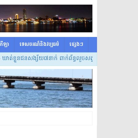
កីឡា
ទេសចរណ៏និងវប្បធម៌
ផ្សេង​ៗ
្លួនជនសង្ស័យ៧នាក់ ពាក់ព័ន្ធលួចសត្វគោ ៣ករណី នៅស្រុកត្រពាំ