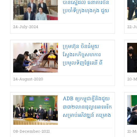
បានស្នើ​ដល់ ធនាគារ​ចិន
ប្រចាំ​ទីក្រុង​ហុងកុង ជួយ​
សម្រួល និង​បន្ធូរបន្ថយ​
លក្ខណៈវិនិច្ឆ័យ​ក្នុងការ​
24-July-2024
22-J
ជ្រើស​ក្រដាសប្រាក់​ដុល្លារ​
អាមេរិក​ពី​កម្ពុជា​
ក្រុមហ៊ុន ចិន​ធំ​មួយ​
ស្វែងរក​កិច្ចសហការ
ប្រមូល​ទិញ​ផ្លែឈើ ពី​
កម្ពុជា​
24-August-2020
20-M
ADB ឲ្យ​កម្ពុជា​ខ្ចី​និង​ជួយ​
៣៣២​លាន​ដុល្លារ​អាមេរិក​
សម្រាប់​អភិ​វ​ឌ្ឈ​ន៍ គម្រោង
ចំនួន ៤
08-December-2021
21-M