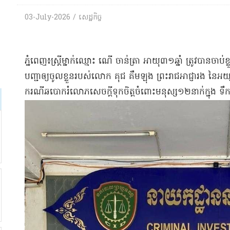
03-July-2026 / សេដ្ឋកិច្ច
​ភ្នំពេញ​៖​ស្ត្រី​ម្នាក់​ឈ្មោះ ណើ ចាន់​ត្រា អាយុ​៣១​ឆ្នាំ ត្រូវបាន​ចាប់
បញ្ជា​ឲ្យ​ចូលខ្លួន​របស់លោក គុជ គឹម​ឡុង ព្រះរាជអាជ្ញារង នៃ​អយ្យក
ករណី​ឆបោក​រំលោភសេចក្តីទុកចិត្ត​ចំពោះ​មនុស្ស​១២​នាក់​ក្នុង ទឹក