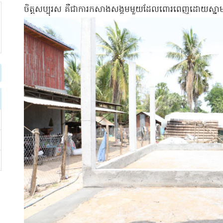
ចិត្តសប្បុរស គឺជាការកសាងសង្គមមួយដែលពោរពេញដោយស្នាមញ