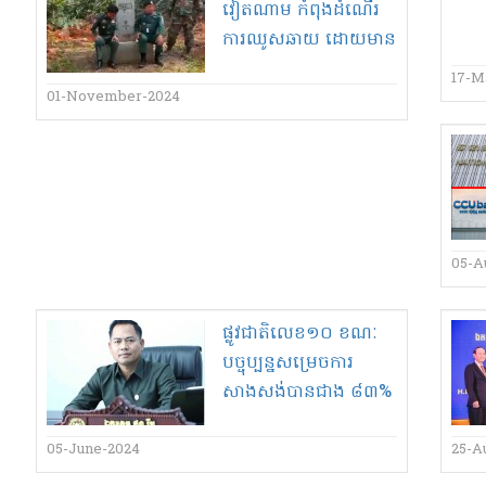
ទន្លេបន្តហក់ឡើង
វៀតណាម កំពុងដំណើរ
ការ​ឈូសឆាយ ដោយមាន​
ការតាមដាន​ពី​ភាគី​
17-M
វៀតណាម​
01-November-2024
05-A
ផ្លូវជាតិ​លេខ​១០ ខណៈ​
បច្ចុប្បន្ន​សម្រេចការ​
សាងសង់​បាន​ជាង ៨៣%​
ពលរដ្ឋ​អាចធ្វើ​ដំណើរ​បាន​
នា​រដូវវស្សា​នេះ​
05-June-2024
25-A