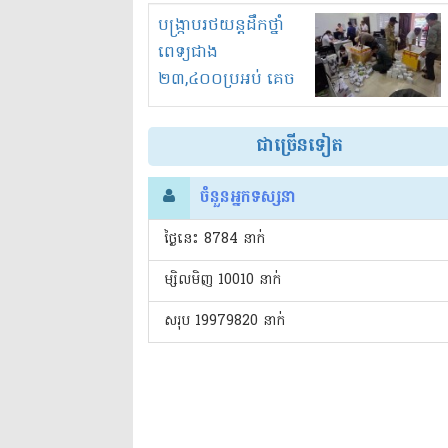
រំខានទាំងយប់ទាំងថ្ងៃ
បង្ក្រាបរថយន្តដឹកថ្នាំ
ពេទ្យជាង
២៣,៤០០ប្រអប់ គេច
ពន្ធនិងអត់ច្បាប់នាំ
ចូល!?
ជាច្រើនទៀត
ចំនួនអ្នកទស្សនា
ថ្ងៃនេះ​ 8784 នាក់
ម្សិលមិញ 10010 នាក់
សរុប 19979820 នាក់