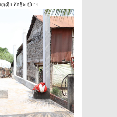
ញឹម និងក្តីសង្ឃឹម”។