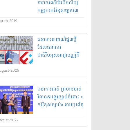
នាក់​ករណី​យ៍​បើក​សិប្ប
កម្ម​រុករក​រ៉ែ​ខុសច្បាប់​៣​
កន្លែង​នៅ​ភ្នំ​ជី ខេត្តកំពង់ធំ
arch-2019
តើ​អាច​រកឃើញ​សាច់​
ស្អុយ​ត្រូវ​វះកាត់​ទៀត​អត់​?
ធនាគារ៣ពាណិជ្ជ៣ថ្មី
ដែលធនាគារ
ជាតិរឹបអូសអាជ្ញាបណ្ណ័គឺ
សុទ្ធតែមានឈ្មោះក្នុង
បញ្ជីរទណ្ឌកម្មពីអាមេរិក
ugust-2026
ធនាគារជាតិ ព្រមាន​ចាត់
វិធានការ​ផ្លូវច្បាប់​ចំពោះ «​
កម្ចី​ខុសច្បាប់​» តាម​ប្រព័ន្ធ​
អន​ឡាញ បណ្តាញ​សង្គម
ខិតប័ណ្ណ និង​ការបិត​ផ្សាយ​
ugust-2022
តាម​ទីកន្លែង​សាធារណៈ​