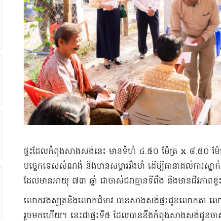
ផ្ទះដែលកំពុងសាងសង់នេះ មានទំហំ ៤.៥០ ម៉ែត្រ x ៨.៥០ ម
បច្ចេកទេសសំណង់ និងមានសម្ភាររឹងមាំ ដើម្បីធានាដល់ការស្ន
ដែលមានអាយុ ៧៣ ឆ្នាំ ជាចាស់ជរាគ្មានទីពឹង និងមានជីវភាពខ្វះ
លោកវងសូត្រនិងលោកជំទាវ បានសាងសង់ផ្ទះជូនលោកតា លោកយ
រួចមកហើយ។ នេះជាផ្ទះទី៥ ដែលបាននឹងកំពុងសាងសង់ជូនចាស់