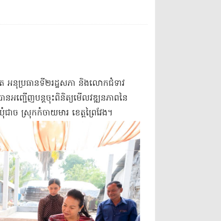
សូត អនុប្រធានទី២រដ្ឋសភា និងលោកជំទាវ
អញ្ជើញបន្តចុះពិនិត្យមើលវឌ្ឍនភាពនៃ
ុំជាច ស្រុកកំចាយមារ ខេត្តព្រៃវែង។