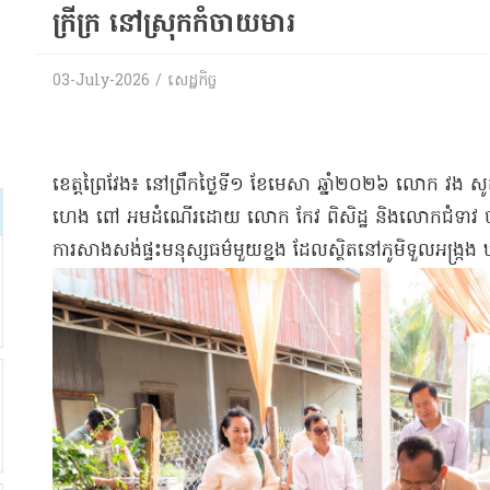
ក្រីក្រ នៅស្រុកកំចាយមារ
03-July-2026 / សេដ្ឋកិច្ច
ខេត្តព្រៃវែង៖ នៅព្រឹកថ្ងៃទី១ ខែមេសា ឆ្នាំ២០២៦ លោក វង 
ហេង ពៅ អមដំណើរដោយ លោក កែវ ពិសិដ្ឋ និងលោកជំទាវ បាន
ការសាងសង់ផ្ទះមនុស្សធម៌មួយខ្នង ដែលស្ថិតនៅភូមិទួលអង្ក្រង ឃ