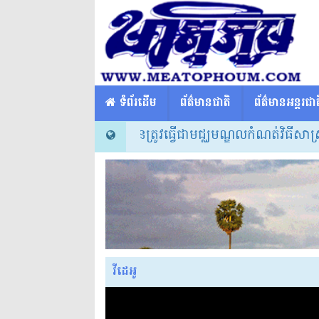
​​ ទំព័រដើម
ព័ត៌មានជាតិ
ព័ត៌មានអន្តរជាត
្ដេចធិបតី៖ សាលារៀនត្រូវធ្វើជាមជ្ឈមណ្ឌលកំណត់វិធីសាស្ត្របង
វីដេអូ