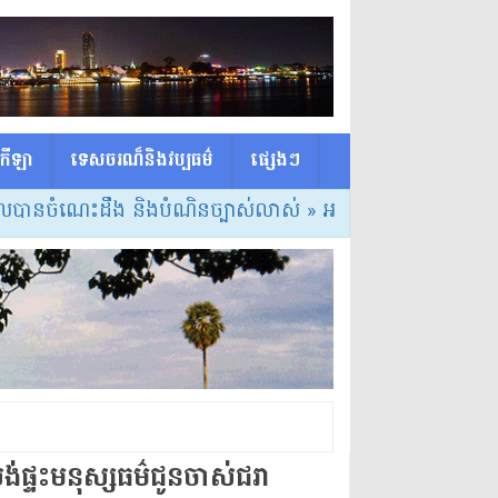
កីឡា
ទេសចរណ៏និងវប្បធម៌
ផ្សេង​ៗ
ចំណេះដឹង និងបំណិនច្បាស់លាស់
» អង្គការសង្គមស៊ីវិលជាច្រើន ប
ផ្ទះមនុស្សធម៌ជូនចាស់ជរា