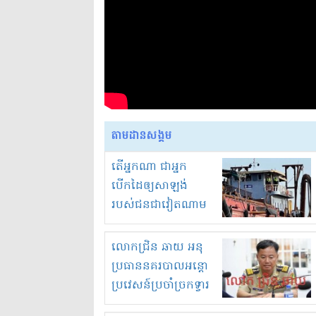
តាមដានសង្គម
តើអ្នកណា ជាអ្នក
បើកដៃឲ្យសាឡង់
របស់ជនជាវៀតណាម
ចូល មកខុស
ច្បាប់លួចបូមខ្សាច់នៅ
លោកជ្រិន ឆាយ អនុ
ក្នុងប្រទេសកម្ពុជា
ប្រធាននគរបាលអន្តោ
ប្រវេសន៍ប្រចាំច្រកទ្វារ
ព្រំដែនភ្នំឌិន និងឈ្មួញ