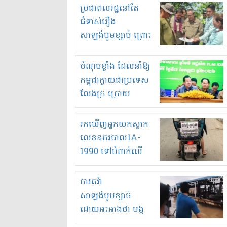
មួយចំនួនទៀត
ប្រជាពលរដ្ឋនៅតែ
កំពង់តែគុបគិតគ្នា
ជំទាស់រឿង
ធ្វើសកម្មភាពរកស៊ីនិង
សាឡង់បូមខ្សាច់ ព្រោះ
ស្តុកទំនិញគេចពន្ធ?
ខ្លាចបាក់ច្រាំងទៀត!
ចំណុចខ្លាំង ដែលនាំឱ្យ
កម្ពុជាក្លាយជាប្រទេស
លែងក្រ ក្រោយ
ឆ្នាំ២០៣០
រកឃើញអ្នកយកស្លាក
លេខនគរបាល1A-
1990 ទៅបំពាក់លើ
ម៉ូតូរបស់ខ្លួន ដាកផ្លាក
រត់ឌុបហើយ
ការតវ៉ា
សាឡង់បូមខ្សាច់
ដោយអះអាងថា បង្ក
បាក់ច្រាំងទន្លេ និង