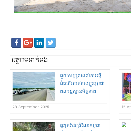
អត្ថបទទាក់ទង
ជួយសម្រួលដល់ការធ្វើ
ដំណើររបស់បងប្អូនប្រជា
ពលរដ្ឋស្ពានមិត្តភាព
កម្ពុជា-ចិន មេគង្គក្រចេះ
នឹងបន្តបើកឱ្យឆ្លងកាត់
28-September-2025
12-Ap
រហូតដល់ថ្ងៃទី១ ខែតុលា
ឆ្នាំ២០២៥ ដោយសារទឹក
ផ្លូវ​ក្រវ៉ាត់​ព្រំដែន​កម្ពុជា