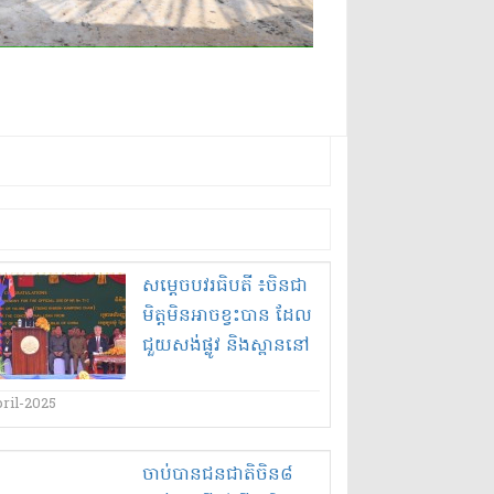
សម្តេច​បវរ​ធិបតី ៖​ចិន​ជា​
មិត្ត​មិនអាច​ខ្វះ​បាន ដែល​
ជួយ​សង់​ផ្លូវ និង​ស្ពាន​នៅ​
កម្ពុជា គិត​ជា​ប្រាក់​
ប្រមាណ ៣​ពាន់​លាន​
ril-2025
ដុល្លារ
ចាប់បាន​ជនជាតិ​ចិន​៨​