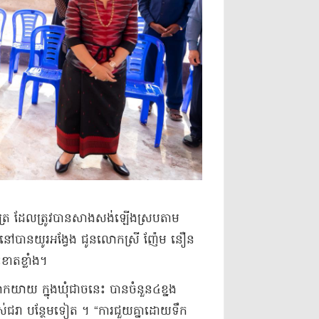
៉ែត្រ ដែលត្រូវបានសាងសង់ឡើងស្របតាម
ាក់នៅបានយូរអង្វែង ជូនលោកស្រី ញ៉ែម នឿន
ខាតខ្លាំង។
ាយ ក្នុងឃុំជាចនេះ បានចំនួន៤ខ្នង
ជរា បន្ថែមទៀត ។ “ការជួយគ្នាដោយទឹក