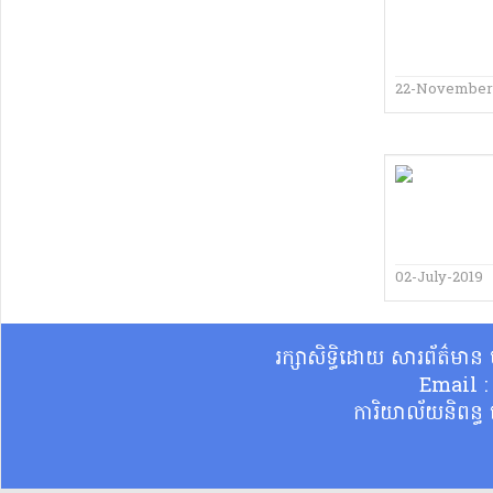
22-November
02-July-2019
រក្សាសិទ្ធិដោយ សារព័ត៌មា
Email 
ការិយាល័យនិពន្ធ