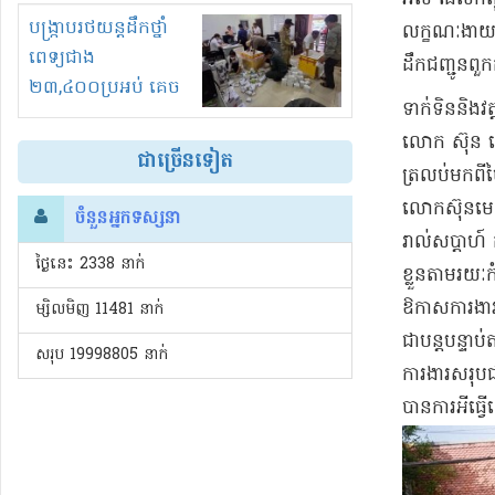
រំខានទាំងយប់ទាំងថ្ងៃ
បង្ក្រាបរថយន្តដឹកថ្នាំ
លក្ខណៈ​ងាយស្
ពេទ្យជាង
ដឹកជញ្ជូន​ពួ
២៣,៤០០ប្រអប់ គេច
​ទាក់ទិន​និង​
ពន្ធនិងអត់ច្បាប់នាំ
លោក ស៊ុន មេស
ចូល!?
ជាច្រើនទៀត
ត្រលប់​មកពី​
លោក​ស៊ុន​មេស
ចំនួនអ្នកទស្សនា
រាល់​សប្តាហ៍ 
ថ្ងៃនេះ​ 2338 នាក់
ខ្លួន​តាម​រយ
ឱកាស​ការងារ​
ម្សិលមិញ 11481 នាក់
ជា​បន្តបន្ទាប
សរុប 19998805 នាក់
ការងារ​ស​រុ​ប​
បានការ​អី​ធ្វើ