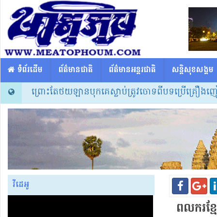
​​ ទំព័រដើម
ព័ត៌មានជាតិ
ព័ត៌មានអន្តរជាតិ
សន្តិសុខសង្គម
បៈម្នាក់ព្រោះតែថយឡានបុកគេស្លាប់ត្រូវចោទពីបទប្រើគ្រឿងញៀននិងបង
វីដេអូ
ពលករ​ខ្ម