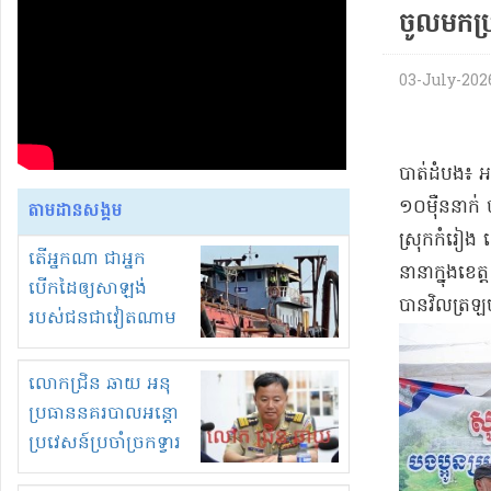
ចូលមក​ប្រ
03-July-2026
​បាត់ដំបង​៖ 
១០​ម៉ឺន​នាក់ 
តាមដានសង្គម
ស្រុក​កំរៀង ខ
តើអ្នកណា ជាអ្នក
នានា​ក្នុង​ខេត
បើកដៃឲ្យសាឡង់
បាន​វិលត្រឡប់
របស់ជនជាវៀតណាម
ចូល មកខុស
ច្បាប់លួចបូមខ្សាច់នៅ
លោកជ្រិន ឆាយ អនុ
ក្នុងប្រទេសកម្ពុជា
ប្រធាននគរបាលអន្តោ
ប្រវេសន៍ប្រចាំច្រកទ្វារ
ព្រំដែនភ្នំឌិន និងឈ្មួញ