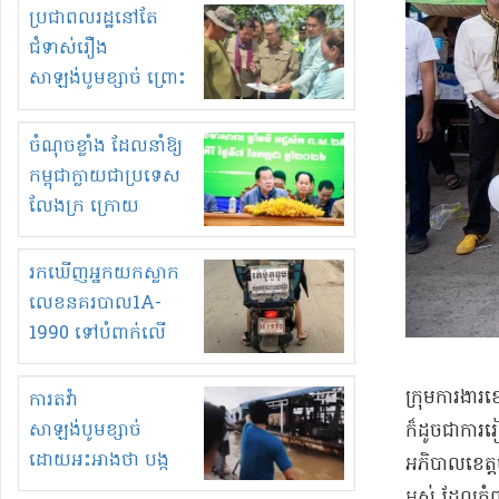
មួយចំនួនទៀត
ប្រជាពលរដ្ឋនៅតែ
កំពង់តែគុបគិតគ្នា
ជំទាស់រឿង
ធ្វើសកម្មភាពរកស៊ីនិង
សាឡង់បូមខ្សាច់ ព្រោះ
ស្តុកទំនិញគេចពន្ធ?
ខ្លាចបាក់ច្រាំងទៀត!
ចំណុចខ្លាំង ដែលនាំឱ្យ
កម្ពុជាក្លាយជាប្រទេស
លែងក្រ ក្រោយ
ឆ្នាំ២០៣០
រកឃើញអ្នកយកស្លាក
លេខនគរបាល1A-
1990 ទៅបំពាក់លើ
ម៉ូតូរបស់ខ្លួន ដាកផ្លាក
រត់ឌុបហើយ
​ក្រុមការងារ
ការតវ៉ា
សាឡង់បូមខ្សាច់
ក៏ដូចជា​ការរ
ដោយអះអាងថា បង្ក
អភិបាលខេត្ត​ប
បាក់ច្រាំងទន្លេ និង
អស់ ដែល​កំពុង​