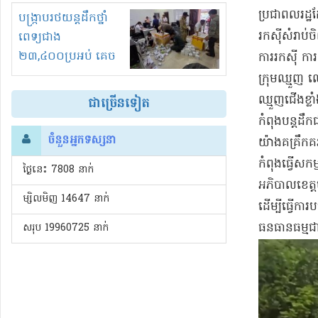
រំខានទាំងយប់ទាំងថ្ងៃ
​ប្រជាពលរដ្ឋ​
បង្ក្រាបរថយន្តដឹកថ្នាំ
រកស៊ី​សំរាប់​
ពេទ្យជាង
២៣,៤០០ប្រអប់ គេច
ការ​រកស៊ី កា
ពន្ធនិងអត់ច្បាប់នាំ
ក្រុម​ឈ្មួញ ឈ្
ចូល!?
ឈ្មួញ​ជើង​ខ្ល
ជាច្រើនទៀត
កំពុង​បន្ត​ដឹក
ចំនួនអ្នកទស្សនា
យ៉ាង​គគ្រឹក​គ
កំពុង​ធ្វើ​
ថ្ងៃនេះ​ 7808 នាក់
អភិបាលខេត្ត​មណ
ម្សិលមិញ 14647 នាក់
ដើម្បី​ធ្វើកា
ធនធានធម្មជាត
សរុប 19960725 នាក់