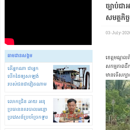
ច្បាប់​ជា​
សមត្ថកិច្
03-July-2026 
តាមដានសង្គម
​ខេត្តមណ្ឌលគ
សកម្ម​ភាព​ដឹកជ
តើអ្នកណា ជាអ្នក
មាន​ទើសក្បាល
បើកដៃឲ្យសាឡង់
របស់ជនជាវៀតណាម
ចូល មកខុស
ច្បាប់លួចបូមខ្សាច់នៅ
លោកជ្រិន ឆាយ អនុ
ក្នុងប្រទេសកម្ពុជា
ប្រធាននគរបាលអន្តោ
ប្រវេសន៍ប្រចាំច្រកទ្វារ
ព្រំដែនភ្នំឌិន និងឈ្មួញ