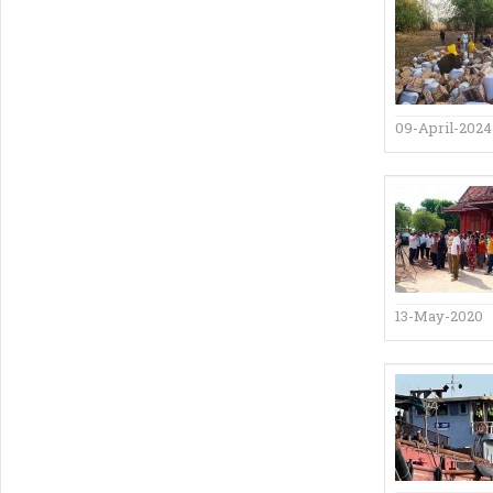
09-April-2024
13-May-2020