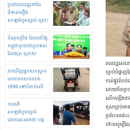
មួយចំនួនទៀត
ប្រជាពលរដ្ឋនៅតែ
កំពង់តែគុបគិតគ្នា
ជំទាស់រឿង
ធ្វើសកម្មភាពរកស៊ីនិង
សាឡង់បូមខ្សាច់ ព្រោះ
ស្តុកទំនិញគេចពន្ធ?
ខ្លាចបាក់ច្រាំងទៀត!
ចំណុចខ្លាំង ដែលនាំឱ្យ
កម្ពុជាក្លាយជាប្រទេស
លែងក្រ ក្រោយ
ឆ្នាំ២០៣០
ពលរដ្ឋ​រស់នៅ​
រកឃើញអ្នកយកស្លាក
ច្បាប់​បំផ្លាញ
លេខនគរបាល1A-
កាត់​ផ្លូវ​តំប
1990 ទៅបំពាក់លើ
ដោយ​មិន​ខ្លាច
ម៉ូតូរបស់ខ្លួន ដាកផ្លាក
លើកឡើង​ខាងលើ
រត់ឌុបហើយ
ការតវ៉ា
ខុសច្បាប់​មាន
សាឡង់បូមខ្សាច់
ប្រហែលជា​៤០ ឆ្
ដោយអះអាងថា បង្ក
ហ៊ាន​សូម្បីតែ​
បាក់ច្រាំងទន្លេ និង