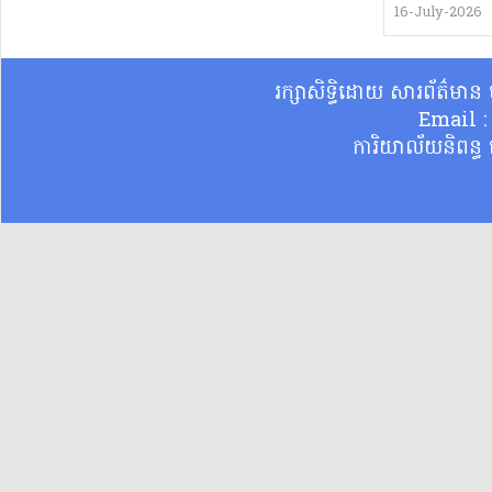
16-July-2026
រក្សាសិទ្ធិដោយ សារព័ត៌មា
Email 
ការិយាល័យនិពន្ធ