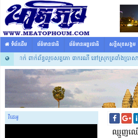
​​ ទំព័រដើម
ព័ត៌មានជាតិ
ព័ត៌មានអន្តរជាតិ
សន្តិសុខសង្គម
័យ៧នាក់ ពាក់ព័ន្ធលួចសត្វគោ ៣ករណី នៅស្រុកត្រពាំងប្រាសាទ
» 
វីដេអូ
ឈ្មួញ​ឈើ 