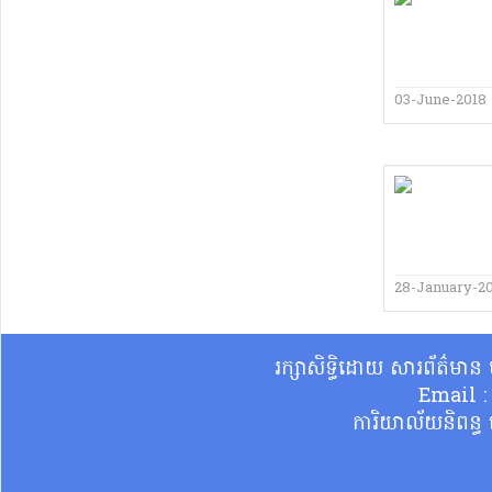
03-June-2018
28-January-2
រក្សាសិទ្ធិដោយ សារព័ត៌មា
Email 
ការិយាល័យនិពន្ធ