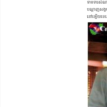
ទាមទារ​សំណង​ជ
បណ្តាញ​សង្គម
នៅឡើយ​ទេនោះ​