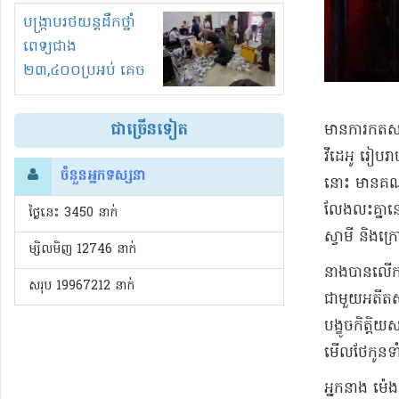
រំខានទាំងយប់ទាំងថ្ងៃ
បង្ក្រាបរថយន្តដឹកថ្នាំ
ពេទ្យជាង
២៣,៤០០ប្រអប់ គេច
ពន្ធនិងអត់ច្បាប់នាំ
ចូល!?
ជាច្រើនទៀត
មានកា​រកត​សម
វីដេអូ រៀបរាប
ចំនួនអ្នកទស្សនា
នោះ មាន​គណន
លែងលះគ្នា​នោះ
ថ្ងៃនេះ​ 3450 នាក់
ស្វាមី និង​ក
ម្សិលមិញ 12746 នាក់
​នាង​បានលើកឡើ
សរុប 19967212 នាក់
ជាមួយ​អតីត​ស
បង្ខូច​កិត្តិ
មើល​ថែកូន​ទាំ
​អ្នកនាង ម៉េង