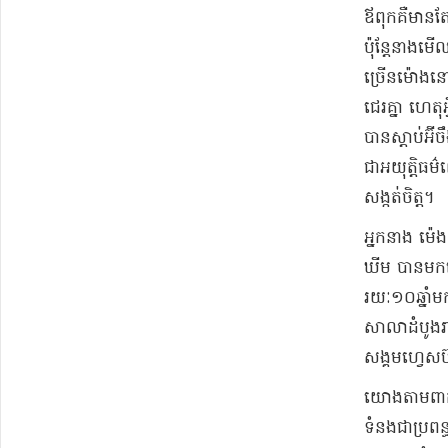
ឪពុក​គឺ​មានតែ
ប៉ុន្តែ​នាង​ម
ច្រើន​ម៉ោង​នោ
ជេរ​គ្នា ហេតុ
បាន​ស្ដាប់​អ៊
ជា​អយុត្តិធម៌​
សង្កត់ចិត្ត​។​
​អ្នកនាង ម៉េ
ឃីម បានមក​នោ
រយៈ​១០​ឆ្នាំ​
សាលាដំបូង​រាជ
សង្គម​ហ្វេ​ស​ប៊
​យោងតាម​ពាក្
ទំនងជា​ប្រពន្