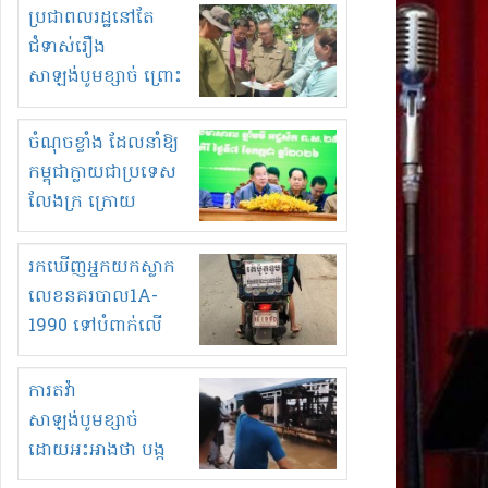
មួយចំនួនទៀត
ប្រជាពលរដ្ឋនៅតែ
កំពង់តែគុបគិតគ្នា
ជំទាស់រឿង
ធ្វើសកម្មភាពរកស៊ីនិង
សាឡង់បូមខ្សាច់ ព្រោះ
ស្តុកទំនិញគេចពន្ធ?
ខ្លាចបាក់ច្រាំងទៀត!
ចំណុចខ្លាំង ដែលនាំឱ្យ
កម្ពុជាក្លាយជាប្រទេស
លែងក្រ ក្រោយ
ឆ្នាំ២០៣០
រកឃើញអ្នកយកស្លាក
លេខនគរបាល1A-
1990 ទៅបំពាក់លើ
ម៉ូតូរបស់ខ្លួន ដាកផ្លាក
រត់ឌុបហើយ
ការតវ៉ា
សាឡង់បូមខ្សាច់
ដោយអះអាងថា បង្ក
បាក់ច្រាំងទន្លេ និង