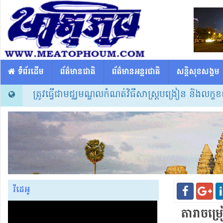
​​ ទំព័រដើម
ព័ត៌មានជាតិ
ព័ត៌មានអន្តរជាតិ
សន្តិសុខសង្គម
ត្រូវធ្វើជាមជ្ឈមណ្ឌលកំណត់វិធីសាស្ត្របង្រៀន និងលក្ខខណ្ឌប
វីដេអូ
តារាចម្រៀ