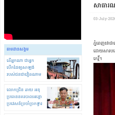
សាធារ
03-July-2026
​ភ្នំពេញ​៖​វា
តាមដានសង្គម
ដោយសារ​បង្ហោះ
កេរ្តិ៍​។​
តើអ្នកណា ជាអ្នក
បើកដៃឲ្យសាឡង់
របស់ជនជាវៀតណាម
ចូល មកខុស
ច្បាប់លួចបូមខ្សាច់នៅ
លោកជ្រិន ឆាយ អនុ
ក្នុងប្រទេសកម្ពុជា
ប្រធាននគរបាលអន្តោ
ប្រវេសន៍ប្រចាំច្រកទ្វារ
ព្រំដែនភ្នំឌិន និងឈ្មួញ