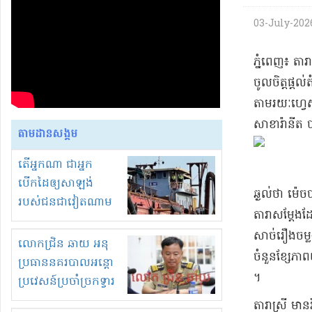
03-July-2026
​ភ្នំពេញ​៖ តា
ចូលចិត្ត​ផ្ដល
​តាមរយៈ​ហ្វេ​ស
សាខា​រ៉ានី​ត ប
តាមដានសង្គម
តើអ្នកណា ជាអ្នក
បើកដៃឲ្យសាឡង់
ឆ្ងល់​ថា ម៉េច​បា
របស់ជនជាវៀតណាម
​តារា​សម្ដែង​ដ
ចូល មកខុស
សាច់រឿង​ចម្លង
ច្បាប់លួចបូមខ្សាច់នៅ
លោកជ្រិន ឆាយ អនុ
ចំនួន​ខ្សែភាព
ក្នុងប្រទេសកម្ពុជា
ប្រធាននគរបាលអន្តោ
។​
ប្រវេសន៍ប្រចាំច្រកទ្វារ
ព្រំដែនភ្នំឌិន និងឈ្មួញ
​តារា​ស្រី មា