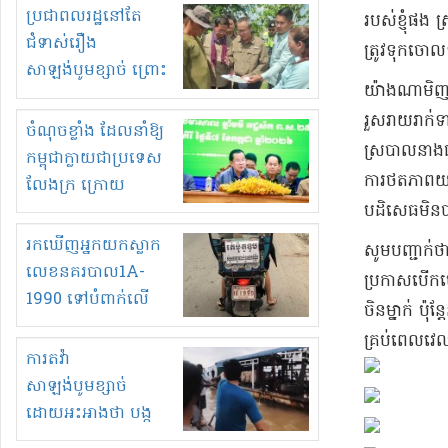
មួយចំនួនទៀត
ប្រជាពលរដ្ឋនៅតែ
របស់ខ្ញុំ​ផង 
កំពង់តែគុបគិតគ្នា
ជំទាស់រឿង
ត្រូវ​ទុកចោល
ធ្វើសកម្មភាពរកស៊ីនិង
សាឡង់បូមខ្សាច់ ព្រោះ
​យ៉ាងណាមិញ ស
ស្តុកទំនិញគេចពន្ធ?
ខ្លាចបាក់ច្រាំងទៀត!
រួសរាយ​រាក់ទ
ចំណុចខ្លាំង ដែលនាំឱ្យ
ស្របាល​នាង​ផង
កម្ពុជាក្លាយជាប្រទេស
ការថត​ភាពយន្
លែងក្រ ក្រោយ
បដិសេធ​មិនប
ឆ្នាំ២០៣០
រកឃើញអ្នកយកស្លាក
សូមបញ្ជាក់ថា
លេខនគរបាល1A-
ប្រកាស​បើក​បេ
1990 ទៅបំពាក់លើ
ចិន​ម្នាក់ ប៉
ម៉ូតូរបស់ខ្លួន ដាកផ្លាក
គ្រប់ពេលវេលា​
រត់ឌុបហើយ
ការតវ៉ា
សាឡង់បូមខ្សាច់
ដោយអះអាងថា បង្ក
បាក់ច្រាំងទន្លេ និង