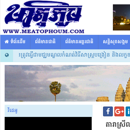
​​ ទំព័រដើម
ព័ត៌មានជាតិ
ព័ត៌មានអន្តរជាតិ
សន្តិសុខសង្គម
លារៀនត្រូវធ្វើជាមជ្ឈមណ្ឌលកំណត់វិធីសាស្ត្របង្រៀន និងលក្ខខ
វីដេអូ
តារា​ស្រី​ល្