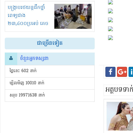
រំខានទាំងយប់ទាំងថ្ងៃ
បង្ក្រាបរថយន្តដឹកថ្នាំ
ពេទ្យជាង
២៣,៤០០ប្រអប់ គេច
ពន្ធនិងអត់ច្បាប់នាំ
ចូល!?
ជាច្រើនទៀត
ចំនួនអ្នកទស្សនា
ថ្ងៃនេះ​ 602 នាក់
ម្សិលមិញ 10010 នាក់
អត្ថបទទា
សរុប 19971638 នាក់