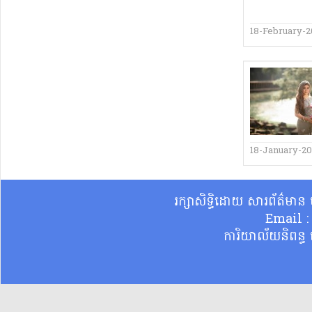
18-February-2
18-January-2
រក្សាសិទ្ធិដោយ សារព័ត៌មា
Email 
ការិយាល័យនិពន្ធ