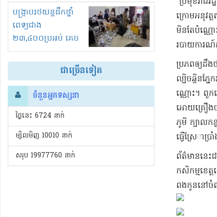
ប្រមុខ​រាជរដ្ឋ
រំខានទាំងយប់ទាំងថ្ងៃ
បង្ក្រាបរថយន្តដឹកថ្នាំ
ក្រោម​អនុវត្ត​
ពេទ្យជាង
មិន​តែ​ប៉​ណ្ណោ
២៣,៤០០ប្រអប់ គេច
របាយការណ៍​ក
ពន្ធនិងអត់ច្បាប់នាំ
ចូល!?
​ប្រភព​ឲ្យ​ដឹង
ជាច្រើនទៀត
ល្បិច​ឆ្ពិន​ភ្នែ
​ណ្ណោះ​។ ពួកគ
ចំនួនអ្នកទស្សនា
អោយ​គ្រឿងចក្
ថ្ងៃនេះ​ 6724 នាក់
ភូមិ ក្បាល​កន
ម្សិលមិញ 10010 នាក់
ធ្វើស្រែ​ា​ប្រា
សរុប 19977760 នាក់
​ព័ត៌មាន​នេះ
កសិកម្ម​ខេត្ត​
ពង​កូន​នៅ​ច