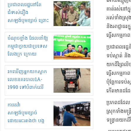
អោយ​ឈ្មួញ​មកព
មួយចំនួនទៀត
ប្រជាពលរដ្ឋនៅតែ
គាត់​រស់នៅក្នុ
កំពង់តែគុបគិតគ្នា
ជំទាស់រឿង
អស់​ទាំងស្រុង
ធ្វើសកម្មភាពរកស៊ីនិង
សាឡង់បូមខ្សាច់ ព្រោះ
និង​អាជ្ញាធរ​ក
ស្តុកទំនិញគេចពន្ធ?
ខ្លាចបាក់ច្រាំងទៀត!
​ធ្វើ​សកម្មភា
ចំណុចខ្លាំង ដែលនាំឱ្យ
កម្ពុជាក្លាយជាប្រទេស
​ប្រជាពលរដ្ឋ​
លែងក្រ ក្រោយ
ទប់ស្កាត់ ន
ឆ្នាំ២០៣០
​យក​ដីព្រៃ​លិ
រកឃើញអ្នកយកស្លាក
ធ្វើសកម្មភ
លេខនគរបាល1A-
​ប៉ុន្តែ​ការទប
1990 ទៅបំពាក់លើ
កើតមាន​ដដែ
ម៉ូតូរបស់ខ្លួន ដាកផ្លាក
​ប្រភព​ដដែល ប
រត់ឌុបហើយ
ការតវ៉ា
ស្រុក​ទាំង​មន
សាឡង់បូមខ្សាច់
ទន្ទ្រាន​យក​​ដី
ដោយអះអាងថា បង្ក
បាក់ច្រាំងទន្លេ និង