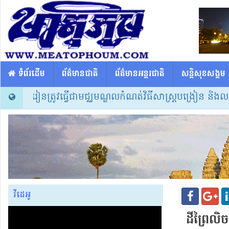
​​ ទំព័រដើម
ព័ត៌មានជាតិ
ព័ត៌មានអន្តរជាតិ
សន្តិសុខសង្គម
សាលារៀនត្រូវធ្វើជាមជ្ឈមណ្ឌលកំណត់វិធីសាស្ត្របង្រៀន និងលក
វីដេអូ
ដីព្រៃ​លិ