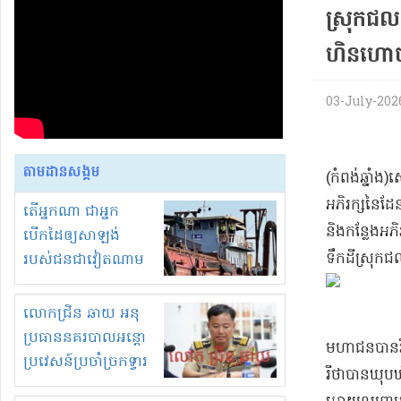
ស្រុក​ជល​គ
ហិនហោច​បើ​
03-July-2026 
តាមដានសង្គម
(​កំពង់ឆ្នាំង
អភិរក្ស​នៃ​
តើអ្នកណា ជាអ្នក
​និង​កន្លែង​អ
បើកដៃឲ្យសាឡង់
ទឹកដី​ស្រុក​ជល
របស់ជនជាវៀតណាម
ចូល មកខុស
ច្បាប់លួចបូមខ្សាច់នៅ
លោកជ្រិន ឆាយ អនុ
ក្នុងប្រទេសកម្ពុជា
ប្រធាននគរបាលអន្តោ
​មហាជន​បាន​រិះ
ប្រវេសន៍ប្រចាំច្រកទ្វារ
រី​ថា​បាន​ឃុបឃ
ព្រំដែនភ្នំឌិន និងឈ្មួញ