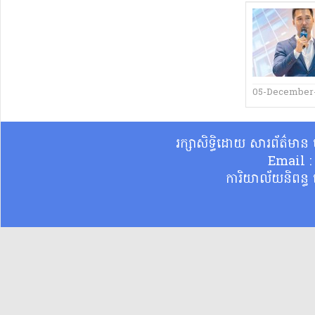
05-December
រក្សាសិទ្ធិដោយ សារព័ត៌មា
Email 
ការិយាល័យនិពន្ធ