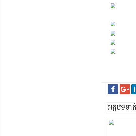
អត្ថបទទា