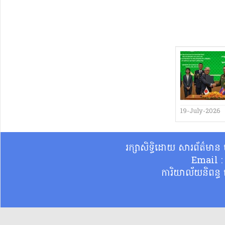
19-July-2026
រក្សាសិទ្ធិដោយ សារព័ត៌មា
Email 
ការិយាល័យនិពន្ធ