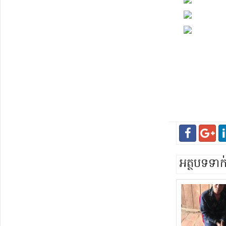
អត្ថបទទា