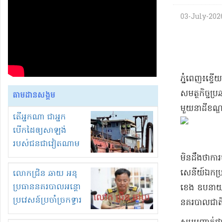
03-July-2026 
​ភ្នំពេញ​៖​ខ្ទ
សមត្ថកិច្ច​ប្
តាមដានសង្គម
មួយនា​ដី​ខណ
តើអ្នកណា ជាអ្នក
បើកដៃឲ្យសាឡង់
របស់ជនជាវៀតណាម
ចូល មកខុស
មិនដឹងថា​ការច
ច្បាប់លួចបូមខ្សាច់នៅ
សេនីយ៍​ឯក​ប្រ
លោកជ្រិន ឆាយ អនុ
ក្នុងប្រទេសកម្ពុជា
ប្រធាននគរបាលអន្តោ
ខេង ឧបនាយករដ្
ប្រវេសន៍ប្រចាំច្រកទ្វារ
នគរបាល​ជាតិ 
ព្រំដែនភ្នំឌិន និងឈ្មួញ