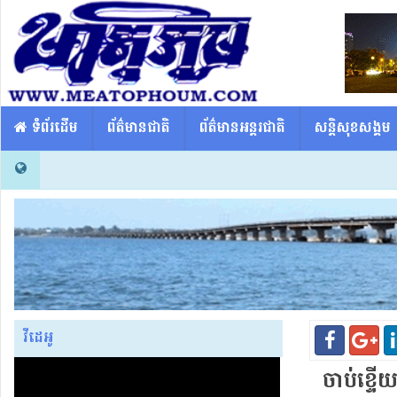
​​ ទំព័រដើម
ព័ត៌មានជាតិ
ព័ត៌មានអន្តរជាតិ
សន្តិសុខសង្គម
វីដេអូ
ចាប់​ខ្ទើយ​