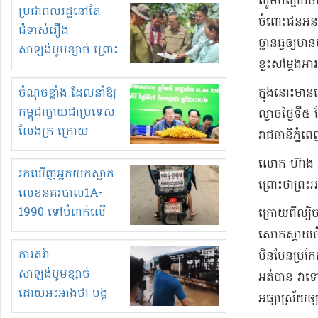
សូមបញ្ជាក់ថា​ម
មួយចំនួនទៀត
ប្រជាពលរដ្ឋនៅតែ
ចំពោះ​ជនអនាមិក​
កំពង់តែគុបគិតគ្នា
ជំទាស់រឿង
ច្ឆា​ន​ធ្វ​ឲ្យ​
ធ្វើសកម្មភាពរកស៊ីនិង
សាឡង់បូមខ្សាច់ ព្រោះ
ខ្លះ​សម្តែង​អារ
ស្តុកទំនិញគេចពន្ធ?
ខ្លាចបាក់ច្រាំងទៀត!
ចំណុចខ្លាំង ដែលនាំឱ្យ
ក្នុងនោះ​មាន
កម្ពុជាក្លាយជាប្រទេស
ល្ងាច​ថ្ងៃទី​
លែងក្រ ក្រោយ
រាជធានី​ភ្នំព
ឆ្នាំ២០៣០
​លោក ហ៊ាង គឹ
រកឃើញអ្នកយកស្លាក
ព្រោះថា​ព្រះអ
លេខនគរបាល1A-
1990 ទៅបំពាក់លើ
ក្រោយពី​ល្បិច​
ម៉ូតូរបស់ខ្លួន ដាកផ្លាក
សោកស្តាយ​ចំព
រត់ឌុបហើយ
ការតវ៉ា
មិនមែន​ប្រកែ
សាឡង់បូមខ្សាច់
អត់​បាន វា​ទ
ដោយអះអាងថា បង្ក
អធ្យាស្រ័យ​ឲ្យ​
បាក់ច្រាំងទន្លេ និង