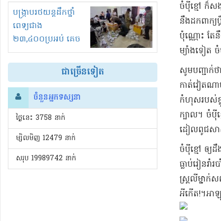
​ចំប៉ី​ខ្មៅ ក៏
រំខានទាំងយប់ទាំងថ្ងៃ
បង្ក្រាបរថយន្តដឹកថ្នាំ
នឹង​ដក​ពាក្យ​ប
ពេទ្យជាង
ប៉ុណ្ណោះ តែ​ន
២៣,៤០០ប្រអប់ គេច
ម្យ៉ាងទៀត ចំ
ពន្ធនិងអត់ច្បាប់នាំ
ចូល!?
​សូមបញ្ជាក់ថា 
ជាច្រើនទៀត
កាត់​វៀតណាម 
ចំនួនអ្នកទស្សនា
កំហុស​របស់ខ្
ក្បាល​។ ចំប៉
ថ្ងៃនេះ​ 3758 នាក់
ដៀល​ពូជសាសន៍
ម្សិលមិញ 12479 នាក់
ចំប៉ី​ខ្មៅ ឲ្យ
សរុប 19989742 នាក់
ធ្លា​ប់រៀន​រា
ស្ត្រ​លី​ម្នាក់
អី​កើត​!​។​អា​