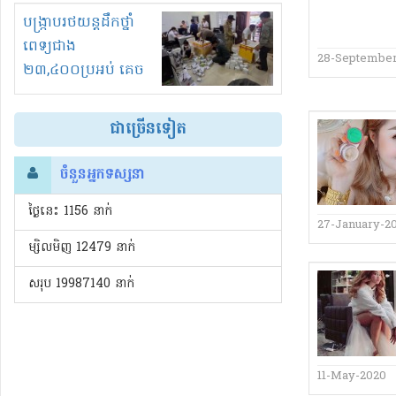
រំខានទាំងយប់ទាំងថ្ងៃ
បង្ក្រាបរថយន្តដឹកថ្នាំ
ពេទ្យជាង
28-September
២៣,៤០០ប្រអប់ គេច
ពន្ធនិងអត់ច្បាប់នាំ
ចូល!?
ជាច្រើនទៀត
ចំនួនអ្នកទស្សនា
ថ្ងៃនេះ​ 1156 នាក់
27-January-2
ម្សិលមិញ 12479 នាក់
សរុប 19987140 នាក់
11-May-2020