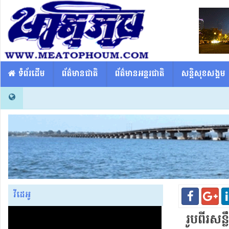
​​ ទំព័រដើម
ព័ត៌មានជាតិ
ព័ត៌មានអន្តរជាតិ
សន្តិសុខសង្គម
វីដេអូ
រូប​ពីរ​សន្