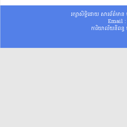
រក្សាសិទ្ធិដោយ សារព័ត៌មា
Email 
ការិយាល័យនិពន្ធ