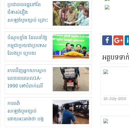
មួយចំនួនទៀត
ប្រជាពលរដ្ឋនៅតែ
កំពង់តែគុបគិតគ្នា
ជំទាស់រឿង
ធ្វើសកម្មភាពរកស៊ីនិង
សាឡង់បូមខ្សាច់ ព្រោះ
ស្តុកទំនិញគេចពន្ធ?
ខ្លាចបាក់ច្រាំងទៀត!
ចំណុចខ្លាំង ដែលនាំឱ្យ
កម្ពុជាក្លាយជាប្រទេស
លែងក្រ ក្រោយ
អត្ថបទទា
ឆ្នាំ២០៣០
រកឃើញអ្នកយកស្លាក
លេខនគរបាល1A-
1990 ទៅបំពាក់លើ
ម៉ូតូរបស់ខ្លួន ដាកផ្លាក
25-July-2019
រត់ឌុបហើយ
ការតវ៉ា
សាឡង់បូមខ្សាច់
ដោយអះអាងថា បង្ក
បាក់ច្រាំងទន្លេ និង