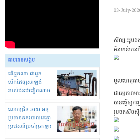
03-July-2026
​សិល្បៈ​៖​រូបថត
មិនទាន់បាន​ប៉ុ
តាមដានសង្គម
តើអ្នកណា ជាអ្នក
​មូលហេតុ​តាមរ
បើកដៃឲ្យសាឡង់
របស់ជនជាវៀតណាម
​ជាធម្មតា​វា​មា
ចូល មកខុស
បានធ្វើ​ឲ្យ​ក
ច្បាប់លួចបូមខ្សាច់នៅ
លោកជ្រិន ឆាយ អនុ
រូបថត​សិច​ស៊ី
ក្នុងប្រទេសកម្ពុជា
ប្រធាននគរបាលអន្តោ
ប្រវេសន៍ប្រចាំច្រកទ្វារ
ព្រំដែនភ្នំឌិន និងឈ្មួញ