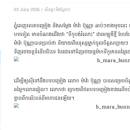
03-July-2026 / សិល្បះនិងប្លែកៗ
​ភ្នំពេញ​៖​តារាចម្រៀង និង​សម្ដែង ម៉ា​រ៉ា ប៊ុណ្ណា ឆាប់ៗ​ខាងមុខន
បទ​ទៀត មាន​ចំណងជើង​ថា "​ទី​កូប​ង់​រំ​លោះ​" ជា​មេ​ឡូ​ឌី​ថ្មី ប
ម៉ា​រ៉ា ប៊ុណ្ណា​បាន​ប្រាប់ថា និយាយ​ពី​មនុស្ស​ម្នាក់​ចូលចិត្ត​សប្បាយៗ សម
ទិញ​រថយន្ត​ទំនើប​ជិះ​ទេ បែរជា​ទៅ​ទិញ​រថយន្ត​ម៉ាក​ទី​កូ​មានតម្ល
​ដើម្បី​ឲ្យ​ស៊ី​ទៅនឹង​បទ​ចម្រៀង លោក ម៉ា​រ៉ា ប៊ុណ្ណា បានសម្រេច​
តម្លៃ​១​លាន​រៀល​។ លោក​ថា ក្រោយពី​ថត​បទ​ចម្រៀង​ខាងលើ​ចប់ ខ្លួន
ខ្លាច​ពី​ការរិះគន់​ពី​មហាជន​ឡើយ​។​