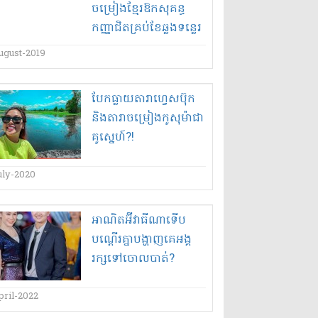
ចម្រៀង​ខ្មែរ​ឱក​សុគន្ធ​
កញ្ញា​ជិត​គ្រប់​ខែ​ឆ្លងទន្លេរ​
ugust-2019
បែកធ្លាយ​តារា​ហ្វេ​ស​ប៊ុ​ក​
និង​តារាចម្រៀង​កូ​សុ​ម៉ា​ជា​
គូស្នេហ៍​?!
uly-2020
អាណិត​អ៊ី​វា​ធី​ណា​ទើប​
បណ្តើរគ្នា​បង្ហាញ​គេ​អង្គ
រក្ស​ទៅ​ចោល​បាត់​?
pril-2022