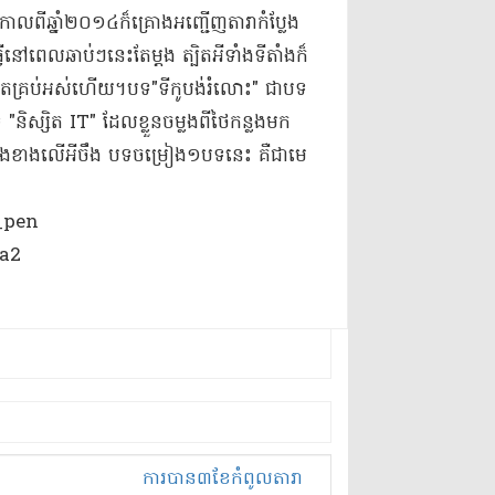
ាកាលពីឆ្នាំ២០១៤​ក៏​គ្រោង​អញ្ជើញ​តារា​កំប្លែង​
ល​ឆាប់ៗ​នេះ​តែម្ដង ត្បិត​អី​ទាំង​ទីតាំង​ក៏​
គ្រប់​អស់ហើយ​។​បទ​"​ទី​កូប​ង់​រំ​លោះ​" ជា​បទ​
 "​និស្សិត IT" ដែល​ខ្លួន​ចម្លង​ពី​ថៃ​កន្លងមក​
​ខាងលើ​អីចឹង បទ​ចម្រៀង​១​បទ​នេះ គឺជា​មេ​
ការ​បាន​៣​ខែ​កំពូល​តារា