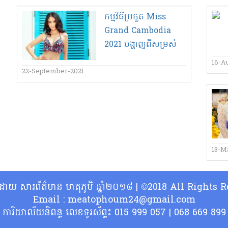
កម្មវិធី​ប្រកួត Miss
Grand Cambodia
2021 បង្ហាញ​ពី​សម្រស់​
ស្ត្រី​ខ្មែរ​បើក​ថ្ងៃទី​២៣​កញ្ញា​
16-A
22-September-2021
13-M
្ធិដោយ សារព័ត៌មាន មាតុភូមិ ឆ្នាំ២០១៨ | ©2018 All Rights
Email : meatophoum24@gmail.com
ការិយាល័យនិពន្ធ លេខទូរស័ព្ទ៖ 015 999 057 | 068 669 899