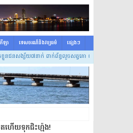
កីឡា
ទេសចរណ៏និងវប្បធម៌
ផ្សេង​ៗ
ួនជនសង្ស័យ៧នាក់ ពាក់ព័ន្ធលួចសត្វគោ ៣ករណី នៅស្រុកត្រពាំងប
​ថតហើយ​ទុក​ជិះហ្ម៉ង​!