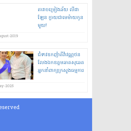
តារាចម្រៀង​ឆ័យ លីដា​
ឡែ​ន ក្លាយជា​មេម៉ាយ​កូន​
មួយ​!
ugust-2019
ជំទាវ​ឧកញ៉ា​តី​វ៉ា​វណ្ណ​ថន​
លែង​ឯកឧត្តម​ឆាត​សុ​ឆេ​ត​
អ្នកនាំពាក្យ​ក្រសួង​ធម្មការ​
ហើយ​!
ay-2025
 Reserved