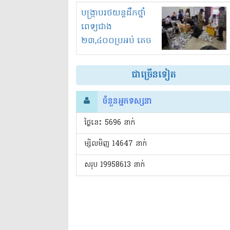
រំខានទាំងយប់ទាំងថ្ងៃ
បង្ក្រាបរថយន្តដឹកថ្នាំ
ពេទ្យជាង
២៣,៤០០ប្រអប់ គេច
ពន្ធនិងអត់ច្បាប់នាំ
ចូល!?
ជាច្រើនទៀត
ចំនួនអ្នកទស្សនា
ថ្ងៃនេះ​ 5696 នាក់
ម្សិលមិញ 14647 នាក់
សរុប 19958613 នាក់