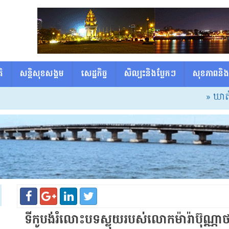
ិ
សន្តិសុខសង្គម
សេដ្ឋកិច្ច
សិល្បះនិងប្លែកៗ
សុខភាពនិង
» ឃាត់ខ្ល
ទីកូ​បង់​រំ​លោះ​បទ​ស្លុយ​របស់លោក​ម៉ា​រ៉ា​ប៊ុណ្ណា​