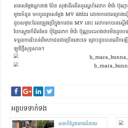
តារា​សម្ដែង​អ្នកនាង ប៉ែន សុ​ផានី​អតីត​គូស្នេហ៍​លោក ម៉ា​រ៉ា ប៊ុណ្ក
មួយចំនួន មក​ចូលរួម​សម្ដែង MV ផងដែរ ដោយ​ការថត​គ្រោង​ធ្វើ​នៅពេ
ដូច​សម្ភារៈ​ដែល​ត្រូវ​ប្រើ​ក្នុង​ការថត MV នោះ លោក​រកបាន​ស្ទើរតែ​
បែក​ស្លុយ​ក៏ពិតមែន ប៉ុន្តែ​លោក ម៉ា​រ៉ា ប៊ុណ្ណា​អះអាងថា​៖​មិន​ដូច​បទ
ទទួល​ការរិះគន់​ពី​មហាជន​ជាច្រើន​នោះទេ ព្រោះ​ដូច​បានលើកឡើង
ឡូ​ឌី​ថ្មី​សុទ្ធសាធ​។​
អត្ថបទទាក់ទង
តារា​កំប្លែង​មាឌធំ​នាយ