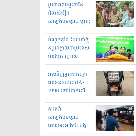
មួយចំនួនទៀត
ប្រជាពលរដ្ឋនៅតែ
កំពង់តែគុបគិតគ្នា
ជំទាស់រឿង
ធ្វើសកម្មភាពរកស៊ីនិង
សាឡង់បូមខ្សាច់ ព្រោះ
ស្តុកទំនិញគេចពន្ធ?
ខ្លាចបាក់ច្រាំងទៀត!
ចំណុចខ្លាំង ដែលនាំឱ្យ
កម្ពុជាក្លាយជាប្រទេស
លែងក្រ ក្រោយ
ឆ្នាំ២០៣០
រកឃើញអ្នកយកស្លាក
លេខនគរបាល1A-
1990 ទៅបំពាក់លើ
ម៉ូតូរបស់ខ្លួន ដាកផ្លាក
រត់ឌុបហើយ
ការតវ៉ា
សាឡង់បូមខ្សាច់
ដោយអះអាងថា បង្ក
បាក់ច្រាំងទន្លេ និង