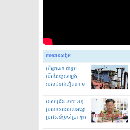
តាមដានសង្គម
តើអ្នកណា ជាអ្នក
បើកដៃឲ្យសាឡង់
របស់ជនជាវៀតណាម
ចូល មកខុស
ច្បាប់លួចបូមខ្សាច់នៅ
លោកជ្រិន ឆាយ អនុ
ក្នុងប្រទេសកម្ពុជា
ប្រធាននគរបាលអន្តោ
ប្រវេសន៍ប្រចាំច្រកទ្វារ
ព្រំដែនភ្នំឌិន និងឈ្មួញ