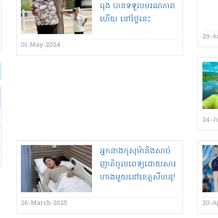
ធុង បានទទួល​មរណភាព​
ហើយ នៅថ្ងៃនេះ
ដោយសារ​ជំងឺ​សួត​
29-A
01-May-2024
24-J
អ្នកនាង​កុ​សុ​ម៉ា​និង​សាច់
ញាតិ​ចូល​ពេទ្យ​ដោយសារ​
ហាង​មួយ​នៅ​ខេត្ត​សីហនុ​!
26-March-2025
20-A