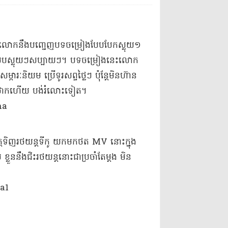
េះ លោក​នឹង​បញ្ចេញ​បទ​ចម្រៀង​បែប​បែក​ស្លុយ​១​
ែប​បែប​ស្លុយៗ​សប្បាយៗ​។ បទ​ចម្រៀង​នេះ​លោក​
្ភារៈ​និយម ប្រើ​ទូរ​សព្ទ​ថ្លៃៗ ប៉ុន្តែ​មិន​ហ៊ាន​
ៃ​ថោក​ហើយ បង់​រំ​លោះ​ទៀត​។​
ចិត្ត​ទិញ​រថយន្ត​ទី​កូ យកមក​ថត MV នោះ​ក្នុង
​នឹង​ជិះ​រថយន្ត​នោះ​ជាប្រចាំ​តែម្ដង មិន​