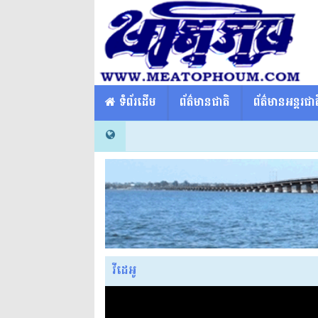
​​ ទំព័រដើម
ព័ត៌មានជាតិ
ព័ត៌មានអន្តរជាត
វីដេអូ