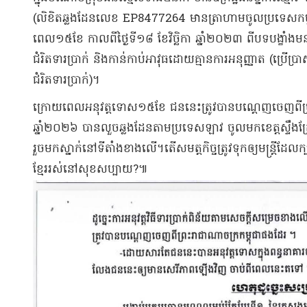
(លិខិតឆ្លងដែនលេខ EP8477264 មានត្រាហាមចូលប្រទេសកម្ពុ
ពេល១៥ខែ កាលពីថ្ងៃទី១៨ ខែវិច្ឆិកា ឆ្នាំ២០២៣ ពីបទបង្ខាំងមនុ
ជំរិតទារប្រាក់ និងកាន់កាប់អាវុធដោយគ្មានការអនុញ្ញាត (ប្រើប្រា
ជំរិតទារប្រាក់)។
ក្រោយពេលអនុវត្តទោស១៥ខែ ជននេះត្រូវបានបណ្តេញចេញពីប្
ឆ្នាំ២០២៦ បានលួចឆ្លងដែនតាមប្រទេសឡាវ ចូលមកខេត្តស្ទឹងត
រួចមកស្នាក់នៅទីតាំងខាងលើ។តើសមត្តកិច្ចត្រូវទុកឲ្យមន្ត្រីដែលក
ខ្មែររស់នៅសុខសប្បាយ?៕