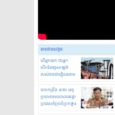
តាមដានសង្គម
តើអ្នកណា ជាអ្នក
បើកដៃឲ្យសាឡង់
របស់ជនជាវៀតណាម
ចូល មកខុស
ច្បាប់លួចបូមខ្សាច់នៅ
លោកជ្រិន ឆាយ អនុ
ក្នុងប្រទេសកម្ពុជា
ប្រធាននគរបាលអន្តោ
ប្រវេសន៍ប្រចាំច្រកទ្វារ
ព្រំដែនភ្នំឌិន និងឈ្មួញ