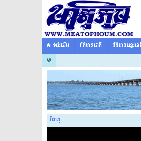
​​ ទំព័រដើម
ព័ត៌មានជាតិ
ព័ត៌មានអន្តរជាត
វីដេអូ