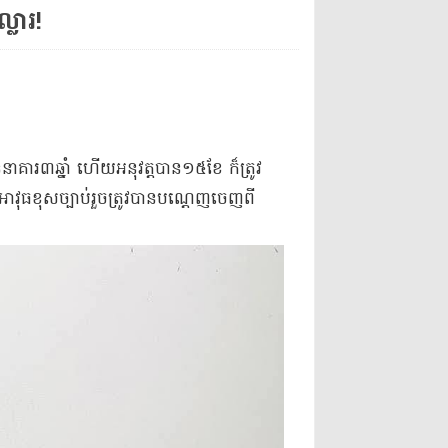
លារ!
ធនាគារ៣ឆ្នាំ ហើយអនុវត្តបាន១៥ខែ ក៏ត្រូវ
ធខុសច្បាប់រួចត្រូវបានបណ្តេញចេញពី