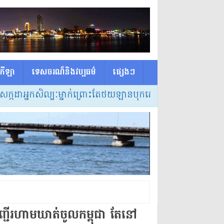
កីឡា
ទេសចរណ៏និងវប្បធម៌
ផ្សេង​ៗ
្នកសិល្បៈម្នាក់ព្រោះតែថយឡានបុកគេស្លាប់ត្រូវចោទពីបទប្រើគ្រឿងញ
ុងបញ្ជីរហាមឃាត់ចូលកម្ពុជា តែនៅ