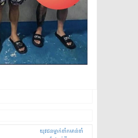
យុវជន​ម្នាក់​ខាំ​កមាន់​ខាំ​