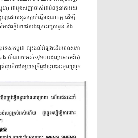
ជា) ជាមុខសញ្ញាចាស់ជាប់ពន្ធនាគាររយៈ
ស្សដោយខុសច្បាប់ធ្វើទារុណកម្ម ដើម្បី
ស់អាវុធខ្លីវាយជនរងគ្រោះរបួសធ្ងន់ និង
រទេសកម្ពុជា លុះដល់អំឡុងដើមខែឧសភា
្រែង (ចំណាយអស់១,២០០ដុល្លារអាមេរិក)
្បត់គុបគិតជាមួយឧក្រឹដ្ឋជនរូបនេះចូលស្រុក