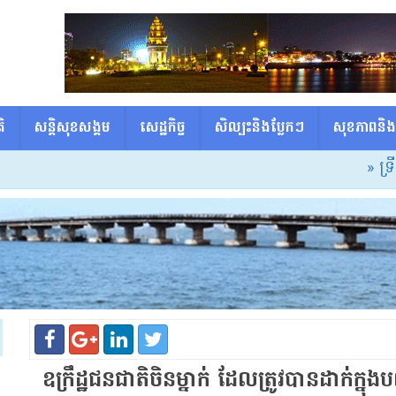
ិ
សន្តិសុខសង្គម
សេដ្ឋកិច្ច
សិល្បះនិងប្លែកៗ
សុខភាពនិង
» ទ្រីសក្កដាអ
ឧក្រឹដ្ឋជនជាតិចិនម្នាក់ ដែលត្រូវបានដាក់ក្ន