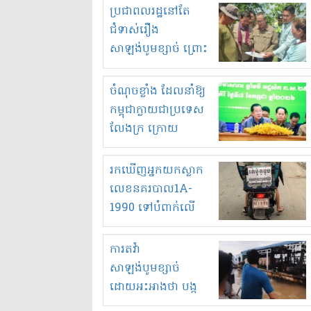
មួយចំនួនទៀត
ប្រជាពលរដ្ឋនៅតែ
កំពង់តែគុបគិតគ្នា
ជំទាស់រឿង
ធ្វើសកម្មភាពរកស៊ីនិង
សាឡង់បូមខ្សាច់ ព្រោះ
ស្តុកទំនិញគេចពន្ធ?
ខ្លាចបាក់ច្រាំងទៀត!
ចំណុចខ្លាំង ដែលនាំឱ្យ
កម្ពុជាក្លាយជាប្រទេស
លែងក្រ ក្រោយ
ឆ្នាំ២០៣០
រកឃើញអ្នកយកស្លាក
លេខនគរបាល1A-
1990 ទៅបំពាក់លើ
ម៉ូតូរបស់ខ្លួន ដាកផ្លាក
រត់ឌុបហើយ
ការតវ៉ា
សាឡង់បូមខ្សាច់
ដោយអះអាងថា បង្ក
បាក់ច្រាំងទន្លេ និង