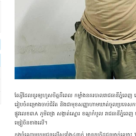
តែអ្វីដែលគួរឲ្យហួសចិត្តគឺពេល កម្លាំងនគរបាលរាជធានីភ្នំពេញ បើកប
រៀបចំគម្រោងចាប់ជំរិត និងជាមុខសញ្ញាហាមឃាត់ចូលប្រទេស
ផ្លូវលេខ៣A ភូមិពង្រ សង្កាត់ស្នោរ ខណ្ឌកំបូល រាជធានីភ្នំពេញ
ម្សៀចិនខាងលើ។
ក្នុងចំណោមក្រុមជនល្មើសទាំង៤នាក់ មានឧក្រិដ្ឋជនម្នាក់