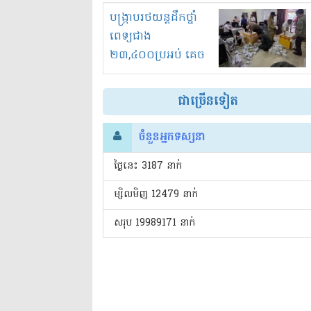
រំខានទាំងយប់ទាំងថ្ងៃ
បង្ក្រាបរថយន្តដឹកថ្នាំ
ពេទ្យជាង
២៣,៤០០ប្រអប់ គេច
ពន្ធនិងអត់ច្បាប់នាំ
ចូល!?
ជាច្រើនទៀត
ចំនួនអ្នកទស្សនា
ថ្ងៃនេះ​ 3187 នាក់
ម្សិលមិញ 12479 នាក់
សរុប 19989171 នាក់