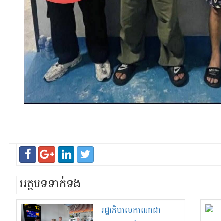
អត្ថបទទាក់ទង
រដ្ឋាភិបាលកាណាដា