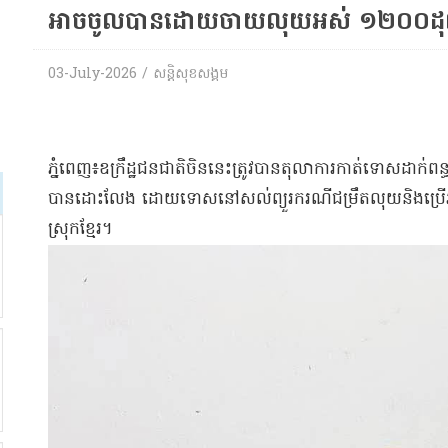
អាចចូលបានដោយចាយលុយអស់ ១២០០ដុល្
03-July-2026 / សន្តិសុខសង្គម
ភ្នំពេញ៖ឧក្រឹដ្ឋជនជាតិចិននេះត្រូវបានតុលាការកាត់ទោសដាក់ពន្
បានដោះលែង ដោយទោសនៅសល់ព្យួរករណីជម្រឹតលុយនិងប្រើអាវុ
ស្រុកខ្មែរ។