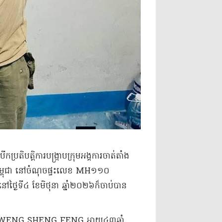
្រតិបត្តិការបង្ក្រាបក្រុមអង្គការចាត់តាំង
កម្ពុជា នៅចំណុចផ្ទះលេខ MH១១០
 នៅថ្ងៃទី៤ ខែមិថុនា ឆ្នាំ២០២៦ក៏ចាប់បាន
ឈ្មោះ WENG SHENG FENG អាយុ៤៣ឆ្នាំ