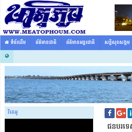
​​ ទំព័រដើម
ព័ត៌មានជាតិ
ព័ត៌មានអន្តរជាតិ
សន្តិសុខសង្គម
វីដេអូ
ជនបរទេស