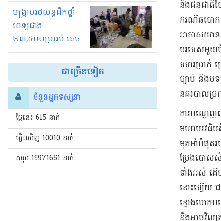
និងជនជាតិថៃ
រំខានទាំងយប់ទាំងថ្ងៃ
បង្ក្រាបរថយន្តដឹកថ្នាំ
ករណីឆបោកតា
ពេទ្យជាង
អាកាសយានដ្ឋ
២៣,៤០០ប្រអប់ គេច
បរទេសមួយចំន
ពន្ធនិងអត់ច្បាប់នាំ
ទទារប្រាក់ ប
ចូល!?
ជាច្រើនទៀត
ច្បាប់ និងបទ
នគរបាលច្រក
ចំនួនអ្នកទស្សនា
ការបណ្ដេញចេ
ថ្ងៃនេះ​ 615 នាក់
មហាបរវធិបតី
ម្សិលមិញ 10010 នាក់
មុតមាំបំផុតរប
ប្រែងបោសសំអា
សរុប 19971651 នាក់
ទាំងអស់ ដើម
នោះឡើយ ជាព
ខ្លោងបោកបញ្
និងអាចវិលត