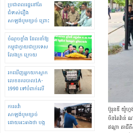
មួយចំនួនទៀត
ប្រជាពលរដ្ឋនៅតែ
កំពង់តែគុបគិតគ្នា
ជំទាស់រឿង
ធ្វើសកម្មភាពរកស៊ីនិង
សាឡង់បូមខ្សាច់ ព្រោះ
ស្តុកទំនិញគេចពន្ធ?
ខ្លាចបាក់ច្រាំងទៀត!
ចំណុចខ្លាំង ដែលនាំឱ្យ
កម្ពុជាក្លាយជាប្រទេស
លែងក្រ ក្រោយ
ឆ្នាំ២០៣០
រកឃើញអ្នកយកស្លាក
លេខនគរបាល1A-
1990 ទៅបំពាក់លើ
ម៉ូតូរបស់ខ្លួន ដាកផ្លាក
រត់ឌុបហើយ
ការតវ៉ា
ប៊ូរុនឌី យ៉ូហ
សាឡង់បូមខ្សាច់
ចិនតៃវ៉ាន់ ណា
ដោយអះអាងថា បង្ក
ឥណ្ឌា តាជីគីស
បាក់ច្រាំងទន្លេ និង