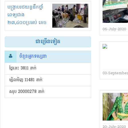
រំខានទាំងយប់ទាំងថ្ងៃ
បង្ក្រាបរថយន្តដឹកថ្នាំ
ពេទ្យជាង
២៣,៤០០ប្រអប់ គេច
06-July-2020
ពន្ធនិងអត់ច្បាប់នាំ
ចូល!?
ជាច្រើនទៀត
ចំនួនអ្នកទស្សនា
ថ្ងៃនេះ​ 3811 នាក់
03-September
ម្សិលមិញ 11481 នាក់
សរុប 20000278 នាក់
20-July-2020