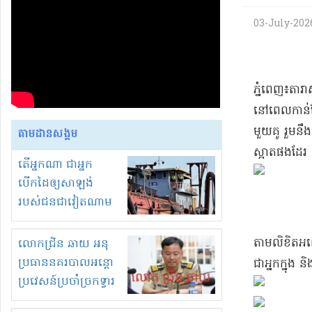
03-July-2026
​ភ្នំពេញ​៖​តា
នៅពេល​កាន់តែ​
មួយគូ រួម​នឹ
តាមដានសង្គម
ស្អាត​ផងដែរ 
តើអ្នកណា ជាអ្នក
បើកដៃឲ្យសាឡង់
របស់ជនជាវៀតណាម
ចូល មកខុស
ច្បាប់លួចបូមខ្សាច់នៅ
តាម​លិខិត​អញ
លោកជ្រិន ឆាយ អនុ
ក្នុងប្រទេសកម្ពុជា
ប្រធាននគរបាលអន្តោ
ជា​អ្នក​ក្នុង 
ប្រវេសន៍ប្រចាំច្រកទ្វារ
ព្រំដែនភ្នំឌិន និងឈ្មួញ