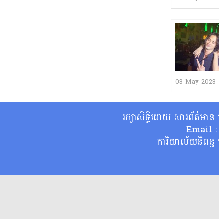
03-May-2023
រក្សាសិទ្ធិដោយ សារព័ត៌មា
Email 
ការិយាល័យនិពន្ធ