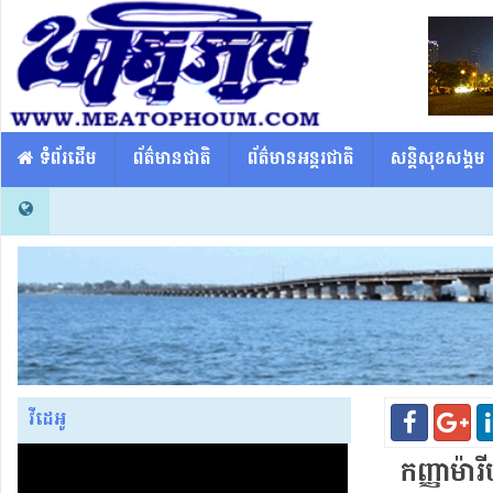
​​ ទំព័រដើម
ព័ត៌មានជាតិ
ព័ត៌មានអន្តរជាតិ
សន្តិសុខសង្គម
វីដេអូ
កញ្ញា​ម៉ា​