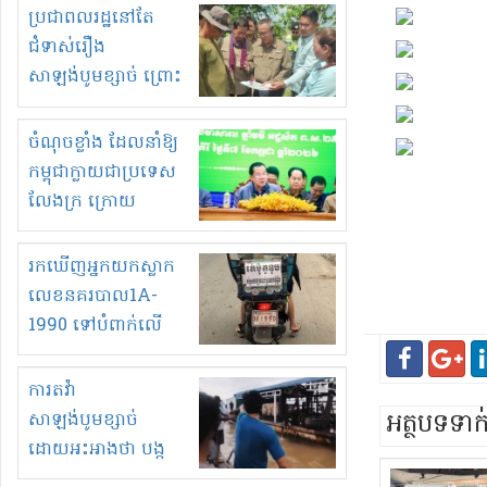
មួយចំនួនទៀត
ប្រជាពលរដ្ឋនៅតែ
កំពង់តែគុបគិតគ្នា
ជំទាស់រឿង
ធ្វើសកម្មភាពរកស៊ីនិង
សាឡង់បូមខ្សាច់ ព្រោះ
ស្តុកទំនិញគេចពន្ធ?
ខ្លាចបាក់ច្រាំងទៀត!
ចំណុចខ្លាំង ដែលនាំឱ្យ
កម្ពុជាក្លាយជាប្រទេស
លែងក្រ ក្រោយ
ឆ្នាំ២០៣០
រកឃើញអ្នកយកស្លាក
លេខនគរបាល1A-
1990 ទៅបំពាក់លើ
ម៉ូតូរបស់ខ្លួន ដាកផ្លាក
រត់ឌុបហើយ
ការតវ៉ា
អត្ថបទទា
សាឡង់បូមខ្សាច់
ដោយអះអាងថា បង្ក
បាក់ច្រាំងទន្លេ និង