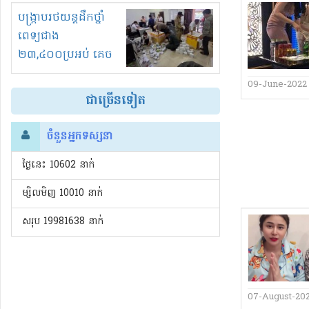
រំខានទាំងយប់ទាំងថ្ងៃ
បង្ក្រាបរថយន្តដឹកថ្នាំ
ពេទ្យជាង
២៣,៤០០ប្រអប់ គេច
ពន្ធនិងអត់ច្បាប់នាំ
09-June-2022
ចូល!?
ជាច្រើនទៀត
ចំនួនអ្នកទស្សនា
ថ្ងៃនេះ​ 10602 នាក់
ម្សិលមិញ 10010 នាក់
សរុប 19981638 នាក់
07-August-20