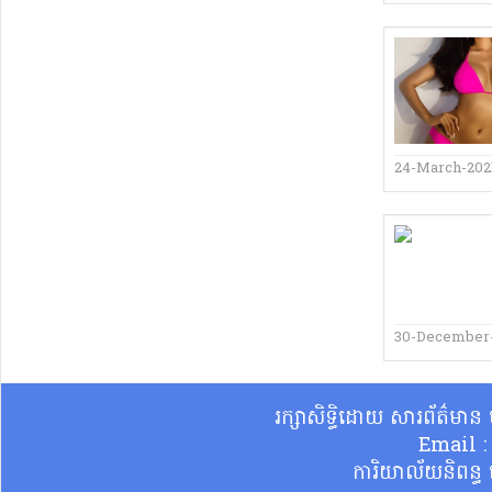
24-March-202
30-December
រក្សាសិទ្ធិដោយ សារព័ត៌មា
Email 
ការិយាល័យនិពន្ធ