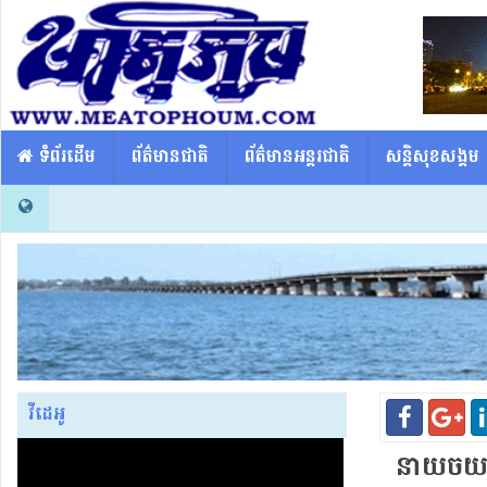
​​ ទំព័រដើម
ព័ត៌មានជាតិ
ព័ត៌មានអន្តរជាតិ
សន្តិសុខសង្គម
វីដេអូ
នាយ​ច​យ​ព