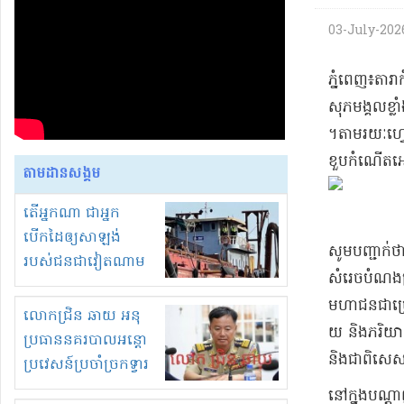
03-July-2026
​ភ្នំពេញ​៖​តារា
សុភមង្គល​ខ្ល
។​តាមរយៈ​ហ្វ
ខួបកំណើត​អោយ​
តាមដានសង្គម
តើអ្នកណា ជាអ្នក
បើកដៃឲ្យសាឡង់
សូមបញ្ជាក់ថា
របស់ជនជាវៀតណាម
សំរេច​បំណងប្
ចូល មកខុស
មហាជន​ជាច្រ
ច្បាប់លួចបូមខ្សាច់នៅ
លោកជ្រិន ឆាយ អនុ
យ និង​ភរិយា ក៏
ក្នុងប្រទេសកម្ពុជា
ប្រធាននគរបាលអន្តោ
និង​ជាពិសេស​
ប្រវេសន៍ប្រចាំច្រកទ្វារ
ព្រំដែនភ្នំឌិន និងឈ្មួញ
នៅក្នុង​បណ្ដ