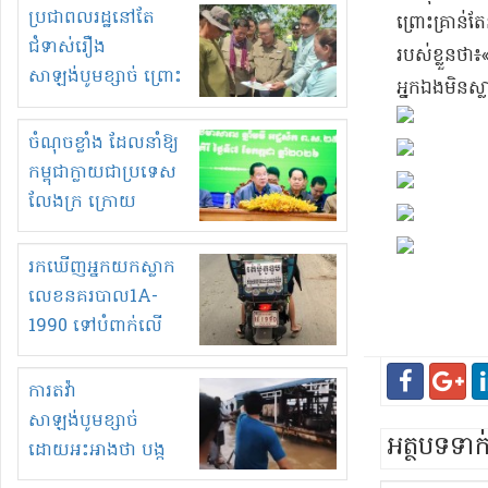
មួយចំនួនទៀត
ប្រជាពលរដ្ឋនៅតែ
ព្រោះ​គ្រាន់ត
កំពង់តែគុបគិតគ្នា
ជំទាស់រឿង
របស់ខ្លួន​ថា​៖«
ធ្វើសកម្មភាពរកស៊ីនិង
សាឡង់បូមខ្សាច់ ព្រោះ
អ្នកឯង​មិន​ស្ល
ស្តុកទំនិញគេចពន្ធ?
ខ្លាចបាក់ច្រាំងទៀត!
ចំណុចខ្លាំង ដែលនាំឱ្យ
កម្ពុជាក្លាយជាប្រទេស
លែងក្រ ក្រោយ
ឆ្នាំ២០៣០
រកឃើញអ្នកយកស្លាក
លេខនគរបាល1A-
1990 ទៅបំពាក់លើ
ម៉ូតូរបស់ខ្លួន ដាកផ្លាក
រត់ឌុបហើយ
ការតវ៉ា
សាឡង់បូមខ្សាច់
អត្ថបទទា
ដោយអះអាងថា បង្ក
បាក់ច្រាំងទន្លេ និង