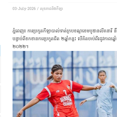
03-July-2026 / សុខភាពនិងកីឡា
​ភ្នំពេញ​៖ ការប្រកួត​កីឡាបាល់ទាត់​ក្របខណ្ឌ​ខេ​ម​បូ​ឌា​ន​លី​គ​នា
បន្ទាប់ពី​ខកខាន​ការប្រកួត​ជិត ២​ឆ្នាំកន្លះ បើ​គិត​ចាប់ពី​រដូវ​កាល​
២០២២​។​