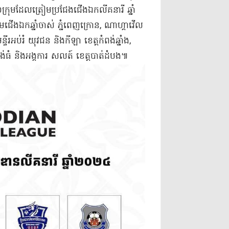
្រុម​ដែល​ត្រៀម​ប្រជែង​ជើងឯក​លី​គ​នារី ឆ្នាំ​
ឯក​ឆ្នាំ​ចាស់ ភ្នំពេញ​ក្រោ​ន​, ណាហ្គា​វើ​ល​
ន្ទីរអប់រំ យុវជន និង​កីឡា ខេត្តកំពង់ឆ្នាំង​,
ំពង់ធំ និង​អង្គការ ស​លត៍ ខេត្តបាត់ដំបង​៕