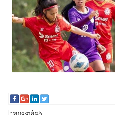
អត្ថបទទាក់ទង