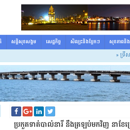
ិ
សន្តិសុខសង្គម
សេដ្ឋកិច្ច
សិល្បះនិងប្លែកៗ
សុខភាពនិង
» ទ្រីសក្កដាអ្ន
ប្រកួត​ទាត់​បាល់​នារី នឹង​ត្រឡប់មកវិញ នា​ខែក្រោយ