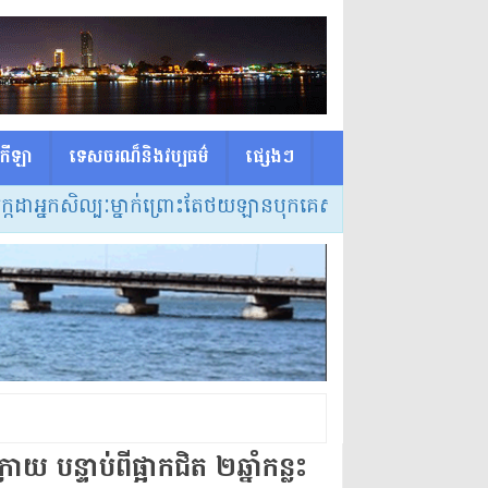
កីឡា
ទេសចរណ៏និងវប្បធម៌
ផ្សេង​ៗ
កសិល្បៈម្នាក់ព្រោះតែថយឡានបុកគេស្លាប់ត្រូវចោទពីបទប្រើគ្រឿងញៀន
 បន្ទាប់ពី​ផ្អាក​ជិត ២​ឆ្នាំកន្លះ​