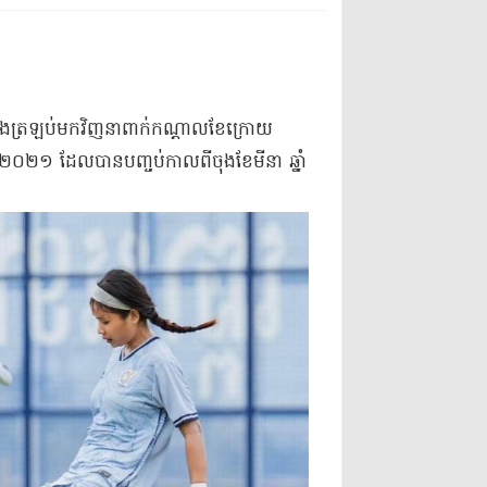
រី នឹង​ត្រឡប់មកវិញ​នា​ពាក់កណ្ដាល​ខែក្រោយ
ឆ្នាំ​២០២១ ដែល​បានបញ្ចប់​កាលពី​ចុងខែ​មីនា ឆ្នាំ​