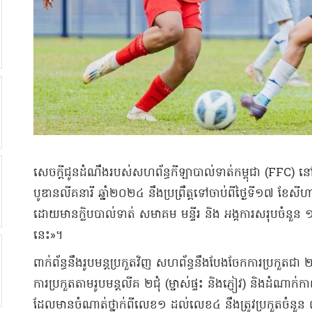
​សេចក្តីជូនដំណឹង​រប​ស់​សហព័ន្ធ​កីឡាបាល់ទាត់​កម្ពុជា (FFC) នៅ​ព្រឹ
បូ​ឌា​ន​លី​គ​នារី ឆ្នាំ​២០២៤ នឹង​ប្រព្រឹត្តទៅ​ចាប់ពី​ថ្ងៃទី​១៧ ខែស
ដោយមាន​ក្លិប​បាល់ទាត់ សមាគម មន្ទីរ និង អង្គការ​សរុប​ចំនួន ១០​ក្
នេះ​»​។​
​ពាក់ព័ន្ធ​នឹង​រូបមន្ដ​ប្រកួត​វិញ សហព័ន្ធ​នឹង​បែងចែក​ការប្រកួត​
ការប្រកួត​តាម​រូបមន្ត​លី​គ ២​ជុំ (​ម្ចាស់ផ្ទះ និង​ភ្ញៀវ​) និង​ដំណាក់កាល
ដែលមាន​ចំណាត់ថ្នាក់​ពី​លេខ​១ ដល់​លេខ​៤ នឹងត្រូវ​ប្រកួត​ចំនួន ៣