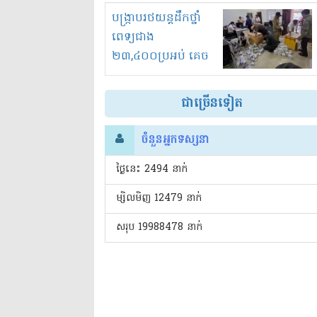
រំខានទាំងយប់ទាំងថ្ងៃ
បង្ក្រាបរថយន្តដឹកថ្នាំ
ពេទ្យជាង
២៣,៤០០ប្រអប់ គេច
ពន្ធនិងអត់ច្បាប់នាំ
ចូល!?
ជាច្រើនទៀត
ចំនួនអ្នកទស្សនា
ថ្ងៃនេះ​ 2494 នាក់
ម្សិលមិញ 12479 នាក់
សរុប 19988478 នាក់