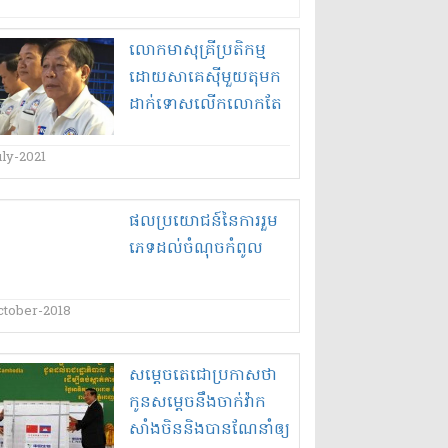
លោកមា​សុ​គ្រី​ប្រតិកម្ម​
ដោយ​សាគេ​ស៊ី​មួយ​តុ​មក​
ដាក់ទោស​លើក​លោកតែ
ម្នាក់ឯង​
uly-2021
ផលប្រយោជន៍​នៃ​ការរួម​
ភេទ​ដល់​ចំណុចកំពូល​
ctober-2018
សម្តេច​តេ​ជោ​ប្រកាសថា​
កូន​សម្តេច​នឹង​ចាក់​វ៉ាក
សាំង​ចិន​និង​បាន​ណែនាំ​ឲ្យ​