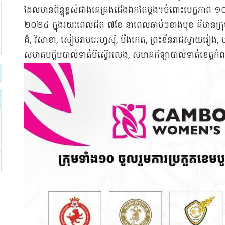
ដែលមាន​ពិន្ទុ​ខ្ពស់​ជាងគេ​គ្រង​ជើងឯក​តែម្តង​។​​ចំពោះ​បេក្ខភាព ១០​ក
២០២៤ ក្នុង​រយៈពេល​ជិត ៧​ខែ នាពេល​ឆាប់ៗ​ខាងមុខ គឺមាន​ក្រុម​ជើង
ដ៏​, វិសាខា​, សៀមរាប​អេ​ហ្វ​ស៊ី​, បឹងកេត​, ព្រះខ័ន​រាជ​ស្វាយរៀង​, ម
សមាគម​ក្លិប​បាល់ទាត់​មី​ស្ទើរ​លេង​, ស​មាគ​កីឡាបាល់ទាត់​ខេត្តក