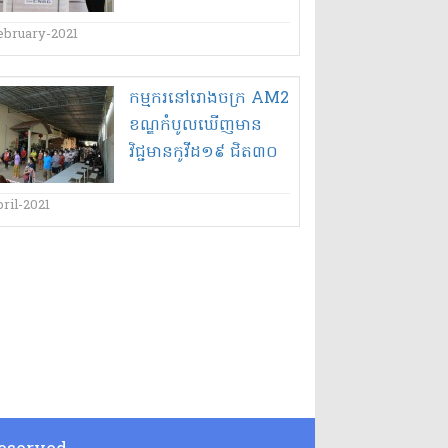
ចរចារ​ទិញ​វ៉ាកសាំង​ផ្សេង​
ថែមទៀត​!
ebruary-2021
កម្មករ​នៅ​រោងចក្រ AM2
ខណ្ឌ​កំបូល​ឃើញ​មាន​
វិជ្ជមាន​កូ​វីដ​១៩ ជិត​៣០​
នាក់ វ៉ាក់សាំង​នឹង​មកដល់​
បន្តបន្ទាប់​
ril-2021