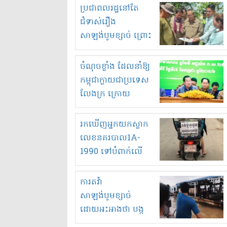
មួយចំនួនទៀត
ប្រជាពលរដ្ឋនៅតែ
កំពង់តែគុបគិតគ្នា
ជំទាស់រឿង
ធ្វើសកម្មភាពរកស៊ីនិង
សាឡង់បូមខ្សាច់ ព្រោះ
ស្តុកទំនិញគេចពន្ធ?
ខ្លាចបាក់ច្រាំងទៀត!
ចំណុចខ្លាំង ដែលនាំឱ្យ
កម្ពុជាក្លាយជាប្រទេស
លែងក្រ ក្រោយ
ឆ្នាំ២០៣០
រកឃើញអ្នកយកស្លាក
លេខនគរបាល1A-
1990 ទៅបំពាក់លើ
ម៉ូតូរបស់ខ្លួន ដាកផ្លាក
រត់ឌុបហើយ
ការតវ៉ា
សាឡង់បូមខ្សាច់
ដោយអះអាងថា បង្ក
បាក់ច្រាំងទន្លេ និង