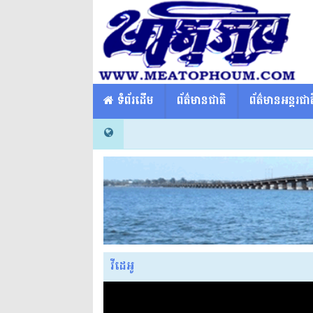
​​ ទំព័រដើម
ព័ត៌មានជាតិ
ព័ត៌មានអន្តរជាត
វីដេអូ