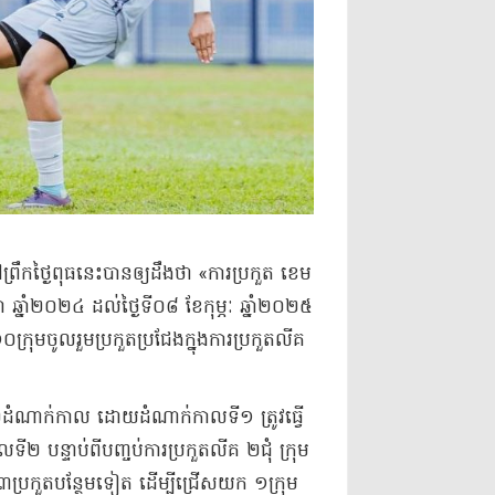
ក​ថ្ងៃ​ពុធ​នេះ​បាន​ឲ្យ​ដឹងថា «​ការប្រកួត ខេ​ម​
ីហា ឆ្នាំ​២០២៤ ដល់​ថ្ងៃទី​០៨ ខែកុម្ភៈ ឆ្នាំ​២០២៥
រុម​ចូលរួម​ប្រកួតប្រជែង​ក្នុងការ​ប្រកួត​លី​គ
ជា ២​ដំណាក់កាល ដោយ​ដំណាក់កាល​ទី​១ ត្រូវធ្វើ​
​ទី​២ បន្ទាប់ពី​បញ្ចប់​ការប្រកួត​លី​គ ២​ជុំ ក្រុម​
​ប្រកួត​បន្ថែមទៀត ដើម្បី​ជ្រើស​យក ១​ក្រុម​