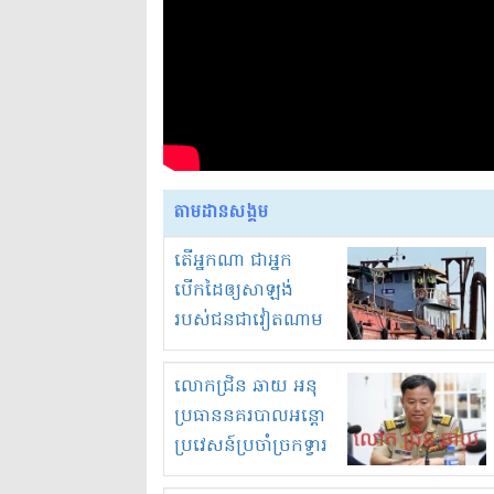
តាមដានសង្គម
តើអ្នកណា ជាអ្នក
បើកដៃឲ្យសាឡង់
របស់ជនជាវៀតណាម
ចូល មកខុស
ច្បាប់លួចបូមខ្សាច់នៅ
លោកជ្រិន ឆាយ អនុ
ក្នុងប្រទេសកម្ពុជា
ប្រធាននគរបាលអន្តោ
ប្រវេសន៍ប្រចាំច្រកទ្វារ
ព្រំដែនភ្នំឌិន និងឈ្មួញ