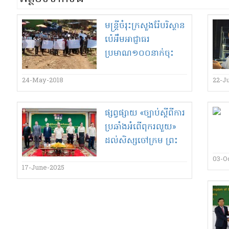
មន្ត្រីចំរុះក្រសួងរ៉ែបរិស្ថាន
ប៉េអឹមអាជ្ញាធរ
ប្រមាណ១០០នាក់ចុះ
ស្រាវជ្រាវទីតាំងរុករករ៉ែ
មាសឃុំពូទុងស្រុកកែវ
24-May-2018
22-J
សីមាដែលសង្ស័យថា
ប្រើសារធាតុពុល!
ផ្សព្វផ្សាយ «​ច្បាប់​ស្តីពី​ការ
ប្រឆាំង​អំពើពុករលួយ​»
ដល់​សិស្ស​ចៅក្រម ព្រះ
រាជអាជ្ញា និង​សារការី​
03-O
17-June-2025