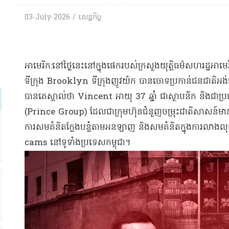
03-July-2026 / សេដ្ឋកិច្ច
អាមេរិក:នៅថ្ងៃនេះនៅក្នុងផេករបស់ក្រសួងយុត្តិធម៌សហរដ្ឋអាម
ទីក្រុង Brooklyn ទីក្រុងញូវយ៉ក បានចោទប្រកាន់ជនជាតិអង់គ
បានគេស្គាល់ថា Vincent អាយុ 37 ឆ្នាំ ជាស្ថាបនិក និងជា
(Prince Group) ដែលជាក្រុមហ៊ុនជំនួញចម្រុះជាតិសាសន៍មាន
ការសមគំនិតក្លែងបន្លំតាមអនឡាញ និងសមគំនិតក្នុងការលាងលុយ
cams នៅទូទាំងប្រទេសកម្ពុជា។