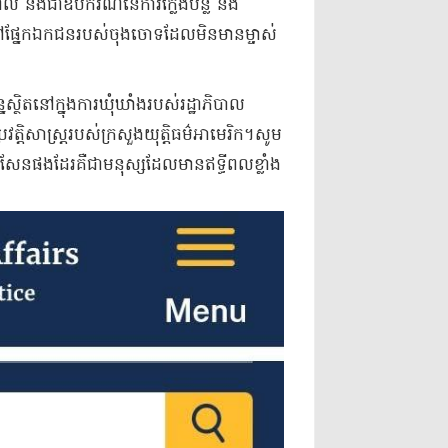
ូល និងជាឧបករណ៍នៃការក្លែងបន្លំ និង
ៅផ្នែកឯកជនរបស់ចុងចោទដែលមិនមានម្ចាស់
ថិតនៅក្នុងការឃុំឃាំងរបស់រដ្ឋាភិបាល
វត្តិសាស្ត្ររបស់ក្រសួងយុត្តិធម៌អាមេរិក។សូម
ុនសែនផងដែរគឺជាមនុស្សដែលមានឥទ្ធីពលខ្លាំង