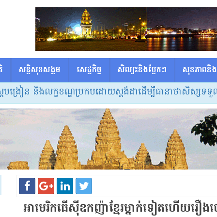
ិ
សន្តិសុខសង្គម
សេដ្ឋកិច្ច
សិល្បះនិងប្លែកៗ
សុខភាពនិង
ន និងលក្ខខណ្ឌប្រកបដោយស្តង់ដាដើម្បីធានាថាសិស្សទទួលបានចំណ
អាមេរិកធើស៊ីឧកញ៉ាខ្មែរម្នាក់ទៀតហើ