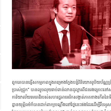
ពួកគេបានធ្វើសកម្មភាពក្នុងគម្រោងក្លែងបន្លំវិនិយោគរូបិយប័ណ្ណ
ប្រាស់ជ្រូក" បានលួចលុយរាប់ពាន់លានដុល្លារពីជនរងគ្រោះន
ការិយាល័យមេធាវីរបស់សហរដ្ឋអាមេរិកសង្កាត់ភាគខាងកើតនៃទីក
ដ្ឋានយុត្តិធម៌ក៏បានដាក់ពាក្យបណ្តឹងនៅថ្ងៃនេះផងដែរដើម្បីរឹបអ