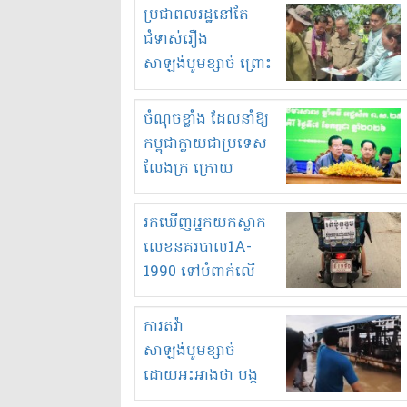
មួយចំនួនទៀត
ប្រជាពលរដ្ឋនៅតែ
កំពង់តែគុបគិតគ្នា
ជំទាស់រឿង
ធ្វើសកម្មភាពរកស៊ីនិង
សាឡង់បូមខ្សាច់ ព្រោះ
ស្តុកទំនិញគេចពន្ធ?
ខ្លាចបាក់ច្រាំងទៀត!
ចំណុចខ្លាំង ដែលនាំឱ្យ
កម្ពុជាក្លាយជាប្រទេស
លែងក្រ ក្រោយ
ឆ្នាំ២០៣០
រកឃើញអ្នកយកស្លាក
លេខនគរបាល1A-
1990 ទៅបំពាក់លើ
ម៉ូតូរបស់ខ្លួន ដាកផ្លាក
រត់ឌុបហើយ
ការតវ៉ា
សាឡង់បូមខ្សាច់
ដោយអះអាងថា បង្ក
បាក់ច្រាំងទន្លេ និង