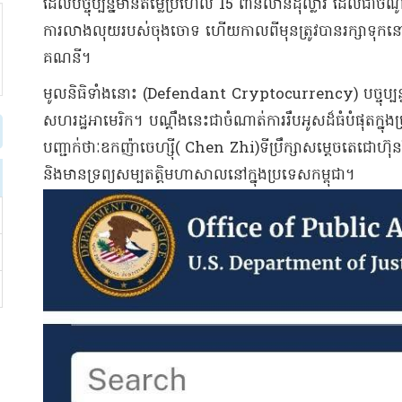
ដែលបច្ចុប្បន្នមានតម្លៃប្រហែល 15 ពាន់លានដុល្លារ ដែលជាចំណ
ការលាងលុយរបស់ចុងចោទ ហើយកាលពីមុនត្រូវបានរក្សាទុកន
គណនី។
មូលនិធិទាំងនោះ (Defendant Cryptocurrency) បច្ចុប្បន្នស្
សហរដ្ឋអាមេរិក។ បណ្ដឹងនេះជាចំណាត់ការរឹបអូសដ៏ធំបំផុតក្នុងប្រ
បញ្ជាក់ថាៈឧកញ៉ាចេហ្ស៊ី( Chen Zhi)ទីប្រឹក្សាសម្តេចតេជោហ៊
និងមានទ្រព្យសម្បតត្តិមហាសាលនៅក្នុងប្រទេសកម្ពុជា។