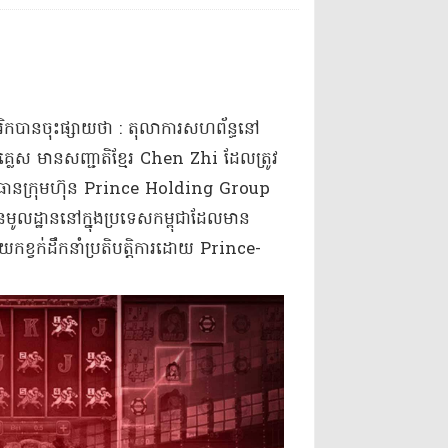
េរិកបានចុះផ្សាយថា : តុលាការសហព័ន្ធនៅ
្លេស មានសញ្ជាតិខ្មែរ Chen Zhi ដែលត្រូវ
ប្រធានក្រុមហ៊ុន Prince Holding Group
មូលដ្ឋាននៅក្នុងប្រទេសកម្ពុជាដែលមាន
កខ្វក់ដឹកនាំប្រតិបត្តិការដោយ Prince-