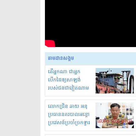
តាមដានសង្គម
តើអ្នកណា ជាអ្នក
បើកដៃឲ្យសាឡង់
របស់ជនជាវៀតណាម
ចូល មកខុស
ច្បាប់លួចបូមខ្សាច់នៅ
លោកជ្រិន ឆាយ អនុ
ក្នុងប្រទេសកម្ពុជា
ប្រធាននគរបាលអន្តោ
ប្រវេសន៍ប្រចាំច្រកទ្វារ
ព្រំដែនភ្នំឌិន និងឈ្មួញ