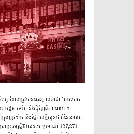
គ្រីបតូ ដែលត្រូវបានគេស្គាល់ថាជា "ការបោក
ៅសហរដ្ឋអាមេរិក និងជុំវិញពិភពលោក។
្រុងញូវយ៉ក និងផ្នែកសន្តិសុខជាតិនៃនាយក
ូសទ្រព្យសម្បត្តិBitcoin ប្រមាណ 127,271