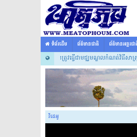
​​ ទំព័រដើម
ព័ត៌មានជាតិ
ព័ត៌មានអន្តរជាត
ធិបតី៖ សាលារៀនត្រូវធ្វើជាមជ្ឈមណ្ឌលកំណត់វិធីសាស្ត្របង្រៀ
វីដេអូ