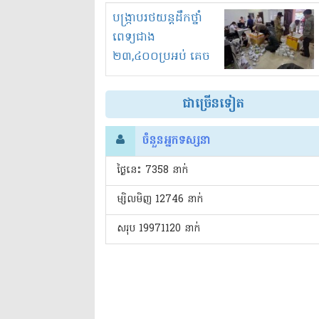
រំខានទាំងយប់ទាំងថ្ងៃ
បង្ក្រាបរថយន្តដឹកថ្នាំ
ពេទ្យជាង
២៣,៤០០ប្រអប់ គេច
ពន្ធនិងអត់ច្បាប់នាំ
ចូល!?
ជាច្រើនទៀត
ចំនួនអ្នកទស្សនា
ថ្ងៃនេះ​ 7358 នាក់
ម្សិលមិញ 12746 នាក់
សរុប 19971120 នាក់