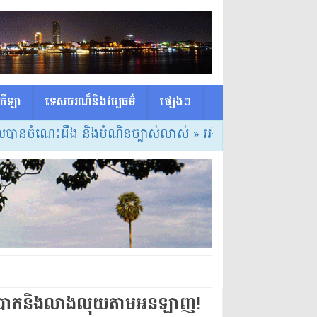
កីឡា
ទេសចរណ៏និងវប្បធម៌
ផ្សេង​ៗ
េះដឹង និងបំណិនច្បាស់លាស់
» អង្គការសង្គមស៊ីវិលជាច្រើន បានចេ
យរឿងបោកនិងលាងលុយតាមអនឡាញ!