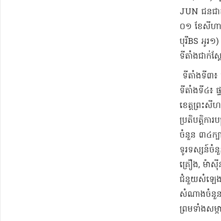
JUN ជនជាតិ​
០១ ខែសីហា ឆ្ន
បុរី​BS អូរ​១)
ទីតាំង​ជាក់ស្
ទីតាំង​ទី​៣៖ 
ទីតាំង​ទី​៤៖ ផ
ខេត្ត​ព្រះសីហន
ប្រតិបត្តិ​ការ
ចំនួន ៣៤​ក្បាល
ទូរទស្សន៍​ចំន
គ្រឿង​, ម៉ាស៊ី
ជំនួយ​សំឡេង​(
សំណាង​ចំនួន 
ព្រមទាំង​សម្ភ