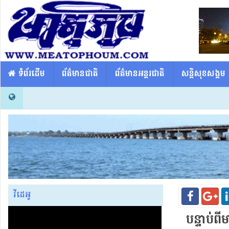
​​ ទំព័រដើម
ព័ត៌មានជាតិ
ព័ត៌មានអន្តរជាតិ
សន្តិសុខសង្គម
វីដេអូ
បន្ទាប់ពី​