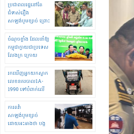
មួយចំនួនទៀត
ប្រជាពលរដ្ឋនៅតែ
កំពង់តែគុបគិតគ្នា
ជំទាស់រឿង
ធ្វើសកម្មភាពរកស៊ីនិង
សាឡង់បូមខ្សាច់ ព្រោះ
ស្តុកទំនិញគេចពន្ធ?
ខ្លាចបាក់ច្រាំងទៀត!
ចំណុចខ្លាំង ដែលនាំឱ្យ
កម្ពុជាក្លាយជាប្រទេស
លែងក្រ ក្រោយ
ឆ្នាំ២០៣០
រកឃើញអ្នកយកស្លាក
លេខនគរបាល1A-
1990 ទៅបំពាក់លើ
ម៉ូតូរបស់ខ្លួន ដាកផ្លាក
រត់ឌុបហើយ
ការតវ៉ា
សាឡង់បូមខ្សាច់
ដោយអះអាងថា បង្ក
បាក់ច្រាំងទន្លេ និង