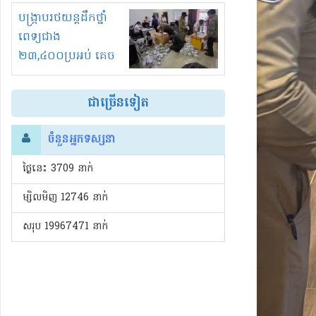
រំខានទាំងយប់ទាំងថ្ងៃ
បង្ក្រាបរថយន្តដឹកថ្នាំ
ពេទ្យជាង
២៣,៤០០ប្រអប់ គេច
ពន្ធនិងអត់ច្បាប់នាំ
ចូល!?
ជាច្រើនទៀត
ចំនួនអ្នកទស្សនា
ថ្ងៃនេះ​ 3709 នាក់
ម្សិលមិញ 12746 នាក់
សរុប 19967471 នាក់