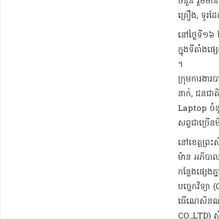
ចំនួន រួមមាន
គ្រឿង​, ទូរ​ដ
​នៅ​ថ្ងៃទី​១
ក្នុង​ទីតាំង​
។​
​ក្រុមការងារ
នាក់​, ⁠​ជនជា
Laptop ចំនួន 
សព្ទ​ជាច្រើន​ម
​នៅ​ខេត្ត​ព្
ម៉ាន អភិបាលរង
កន្លែង​ផ្សេងគ
បច្ចេកវិទ្យា
ធើ​ណេ​សិ
CO.,LTD) ស្ថិ