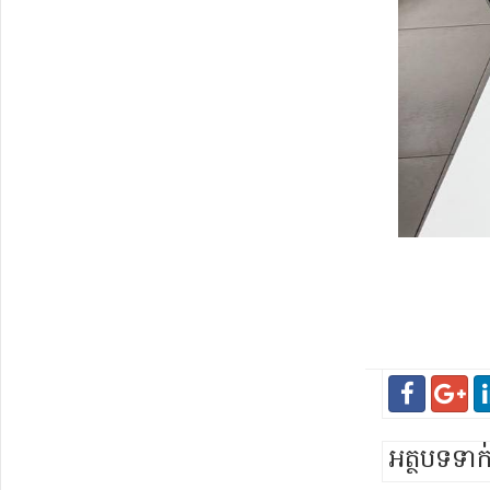
អត្ថបទទា