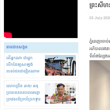
ព្រះសីហនុ​
03-July-2026 
​ភ្នំពេញ​៖​ចាប
តាមដានសង្គម
អភិបាលរង​រាជធ
ទីតាំង​ល្បែង​
តើអ្នកណា ជាអ្នក
បើកដៃឲ្យសាឡង់
របស់ជនជាវៀតណាម
ចូល មកខុស
ច្បាប់លួចបូមខ្សាច់នៅ
លោកជ្រិន ឆាយ អនុ
ក្នុងប្រទេសកម្ពុជា
ប្រធាននគរបាលអន្តោ
ប្រវេសន៍ប្រចាំច្រកទ្វារ
ព្រំដែនភ្នំឌិន និងឈ្មួញ