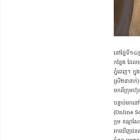
​នៅ​ថ្ងៃទី​១
កន្លែង ដែលមា
ភ្នំពេញ​។ ក្ន
ស្រី​២៣​នាក់
មកពី​ក្រុមហ៊
​បន្ទាប់មក​ន
(Online Scam
ក្អម ខណ្ឌ​សែន​ស
រកឃើញ​ជនសង្ស