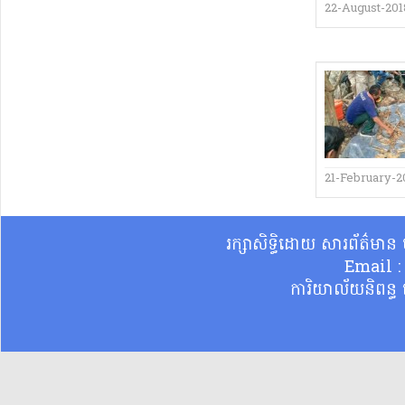
22-August-201
21-February-2
រក្សាសិទ្ធិដោយ សារព័ត៌មា
Email 
ការិយាល័យនិពន្ធ