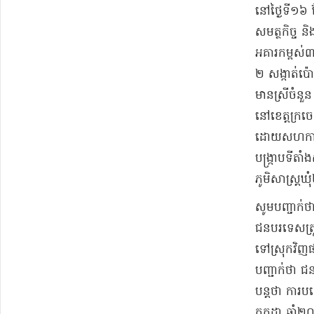
​នៅ​ថ្ងៃទី​
សមត្ថកិច្ច និ
អគារ​កម្ពស់​៣​ជ
២ សង្កាត់​ប
មាន​ស្រី​ចំនួន
​នៅ​ខេត្តក្រចេ
ដោយ​សហការ​ជាម
បង្ក្រាប​ទីត
ភូមិ​សាស្ត្រ​ឃ
​សូម​បញ្ចាក់​ថ
ជនបរទេស​ត្រូ
ទៅ​ស្រុក​វិញ
បញ្ជាក់ថា ជន
បន្តថា ការបណ្
កក្កដា ឆ្នាំ​