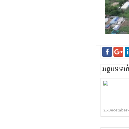
អត្ថបទទា
21-December-