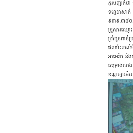
​គួរ​បញ្ជាក
ទន្លេ​បាសាក់
៩៣៩.៣៨០,៥២$ 
គ្រួសារ​ឈ្ម
ប្រាំបួន​ពាន់
ផលប៉ះពាល់​ទឹ
អាមេរិក និង​
គម្រោង​សាងសង់
ខណ្ឌ​ច្បារអ