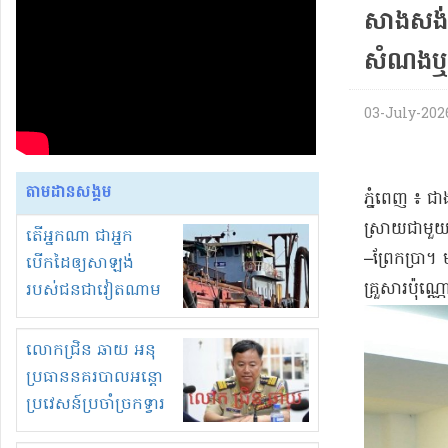
សាងសង់​ស្
សំណង​ឬ​
03-July-2026 
តាមដានសង្គម
​ភ្នំពេញ ៖ ជា
ស្រាយ​ជាមួយ​
តើអ្នកណា ជាអ្នក
–​ព្រែកប្រា​
បើកដៃឲ្យសាឡង់
គ្រួសារ​ប៉ុណ្
របស់ជនជាវៀតណាម
ចូល មកខុស
ច្បាប់លួចបូមខ្សាច់នៅ
លោកជ្រិន ឆាយ អនុ
ក្នុងប្រទេសកម្ពុជា
ប្រធាននគរបាលអន្តោ
ប្រវេសន៍ប្រចាំច្រកទ្វារ
ព្រំដែនភ្នំឌិន និងឈ្មួញ