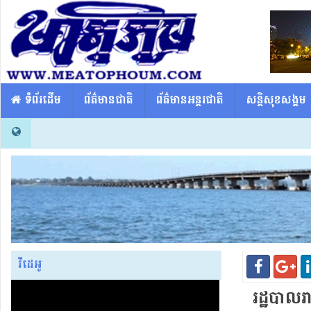
​​ ទំព័រដើម
ព័ត៌មានជាតិ
ព័ត៌មានអន្តរជាតិ
សន្តិសុខសង្គម
វីដេអូ
រដ្ឋបាល​