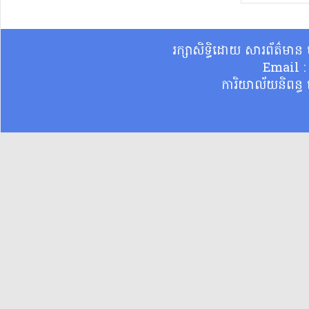
រក្សាសិទ្ធិដោយ សារព័ត៌មា
Email 
ការិយាល័យនិពន្ធ