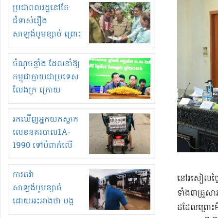
មួយចំនួនទៀត
ប្រជាពលរដ្ឋនៅតែ
កំពង់តែគុបគិតគ្នា
ជំទាស់រឿង
ធ្វើសកម្មភាពរកស៊ីនិង
សាឡង់បូមខ្សាច់ ព្រោះ
ស្តុកទំនិញគេចពន្ធ?
ខ្លាចបាក់ច្រាំងទៀត!
ចំណុចខ្លាំង ដែលនាំឱ្យ
កម្ពុជាក្លាយជាប្រទេស
លែងក្រ ក្រោយ
ឆ្នាំ២០៣០
រកឃើញអ្នកយកស្លាក
លេខនគរបាល1A-
1990 ទៅបំពាក់លើ
ម៉ូតូរបស់ខ្លួន ដាកផ្លាក
រត់ឌុបហើយ
ការតវ៉ា
​នៅ​រសៀល​ថ្
សាឡង់បូមខ្សាច់
ទាំង​៣​គ្រួស
ដោយអះអាងថា បង្ក
ដដែល​ព្រោះ​ម
បាក់ច្រាំងទន្លេ និង