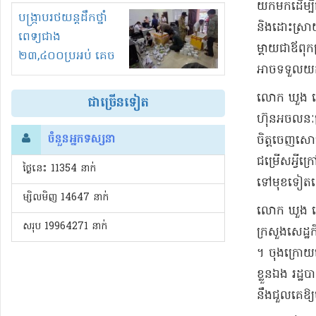
យកមក​ដើម្បី​ជ
រំខានទាំងយប់ទាំងថ្ងៃ
បង្ក្រាបរថយន្តដឹកថ្នាំ
និង​ដោះស្រាយ​
ពេទ្យជាង
ម្ដាយ​ជា​ឪពុក
២៣,៤០០ប្រអប់ គេច
អាច​ទទួលយក
ពន្ធនិងអត់ច្បាប់នាំ
ចូល!?
​លោក ឃួ​ង ស្
ជាច្រើនទៀត
ហ៊ុន​អចលនៈទ្រ
ចំនួនអ្នកទស្សនា
ចិត្ត​ចេញ​សោហ
ជម្រើស​អ្វី​ក
ថ្ងៃនេះ​ 11354 នាក់
ទៅមុខទៀត​ទេ​។
ម្សិលមិញ 14647 នាក់
​លោក ឃួ​ង ស្រ
សរុប 19964271 នាក់
ក្រសួង​សេដ្ឋ
។ ចុង​ក្រោយនេ
ខ្លួនឯង រដ្ឋបា
នឹង​ជួល​គេ​ឱ្យ