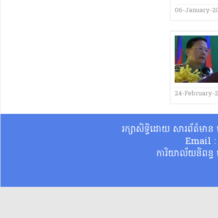
06-January-2
24-February-
រក្សាសិទ្ធិដោយ សារព័ត៌មា
Email 
ការិយាល័យនិពន្ធ