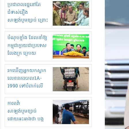
មួយចំនួនទៀត
ប្រជាពលរដ្ឋនៅតែ
កំពង់តែគុបគិតគ្នា
ជំទាស់រឿង
ធ្វើសកម្មភាពរកស៊ីនិង
សាឡង់បូមខ្សាច់ ព្រោះ
ស្តុកទំនិញគេចពន្ធ?
ខ្លាចបាក់ច្រាំងទៀត!
ចំណុចខ្លាំង ដែលនាំឱ្យ
កម្ពុជាក្លាយជាប្រទេស
លែងក្រ ក្រោយ
ឆ្នាំ២០៣០
រកឃើញអ្នកយកស្លាក
លេខនគរបាល1A-
1990 ទៅបំពាក់លើ
ម៉ូតូរបស់ខ្លួន ដាកផ្លាក
រត់ឌុបហើយ
ការតវ៉ា
សាឡង់បូមខ្សាច់
ដោយអះអាងថា បង្ក
បាក់ច្រាំងទន្លេ និង