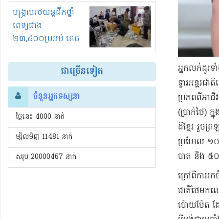
រំខានទាំងយប់ទាំងថ្ងៃ
បង្ក្រាបរថយន្តដឹកថ្នាំ
ពេទ្យជាង
២៣,៤០០ប្រអប់ គេច
ពន្ធនិងអត់ច្បាប់នាំ
ចូល!?
អ្នកលក់ដូរ​ទាំ
ជាច្រើនទៀត
ទ្វារ​អន្តរជ
ចំនួនអ្នកទស្សនា
ប្រភពពី​អាជីវ
(​ប្រាក់​ថៃ​
ថ្ងៃនេះ​ 4000 នាក់
ដី​ខ្មែរ រួច
ម្សិលមិញ 11481 នាក់
ប្រហែល ១០​នាក
បាត និង ៥០​បា
សរុប 20000467 នាក់
ក្រៅពី​ការរកច
ជាតិ​ថៃ​មកលេង
ប៉ោយប៉ែត ដែលម