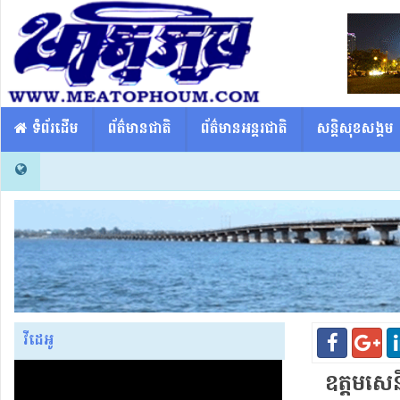
​​ ទំព័រដើម
ព័ត៌មានជាតិ
ព័ត៌មានអន្តរជាតិ
សន្តិសុខសង្គម
វីដេអូ
ឧ​ត្ត​ម​ស