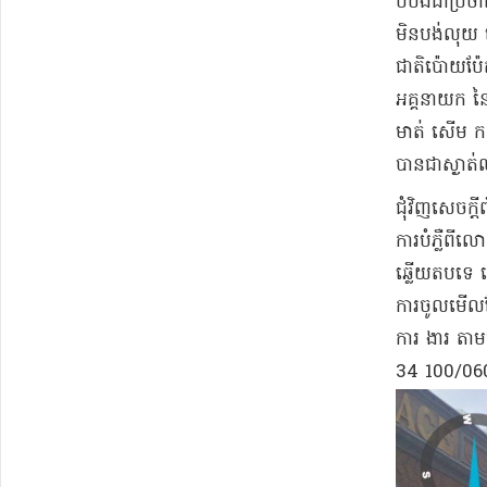
បី​បង់​ជា​ប្រ
មិន​បង់លុយ អោ
ជាតិ​ប៉ោយប៉ែ
អគ្គនាយក នៃ​
មាត់ សើម ក​ទ
បានជា​ស្ងាត
ជុំវិញ​សេចក្
ការបំភ្លឺ​ពី​ល
ឆ្លើយតប​ទេ ព
ការចូល​មើល​ដែ
ការ ងារ តាម
34 100/06