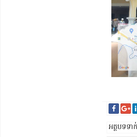
អត្ថបទទា