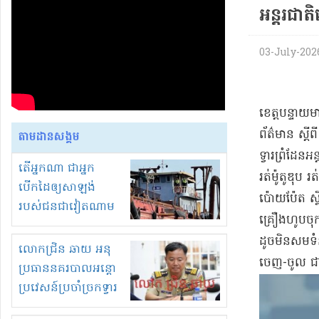
អន្តរជាតិ
03-July-2026 
​ខេត្តបន្ទាយម
ព័ត៌មាន ស្តីព
តាមដានសង្គម
ទ្វារព្រំដែន​
តើអ្នកណា ជាអ្នក
រត់ម៉ូតូឌុប រ
បើកដៃឲ្យសាឡង់
ប៉ោយប៉ែត ស្ថិ
របស់ជនជាវៀតណាម
គ្រឿង​ហូបចុក​
ចូល មកខុស
ដូច​មិន​សម​ទំ
ច្បាប់លួចបូមខ្សាច់នៅ
លោកជ្រិន ឆាយ អនុ
ចេញ​-​ចូល ជា
ក្នុងប្រទេសកម្ពុជា
ប្រធាននគរបាលអន្តោ
ប្រវេសន៍ប្រចាំច្រកទ្វារ
ព្រំដែនភ្នំឌិន និងឈ្មួញ