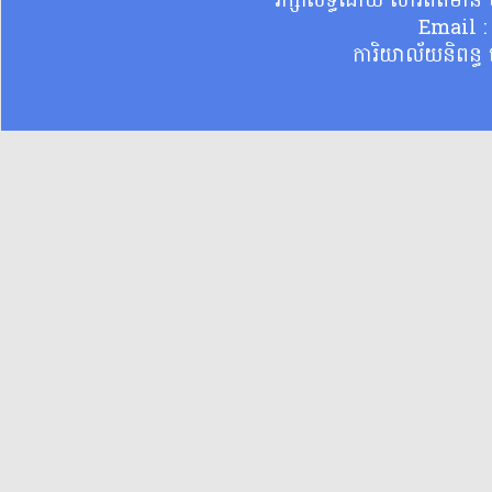
រក្សាសិទ្ធិដោយ សារព័ត៌មា
Email 
ការិយាល័យនិពន្ធ