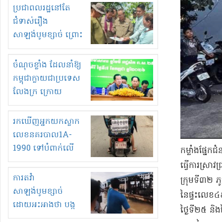
មួយចំនួនទៀត
ប្រជាពលរដ្ឋនៅតែ
កំពង់តែគុបគិតគ្នា
ជំទាស់រឿង
ធ្វើសកម្មភាពរកស៊ីនិង
សាឡង់បូមខ្សាច់ ព្រោះ
ស្តុកទំនិញគេចពន្ធ?
ខ្លាចបាក់ច្រាំងទៀត!
ចំណុចខ្លាំង ដែលនាំឱ្យ
កម្ពុជាក្លាយជាប្រទេស
លែងក្រ ក្រោយ
ឆ្នាំ២០៣០
រកឃើញអ្នកយកស្លាក
លេខនគរបាល1A-
1990 ទៅបំពាក់លើ
កម្លាំង​ផ្នែ
ម៉ូតូរបស់ខ្លួន ដាកផ្លាក
ធ្វើការ​ស្រាវ
រត់ឌុបហើយ
ការតវ៉ា
ក្រុមទី​៣២ ភ
សាឡង់បូមខ្សាច់
នៃ​ផ្ទះ​លេខ​
ដោយអះអាងថា បង្ក
ថ្ងៃទី​២៥ និង
បាក់ច្រាំងទន្លេ និង