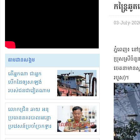
កន្ត្រៃ​ឆូត
03-July-2026 
​ភ្នំពេញ​៖ នៅ​
ប្រុស​ស្រី​ចំ
តាមដានសង្គម
ចេតនា​មាន​ស្ថ
តើអ្នកណា ជាអ្នក
របួស​)​។
បើកដៃឲ្យសាឡង់
របស់ជនជាវៀតណាម
ចូល មកខុស
ច្បាប់លួចបូមខ្សាច់នៅ
លោកជ្រិន ឆាយ អនុ
ក្នុងប្រទេសកម្ពុជា
ប្រធាននគរបាលអន្តោ
ប្រវេសន៍ប្រចាំច្រកទ្វារ
ព្រំដែនភ្នំឌិន និងឈ្មួញ