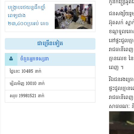
កូន​កន្ត្រៃ​ឆូ
រំខានទាំងយប់ទាំងថ្ងៃ
បង្ក្រាបរថយន្តដឹកថ្នាំ
​ជនសង្ស័យ​រួ
ពេទ្យជាង
អ៊ុតសក់ ស្នាក
២៣,៤០០ប្រអប់ គេច
ពន្ធនិងអត់ច្បាប់នាំ
ខណ្ឌទួលគោក រា
ចូល!?
នៅ​ផ្ទះជួល​គ
ជាច្រើនទៀត
រាជធានី​ពេញ ។
គ្មាន​លេខ នៃ
ចំនួនអ្នកទស្សនា
ពេញ ។​
ថ្ងៃនេះ​ 10485 នាក់
​រីឯ​ជនរងគ្រោ
ម្សិលមិញ 10010 នាក់
ផ្ទះជួល​គ្មា
សរុប 19981521 នាក់
រាជធានី​ពេញ 
សាធារណៈ និង​