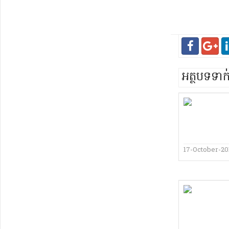
អត្ថបទទា
17-October-20