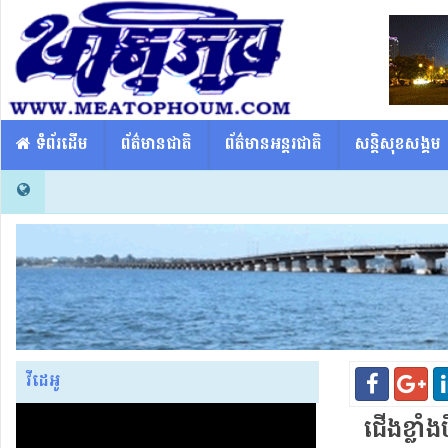
​​ ទំព័រដើម
ព័ត៌មានជាតិ
ព័ត៌មានអន្តរជាតិ
សន្តិសុខសង្គម
វីដេអូ
ជើង​ខ្លាំង