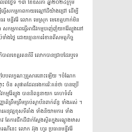
លពី​ថ្ងៃទី ១៣ ខែឧសភា ឆ្នាំ​២០២៤​ក្រុម​
បី​ធ្វើ​សកម្មភាព​កាយ​រណ្តៅ​ដី​យ៉ាងជ្រៅ ដើម្បី​
ធរ មន្ទីរ​រ៉ែ លោក មេស្រុក មេ​ខេត្ត​ហាក់​មិន​
ភាព​ធ្វើ​អាជីវកម្ម​បាញ់​ញ៉​យក​រ៉ែ​ត្បូង​នៅ​
ទាំង​ថ្ងៃ ដោយ​គ្មាន​ការរំខាន​ពី​សមត្ថកិច្ច
ាលខេត្ត​រតនគិរី លោក​បាន​ជ្រាប​ដែរឬទេ​
វកម្ម​បែប​លក្ខណៈ​គ្រួសារ​នោះឡើយ ។​ចំណែក​
ះ ចិន សុផាត​ដែល​រង​ការ​រិៈ​គន់​ថា បាន​ប្រើ​
ីវកម្ម​រ៉ែ​ត្បូង បាន​និពន្ធ​នាយក គេហទំព័រ
តិ​ត្រឹម​ត្រឹម​គ្រប់​ស្ថាប័ន​ពាក់ព័ន្ធ ទាំងអស់ ។
​ការអនុវត្ត​ខុស​ទីតាំង ទាំង​និយាម​ការ ទាំង​
កែវ តែ​ការ​ជីកដី​ជាក់ស្តែង​ស្ថិតក្នុង​អណ្តូង​មាស
​ករណីនេះ លោក អ៊ុង ហួរ ប្រធាន​មន្ទីរ​រ៉ែ​