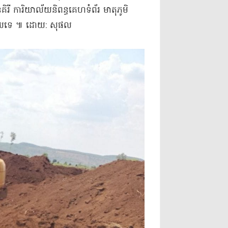
ី ការិយាល័យ​និពន្ធ​គេហទំព័រ មាតុភូមិ
នៅឡើយ​ទេ ៕ ដោយ​: សុផល