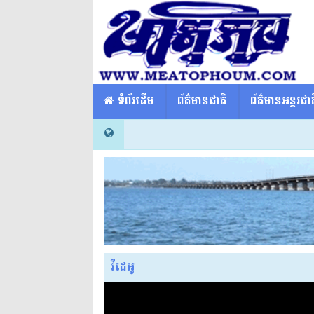
​​ ទំព័រដើម
ព័ត៌មានជាតិ
ព័ត៌មានអន្តរជាត
វីដេអូ