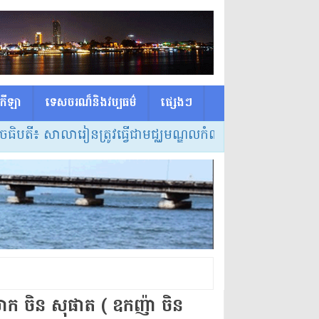
កីឡា
ទេសចរណ៏និងវប្បធម៌
ផ្សេង​ៗ
ាលារៀនត្រូវធ្វើជាមជ្ឈមណ្ឌលកំណត់វិធីសាស្ត្របង្រៀន និងលក្
របស់លោក ចិន សុផាត ( ឧកញ៉ា ចិន