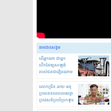
តាមដានសង្គម
តើអ្នកណា ជាអ្នក
បើកដៃឲ្យសាឡង់
របស់ជនជាវៀតណាម
ចូល មកខុស
ច្បាប់លួចបូមខ្សាច់នៅ
លោកជ្រិន ឆាយ អនុ
ក្នុងប្រទេសកម្ពុជា
ប្រធាននគរបាលអន្តោ
ប្រវេសន៍ប្រចាំច្រកទ្វារ
ព្រំដែនភ្នំឌិន និងឈ្មួញ