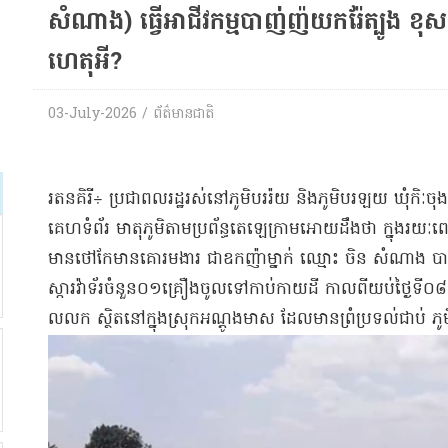
សំណាង​) ធ្វើ​អាជីវ​កម្មបាញ់​ញ៉​យក​រ៉ែ​ត្បូង ខុស​ទី
ហេតុអី?
03-July-2026 / ព័ត៌មានជាតិ
​រតនគិរី​÷ ប្រជាពលរដ្ឋ​រស់នៅ​ភូមិបរ​រ៉​យ និង​ភូមិបរ​ឡយ ឃុំ​កិៈ​
គេហទំព័រ មាតុភូមិ​តាម​ប្រព័ន្ធ​តេ​ឡេ​ក្រាម​អោយដឹងថា ក្នុង​រយៈពេល
មាន​ថៅកែ​មាន​គោរមងារ ជា​ឧកញ៉ា​ម្នាក់ ឈ្មោះ ចិន សំណាង បាន​បញ
ស្ការ​វ៉ា​ទ័​រ​ចំនួន​០១​គ្រឿង​ចូលទៅ​កាប់​កាយ​ដី កាលពី​យប់​ថ្ងៃទី​
លលក ស្ថិតនៅ​ក្នុងស្រុក​អណ្តូង​មាស ដែលមាន​ព្រំប្រទល់​ជាប់ ភូមិប