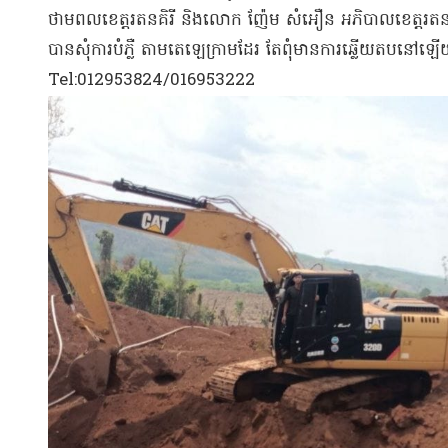
ថាមពល​ខេត្តរតនគិរី និង​លោក ញ៉ែម សំអឿន អភិបាលខេត្ត​រតនគិរ
បាន​សុំ​ការបំភ្លឺ តាម​តេ​ឡេ​ក្រាម​ដែរ តែ​ពុំមាន​ការឆ្លើយតប​
Tel:012953824/016953222