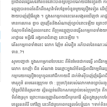
​ប្រជាពលរដ្ឋ​រស់នៅ​តំបន់​នោះបាន​ខ្សឹបប្រាប់​អោយដឹងទៀតថា កា
ឈ្មួញ​បាន​ចល័ត​ដឹក​អ៊ិ​ច​ស្កា​វ៉ា​ទ័​រ​បន្ថែមចំនួន​មួយគ្រឿង​ទៀត ដើម្
ងាយ​បាញ់​ញ៉​រ៉ែ​ត្បូង ។ ក្នុង​សកម្មភាព​នេះ​គេ​សង្កេតឃើញថា អា​ជ្ញ​
មានការ​កោត ខ្លាច ញញើត​និង​សំណាញ់​ច្បាប់​នោះឡើយ ព្រោះថា សកម្ម
ចំណុច​ទីតាំង​ភ្នំ​លលក​នោះ គឺ​ក្រុម​ឈ្មួញ​បានធ្វើ​សកម្មភាព​ទាំងយប់​
អាជ្ញាធរ មន្ទីរ​រ៉ែ អង្គភាព​ជំនាញ នោះឡើយ ។
​តើ​សកម្មភាព​ទាំងនេះ លោក ញ៉ែម សំអឿន អភិបាល​នៃ​គណៈ​អភិប
ទាន​..?​។​
​សូម​បញ្ជា​ថា ក្នុង​សកម្មភាព​បែបនេះ គឺ​មិនមែនជា​ការធ្វើ អាជី
លោក ឧកញ៉ា ជិន សំណាង ឯ​ឈ្មោះ​ក្នុង​លិខិត​ធ្វើ​អាជីវកម្ម​គឺ​ឈ្មោ
កម្មករ​យក​គ្រឿងចក្រ​ចូលទៅ​ជីក​កាយ​ដី ដាក់​ម៉ា​ស៊ី​បាញ់​ញ៉​ធ្វើ​អាជ
មាតុភូមិ តាម​តេ​ឡេ​ក្រាម ថា : ក្រុមហ៊ុន​របស់លោក​មា​ន​ច្បាប់​អនុញ្ញា
ប៉ុន្តែ​បើ​ពិនិត្យ​អោយ ល្អិតល្អន់​លើ​ឯកសារ​ច្បាប់​របស់​ក្រុមហ៊ុន គឺ
ទីតាំង​ស្រុក ព្រោះ​ការអនុញ្ញាតិ​អោយ​ជីក​រុករក​រ៉ែ ស្ថិតក្នុង​ស្រុក​ប​
ខេត្តរតនគិរី ទៅវិញ នេះ​គឺជា​រូបភាព​កន្ទេល​ធំ​បន្លំ​ដេក ។​ទាក់ទិន