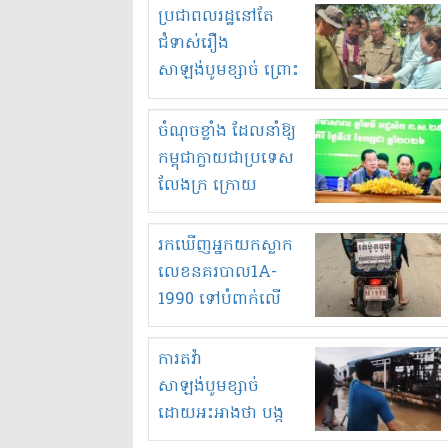
មួយចំនួនទៀត
ប្រជាពលរដ្ឋនៅតែ
កំពង់តែគុបគិតគ្នា
ជំទាស់រឿង
ធ្វើសកម្មភាពរកស៊ីនិង
សាឡង់បូមខ្សាច់ ព្រោះ
ស្តុកទំនិញគេចពន្ធ?
ខ្លាចបាក់ច្រាំងទៀត!
ចំណុចខ្លាំង ដែលនាំឱ្យ
កម្ពុជាក្លាយជាប្រទេស
លែងក្រ ក្រោយ
ឆ្នាំ២០៣០
រកឃើញអ្នកយកស្លាក
លេខនគរបាល1A-
1990 ទៅបំពាក់លើ
ម៉ូតូរបស់ខ្លួន ដាកផ្លាក
រត់ឌុបហើយ
ការតវ៉ា
សាឡង់បូមខ្សាច់
ដោយអះអាងថា បង្ក
បាក់ច្រាំងទន្លេ និង