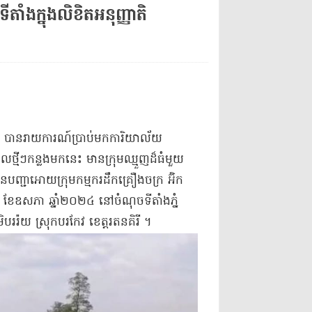
តាំង​ក្នុង​លិខិត​អនុញ្ញាតិ​
ចុង បាន​រាយការណ៍​ប្រាប់​មក​ការិយាល័យ​
​ថ្មីៗ​កន្លងមកនេះ មាន​ក្រុម​ឈ្មួញ​ដ៏​ធំ​មួយ
្ជា​អោយ​ក្រុមកម្មករ​ដឹក​គ្រឿងចក្រ អ៊ិ​ក​
០៨ ខែឧសភា ឆ្នាំ​២០២៤ នៅ​ចំណុច​ទីតាំង​ភ្នំ​
រ​រ៉​យ ស្រុក​បរ​កែវ ខេត្តរតនគិរី ។