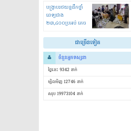
រំខានទាំងយប់ទាំងថ្ងៃ
បង្ក្រាបរថយន្តដឹកថ្នាំ
ពេទ្យជាង
២៣,៤០០ប្រអប់ គេច
ពន្ធនិងអត់ច្បាប់នាំ
ចូល!?
ជាច្រើនទៀត
ចំនួនអ្នកទស្សនា
ថ្ងៃនេះ​ 9342 នាក់
ម្សិលមិញ 12746 នាក់
សរុប 19973104 នាក់