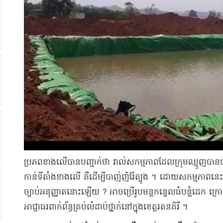
​ប្រភព​ខាងលើ​បាន​បញ្ជាក់ថា រាល់​សកម្មភាព​ដែល​ក្រុម​ឈ្មួញ​បាន​ចល័ត​
កាន់​ទីតាំង​ខាងលើ គឺ​ដើម្បី​បាញ់​ញ៉​រ៉ែ​ត្បូង ។ ដោយ​សកម្មភាព​នេះ ត្
ច្បាប់​អនុញ្ញាត​នោះឡើយ ? អាច​ប្រើ​រូបមន្ត​កន្ទេល​ធំ​បន្លំ​ដេក ក្រោម​
អាជ្ញាធរ​ពាក់ព័ន្ធ​គ្រប់លំដាប់​ថ្នាក់​នៅក្នុង​ខេត្តរតនគិរី ។​