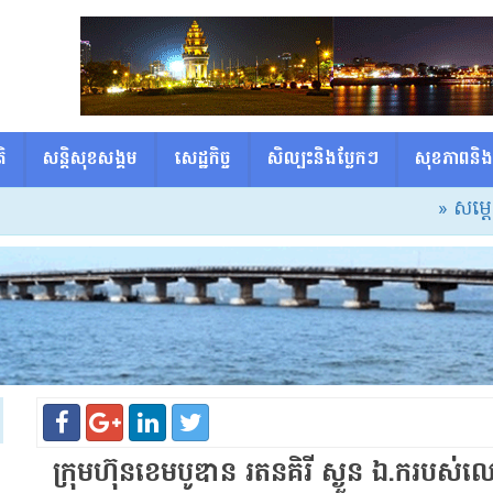
ិ
សន្តិសុខសង្គម
សេដ្ឋកិច្ច
សិល្បះនិងប្លែកៗ
សុខភាពនិង
» សម្ដេចធិបតី៖ ស
ក្រុមហ៊ុន​ខេ​ម​បូ​ឌា​ន រតនគិរី ស្ងួន ឯ​.​ក​