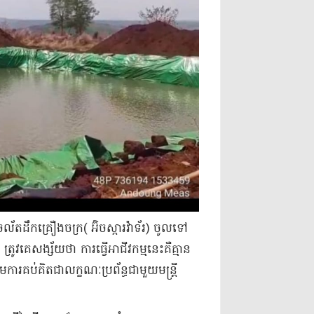
ដឹក​គ្រឿងចក្រ​( អ៊ិ​ច​ស្ការ​វ៉ា​ទ័​រ​) ចូលទៅ​
រូវគេ​សង្ស័យថា ការធ្វើ​អាជីវ​កម្មនេះ​គឺ​គ្មាន​
ការ​គប់គិត​ជា​លក្ខណៈ​ប្រព័ន្ធ​ជាមួយ​មន្ត្រី​