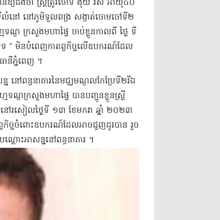
យដឹងថា ស្ត្រី​ត្រូវ​ចោទ ងុ​យ រស់ អាយុ​៤០​
ន​ទីលំនៅ នៅ​ភូមិ​ទួល​ពង្រ សង្កាត់​ចោមចៅ​ទី​២
្មទណ្ឌ ក្រសួងមហាផ្ទៃ ចាប់ខ្លួន​កាលពី ថ្ងៃ ទី
 ” មិន​បំពេញ​កាតព្វកិច្ច​លើ​ឧបករណ៍​ដែល​
ធានី​ភ្នំពេញ ។​
ន្ន នៅ​ពន្ធនាគារ​នៃ​មជ្ឈមណ្ឌល​កែប្រែ​ទី​២​រីឯ​
្មទណ្ឌ​ក្រសួងមហាផ្ទៃ បាន​បញ្ជូន​ខ្លួន​ស្ត្រី​
ពេញ​នៅ​រសៀល​ថ្ងៃទី ១៣ ខែមករា ឆ្នាំ ២០២៣
្វកិច្ច​ចំពោះ​ឧបករណ៍​ដែល​អាច​ជួញដូរ​បាន រួច​
ជា​បណ្ដោះអាសន្ន​នៅ​ពន្ធនាគារ ។​