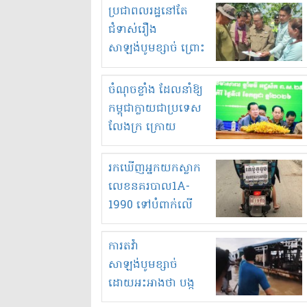
មួយចំនួនទៀត
ប្រជាពលរដ្ឋនៅតែ
កំពង់តែគុបគិតគ្នា
ជំទាស់រឿង
ធ្វើសកម្មភាពរកស៊ីនិង
សាឡង់បូមខ្សាច់ ព្រោះ
ស្តុកទំនិញគេចពន្ធ?
ខ្លាចបាក់ច្រាំងទៀត!
ចំណុចខ្លាំង ដែលនាំឱ្យ
កម្ពុជាក្លាយជាប្រទេស
លែងក្រ ក្រោយ
ឆ្នាំ២០៣០
រកឃើញអ្នកយកស្លាក
លេខនគរបាល1A-
1990 ទៅបំពាក់លើ
ម៉ូតូរបស់ខ្លួន ដាកផ្លាក
រត់ឌុបហើយ
ការតវ៉ា
សាឡង់បូមខ្សាច់
ដោយអះអាងថា បង្ក
បាក់ច្រាំងទន្លេ និង