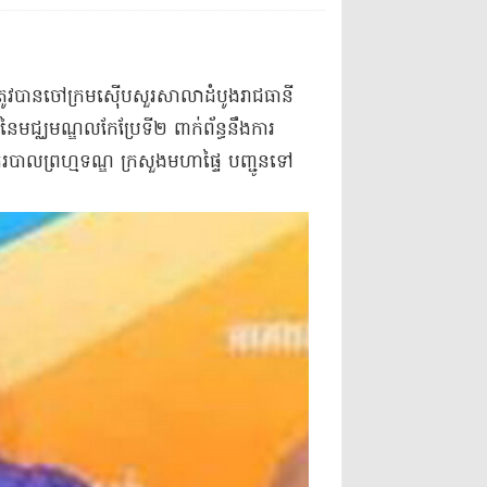
ត្រូវបាន​ចៅក្រម​ស៊ើបសួរ​សាលាដំបូង​រាជធានី​
រ​នៃ​មជ្ឈមណ្ឌល​កែប្រែ​ទី​២ ពាក់ព័ន្ធ​នឹង​ការ
ង​នគរបាល​ព្រហ្មទណ្ឌ ក្រសួងមហាផ្ទៃ បញ្ជូន​ទៅ