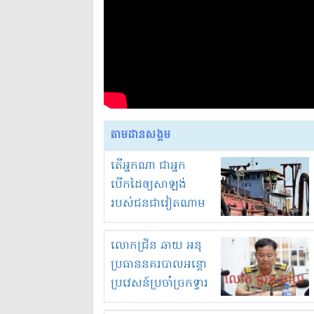
តាមដានសង្គម
តើអ្នកណា ជាអ្នក
បើកដៃឲ្យសាឡង់
របស់ជនជាវៀតណាម
ចូល មកខុស
ច្បាប់លួចបូមខ្សាច់នៅ
លោកជ្រិន ឆាយ អនុ
ក្នុងប្រទេសកម្ពុជា
ប្រធាននគរបាលអន្តោ
ប្រវេសន៍ប្រចាំច្រកទ្វារ
ព្រំដែនភ្នំឌិន និងឈ្មួញ