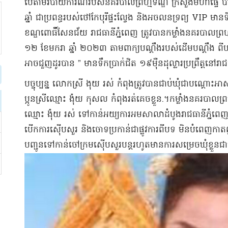
​បើតាម​របាយការណ៍រ​បស់​នគរបាល​ព្រហ្មទណ្ឌ ក្រសួងមហាផ្ទៃ បានឱ្
ឆ្នាំ ជា​ប្រពន្ធ​របស់​ថៅកែ​បុរី​ផ្ទះល្វែង និង​អចលនទ្រព្យ VIP មា
ខណ្ឌ​ពោធិ៍​សែន​ជ័យ រាជធានី​ភ្នំពេញ ត្រូវបាន​កម្លាំង​នគរបាល​ព្រហ
១២ ខែមករា ឆ្នាំ ២០២៣ តាម​ពាក្យបណ្តឹង​របស់​ដើមបណ្ដឹង ពីបទ
អាច​ជួញដូរ​បាន ” មាន​ទឹកប្រាក់​ជិត ១៩​ម៉ឺន​ដុល្លារ​ប្រព្រឹត្ត​នៅ​រាជ
​បច្ចុប្បន្ន លោកស្រី ងុ​យ រស់ កំពុង​ត្រូវបាន​ជាប់ឃុំ​ជា​បណ្ដោះអាស
ប្អូនស្រី​ឈ្មោះ ង៉ុ​យ កុសល កំពុង​រត់គេចខ្លួន​.​។​​កម្លាំង​នគរបាល​ព្រហ
ឈ្មោះ ង៉ុ​យ រស់ ទៅកាន់​អយ្យការ​អម​សាលាដំបូង​រាជធានី​ភ្នំ
បើក​ការ​ស៊ើបសួរ និង​ចោទប្រកាន់​ជា​ផ្លូវការ​ពីបទ មិន​បំពេញ​កាតព
បញ្ជូន​ទៅកាន់​ចៅក្រម​ស៊ើបសួរ​បន្ត​រហូត​មានការ​សម្រេច​ឃុំខ្លួន​