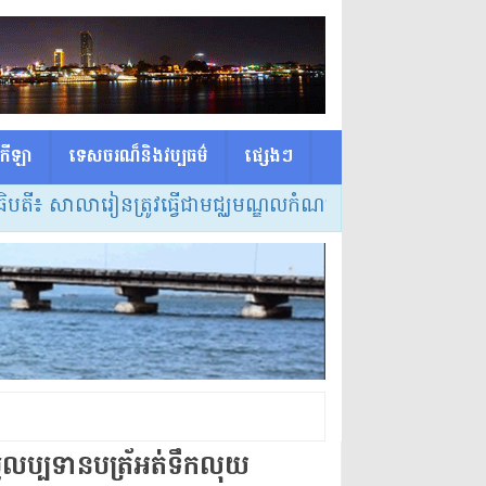
កីឡា
ទេសចរណ៏និងវប្បធម៌
ផ្សេង​ៗ
នត្រូវធ្វើជាមជ្ឈមណ្ឌលកំណត់វិធីសាស្ត្របង្រៀន និងលក្ខខណ្ឌ
ញមូលប្បទានបត្រ័អត់ទឹកលុយ