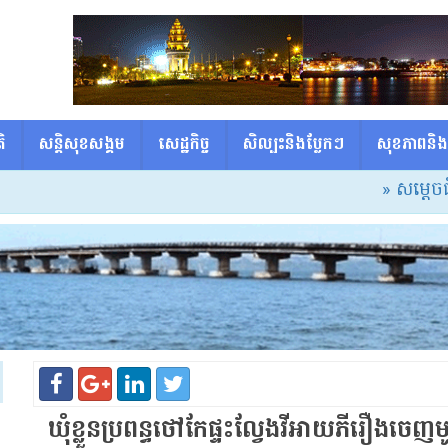
ិ
សន្តិសុខសង្គម
សេដ្ឋកិច្ច
សិល្បះនិងប្លែកៗ
សុខភាពនិង
» សម្ដេចធិបតី៖ សាលារៀ
ឃុំខ្លួនប្រពន្ធថៅកែផ្ទះល្វែងវីអាយភីរឿងចេ