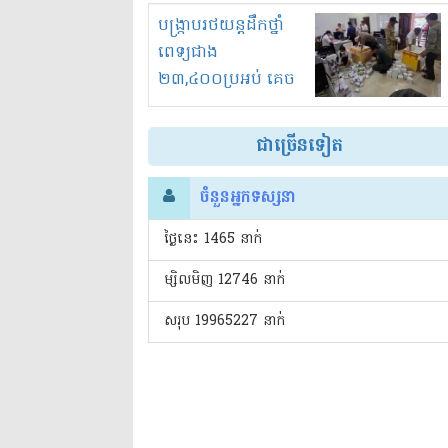
រំខានទាំងយប់ទាំងថ្ងៃ
បង្ក្រាបរថយន្តដឹកថ្នាំ
ពេទ្យជាង
២៣,៤០០ប្រអប់ គេច
ពន្ធនិងអត់ច្បាប់នាំ
ចូល!?
ជាច្រើនទៀត
ចំនួនអ្នកទស្សនា
ថ្ងៃនេះ​ 1465 នាក់
ម្សិលមិញ 12746 នាក់
សរុប 19965227 នាក់