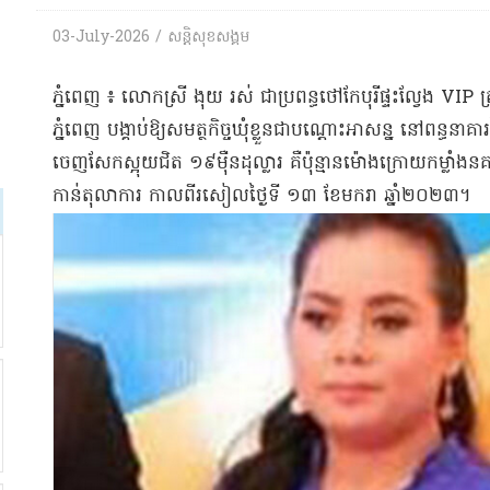
03-July-2026 / សន្តិសុខសង្គម
ភ្នំពេញ ៖ លោកស្រី ងុ​យ រស់ ជា​ប្រពន្ធ​ថៅកែ​បុរី​ផ្ទះល្វែង VIP 
ភ្នំពេញ បង្គាប់​ឱ្យ​សមត្ថកិច្ច​ឃុំខ្លួន​ជា​បណ្ដោះអាសន្ន នៅ​ពន្ធនាគា
ចេញ​សែក​ស្អុយ​ជិត ១៩​ម៉ឺន​ដុល្លារ គឺ​ប៉ុន្មាន​ម៉ោង​ក្រោយ​កម្លាំ
កាន់​តុលាការ កាលពី​រសៀល​ថ្ងៃទី ១៣ ខែមករា ឆ្នាំ​២០២៣​។​