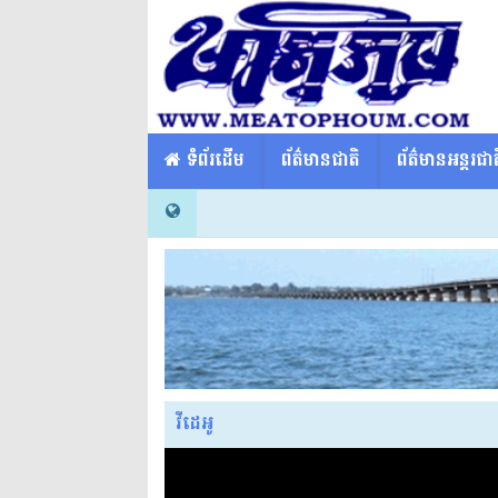
​​ ទំព័រដើម
ព័ត៌មានជាតិ
ព័ត៌មានអន្តរជាត
វីដេអូ