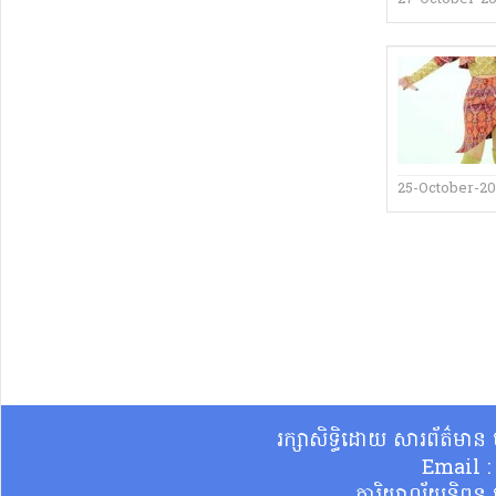
25-October-20
រក្សាសិទ្ធិដោយ សារព័ត៌មា
Email 