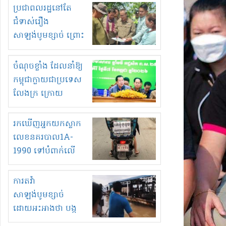
មួយចំនួនទៀត
ប្រជាពលរដ្ឋនៅតែ
កំពង់តែគុបគិតគ្នា
ជំទាស់រឿង
ធ្វើសកម្មភាពរកស៊ីនិង
សាឡង់បូមខ្សាច់ ព្រោះ
ស្តុកទំនិញគេចពន្ធ?
ខ្លាចបាក់ច្រាំងទៀត!
ចំណុចខ្លាំង ដែលនាំឱ្យ
កម្ពុជាក្លាយជាប្រទេស
លែងក្រ ក្រោយ
ឆ្នាំ២០៣០
រកឃើញអ្នកយកស្លាក
លេខនគរបាល1A-
1990 ទៅបំពាក់លើ
ម៉ូតូរបស់ខ្លួន ដាកផ្លាក
រត់ឌុបហើយ
ការតវ៉ា
សាឡង់បូមខ្សាច់
ដោយអះអាងថា បង្ក
បាក់ច្រាំងទន្លេ និង