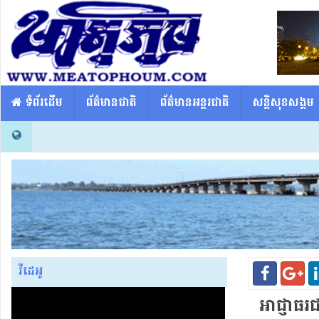
​​ ទំព័រដើម
ព័ត៌មានជាតិ
ព័ត៌មានអន្តរជាតិ
សន្តិសុខសង្គម
វីដេអូ
អាជ្ញាធរ​ជ