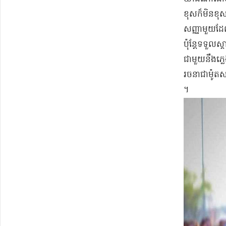
ខុស​ក៏​មិន​ខុ
សញ្ញា​មួយ​ដែ
ប៉ុន្តែ​ទទួ
ជាមួយនឹង​ភ្លេ
រចនា​ជា​ម៉ូត
។​