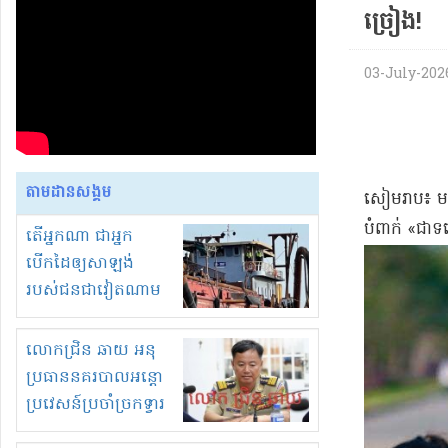
ច្រៀង​!
03-July-2026
តាមដានសង្គម
​សៀមរាប​៖ មន្ត
បំពាក់ «​ជា​ទង
តើអ្នកណា ជាអ្នក
បើកដៃឲ្យសាឡង់
របស់ជនជាវៀតណាម
ចូល មកខុស
ច្បាប់លួចបូមខ្សាច់នៅ
លោកជ្រិន ឆាយ អនុ
ក្នុងប្រទេសកម្ពុជា
ប្រធាននគរបាលអន្តោ
ប្រវេសន៍ប្រចាំច្រកទ្វារ
ព្រំដែនភ្នំឌិន និងឈ្មួញ