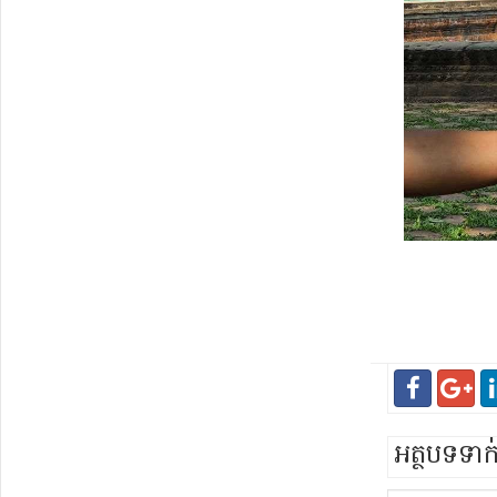
អត្ថបទទា