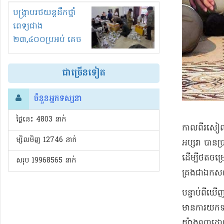
រំខានទាំងយប់ទាំងថ្ងៃ
បង្ក្រាបរថយន្តដឹកថ្នាំ
ពេទ្យជាង
២៣,៤០០ប្រអប់ គេច
ពន្ធនិងអត់ច្បាប់នាំ
ចូល!?
ជាច្រើនទៀត
ចំនួនអ្នកទស្សនា
ថ្ងៃនេះ​ 4803 នាក់
​កាលពី​រសៀល​
ម្សិលមិញ 12746 នាក់
អប្សរា បាន​ប្
ដើម្បី​ថត​ចម្
សរុប 19968565 នាក់
គ្រង​ជា​ឯកស
​បន្ទាប់ពី​ឃើ
មាន​ការយក​ទង
យ៉ាងណា​ដោយសារ