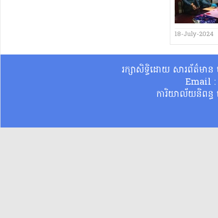
18-July-2024
រក្សាសិទ្ធិដោយ សារព័ត៌មា
Email 
ការិយាល័យនិពន្ធ