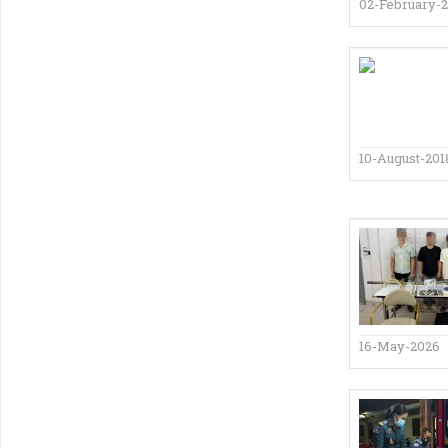
02-February-
10-August-201
16-May-2026