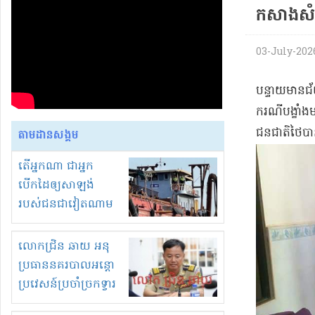
កសាង​សំ
03-July-2026 
​បន្ទាយមានជ័យ
ករណី​បង្ខាំង​
ជនជាតិ​ថៃ​បា
តាមដានសង្គម
តើអ្នកណា ជាអ្នក
បើកដៃឲ្យសាឡង់
របស់ជនជាវៀតណាម
ចូល មកខុស
ច្បាប់លួចបូមខ្សាច់នៅ
លោកជ្រិន ឆាយ អនុ
ក្នុងប្រទេសកម្ពុជា
ប្រធាននគរបាលអន្តោ
ប្រវេសន៍ប្រចាំច្រកទ្វារ
ព្រំដែនភ្នំឌិន និងឈ្មួញ