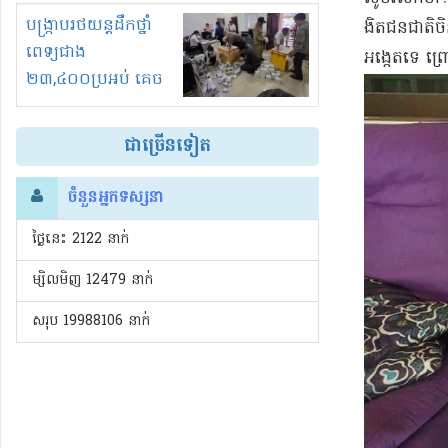
រំខានទាំងយប់ទាំងថ្ងៃ
បង្ក្រាបរថយន្តដឹកថ្នាំ
ងិ​ត​ជន​ជាតិច
ពេទ្យជាង
អង្កេត​ទេ ព្រ
២៣,៤០០ប្រអប់ គេច
ពន្ធនិងអត់ច្បាប់នាំ
ចូល!?
ជាច្រើនទៀត
ចំនួនអ្នកទស្សនា
ថ្ងៃនេះ​ 2122 នាក់
ម្សិលមិញ 12479 នាក់
សរុប 19988106 នាក់