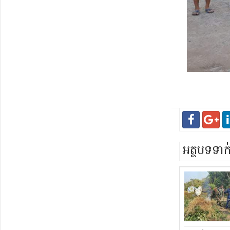
អត្ថបទទា