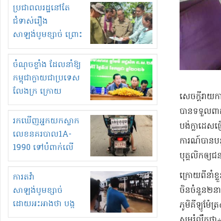
មួយចំនួនទៀត
ប្រជាពលរដ្ឋនៅតែ
កំពង់តែគុបគិតគ្នា
ជំទាស់រឿង
ធ្វើសកម្មភាពរកស៊ីនិង
សាឡង់បូមខ្សាច់ ព្រោះ
ស្តុកទំនិញគេចពន្ធ?
ខ្លាចបាក់ច្រាំងទៀត!
ចំណុចខ្លាំង ដែលនាំឱ្យ
កម្ពុជាក្លាយជាប្រទេស
លែងក្រ ក្រោយ
​សេចក្តីរាយក
ឆ្នាំ២០៣០
បានទទួល​ពាក្យ
រកឃើញអ្នកយកស្លាក
បង់​ក្លា​ដេ​ស​
លេខនគរបាល1A-
ការណ៍​បាន​បន្
1990 ទៅបំពាក់លើ
បុគ្គលិក​ឲ្យ
ម៉ូតូរបស់ខ្លួន ដាកផ្លាក
រត់ឌុបហើយ
​ក្រោយពី​នាំខ
ការតវ៉ា
ចិន​ចំនួន​២​នា
សាឡង់បូមខ្សាច់
ដោយអះអាងថា បង្ក
ភូមិ​គីឡូម៉ែ
បាក់ច្រាំងទន្លេ និង
​សូម​រំលឹកថា​