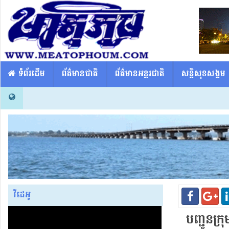
​​ ទំព័រដើម
ព័ត៌មានជាតិ
ព័ត៌មានអន្តរជាតិ
សន្តិសុខសង្គម
វីដេអូ
បញ្ជូន​ក្