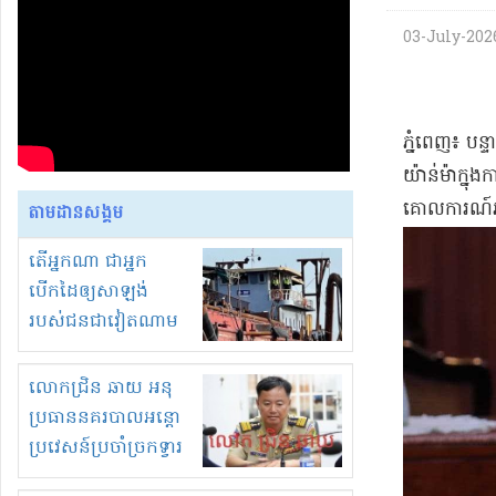
03-July-2026
​ភ្នំពេញ​៖ បន
យ៉ាន់​ម៉ា​ក្ន
គោលការណ៍​អ
តាមដានសង្គម
តើអ្នកណា ជាអ្នក
បើកដៃឲ្យសាឡង់
របស់ជនជាវៀតណាម
ចូល មកខុស
ច្បាប់លួចបូមខ្សាច់នៅ
លោកជ្រិន ឆាយ អនុ
ក្នុងប្រទេសកម្ពុជា
ប្រធាននគរបាលអន្តោ
ប្រវេសន៍ប្រចាំច្រកទ្វារ
ព្រំដែនភ្នំឌិន និងឈ្មួញ