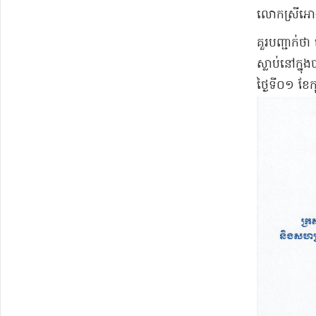
លោកស្រី​អោ​ង 
​គួរ​បញ្ជាក់
ស្លាប់​នៅក្នុ
ថ្ងៃទី​០១ ខែក