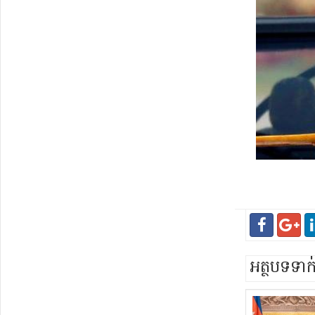
អត្ថបទទា