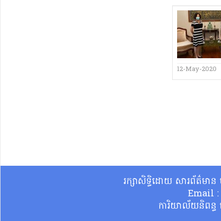
12-May-2020
រក្សាសិទ្ធិដោយ សារព័ត៌មា
Email 
ការិយាល័យនិពន្ធ