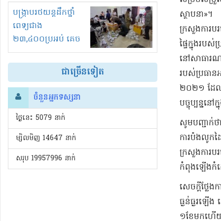
រំខានទាំងយប់ទាំងថ្ងៃ
បង្ក្រាបរថយន្តដឹកថ្នាំ
ស្ថាបនា​»​។​
ពេទ្យជាង
​ក្រសួង​ការ​ប
២៣,៤០០ប្រអប់ គេច
ផ្ទៃក្នុង​របស់
ពន្ធនិងអត់ច្បាប់នាំ
នៅ​សាធារណរដ្
ចូល!?
ជាច្រើនទៀត
រប​ស់​ប្រធាន​អ
២០២១ ដែល​ត្រូ
ចំនួនអ្នកទស្សនា
បច្ចុប្បន្ន​នៅក្
ថ្ងៃនេះ​ 5079 នាក់
សូមបញ្ជាក់ថាក
ការប៉ង​លូកដៃ​
ម្សិលមិញ 14647 នាក់
ក្រសួង​ការបរទ
សរុប 19957996 នាក់
កំពុង​ឡើង​កំ
​សេចក្តីថ្លែងក
ធ្ងន់ធ្ងរ​ឡើង
១​ខែ​មកហើយ បន