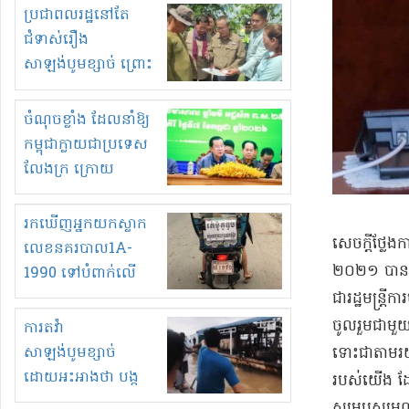
មួយចំនួនទៀត
ប្រជាពលរដ្ឋនៅតែ
កំពង់តែគុបគិតគ្នា
ជំទាស់រឿង
ធ្វើសកម្មភាពរកស៊ីនិង
សាឡង់បូមខ្សាច់ ព្រោះ
ស្តុកទំនិញគេចពន្ធ?
ខ្លាចបាក់ច្រាំងទៀត!
ចំណុចខ្លាំង ដែលនាំឱ្យ
កម្ពុជាក្លាយជាប្រទេស
លែងក្រ ក្រោយ
ឆ្នាំ២០៣០
រកឃើញអ្នកយកស្លាក
សេចក្តីថ្លែងក
លេខនគរបាល1A-
២០២១ បានបញ្ជ
1990 ទៅបំពាក់លើ
ម៉ូតូរបស់ខ្លួន ដាកផ្លាក
ជា​រដ្ឋមន្ត្រីក
រត់ឌុបហើយ
ចូលរួម​ជាមួយ​
ការតវ៉ា
សាឡង់បូមខ្សាច់
ទោះជា​តាមរយ
ដោយអះអាងថា បង្ក
របស់​យើង ដែល​
បាក់ច្រាំងទន្លេ និង
សម្របសម្រួល​