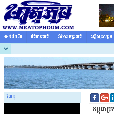
​​ ទំព័រដើម
ព័ត៌មានជាតិ
ព័ត៌មានអន្តរជាតិ
សន្តិសុខសង្គម
វីដេអូ
កម្ពុជា​ប