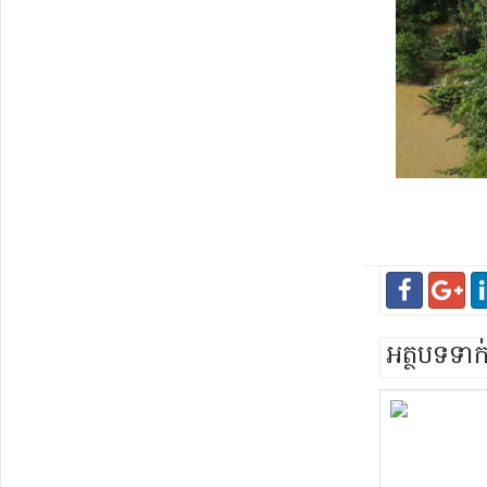
អត្ថបទទា