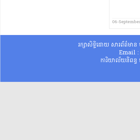
06-September
រក្សាសិទ្ធិដោយ សារព័ត៌មា
Email 
ការិយាល័យនិពន្ធ