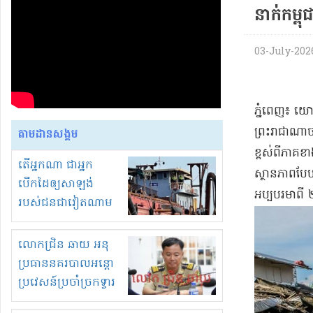
នាក់​កម្ពុ​
03-July-2026 
​ភ្នំពេញ​៖ យ
ព្រះរាជាណាចក្
តាមដានសង្គម
ខ្ពស់​ពី​ភាគ
តើអ្នកណា ជាអ្នក
​ស្ថានភាព​បែប
បើកដៃឲ្យសាឡង់
អប្បបរមា​ពី 
របស់ជនជាវៀតណាម
ចូល មកខុស
ច្បាប់លួចបូមខ្សាច់នៅ
លោកជ្រិន ឆាយ អនុ
ក្នុងប្រទេសកម្ពុជា
ប្រធាននគរបាលអន្តោ
ប្រវេសន៍ប្រចាំច្រកទ្វារ
ព្រំដែនភ្នំឌិន និងឈ្មួញ