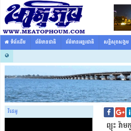
​​ ទំព័រដើម
ព័ត៌មានជាតិ
ព័ត៌មានអន្តរជាតិ
សន្តិសុខសង្គម
វីដេអូ
ព្យុះ វ៉ា