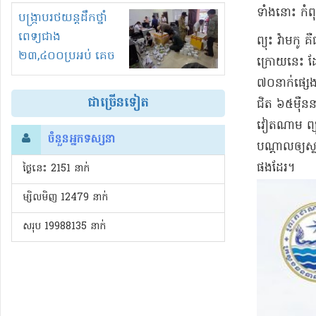
ទាំងនោះ កំពុ
រំខានទាំងយប់ទាំងថ្ងៃ
បង្ក្រាបរថយន្តដឹកថ្នាំ
ពេទ្យជាង
​ព្យុះ វ៉ា​ម​
២៣,៤០០ប្រអប់ គេច
ក្រោយ​នេះ ដែ
ពន្ធនិងអត់ច្បាប់នាំ
៧០​នាក់​ផ្សេ
ចូល!?
ជាច្រើនទៀត
ជិត ៦៥​ម៉ឺន​
វៀតណាម ព្យុះ​ទ
ចំនួនអ្នកទស្សនា
បណ្តាល​ឲ្យ​ស
ផងដែរ​។
ថ្ងៃនេះ​ 2151 នាក់
ម្សិលមិញ 12479 នាក់
សរុប 19988135 នាក់