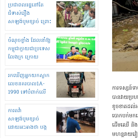
មួយចំនួនទៀត
ប្រជាពលរដ្ឋនៅតែ
កំពង់តែគុបគិតគ្នា
ជំទាស់រឿង
ធ្វើសកម្មភាពរកស៊ីនិង
សាឡង់បូមខ្សាច់ ព្រោះ
ស្តុកទំនិញគេចពន្ធ?
ខ្លាចបាក់ច្រាំងទៀត!
ចំណុចខ្លាំង ដែលនាំឱ្យ
កម្ពុជាក្លាយជាប្រទេស
លែងក្រ ក្រោយ
ឆ្នាំ២០៣០
រកឃើញអ្នកយកស្លាក
លេខនគរបាល1A-
​ការ​ទស្សន៍ទា
1990 ទៅបំពាក់លើ
បាន​វាយប្រហា
ម៉ូតូរបស់ខ្លួន ដាកផ្លាក
ខូចខាត​ដល់​អ
រត់ឌុបហើយ
ការតវ៉ា
បោកបក់​មកលើ​
សាឡង់បូមខ្សាច់
ដើមឈើ និង​ដំ
ដោយអះអាងថា បង្ក
មហន្តរាយ​វៀត
បាក់ច្រាំងទន្លេ និង