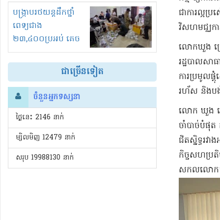
រំខានទាំងយប់ទាំងថ្ងៃ
បង្ក្រាបរថយន្តដឹកថ្នាំ
ជាការ​ល្អប្
ពេទ្យជាង
វិសហមជ្ឈកា
២៣,៤០០ប្រអប់ គេច
​លោក​ឃួ​ង ស
ពន្ធនិងអត់ច្បាប់នាំ
រដ្ឋបាល​សាធា
ចូល!?
ជាច្រើនទៀត
ការប្រមូលផ្ដ
រហ័ស និង​បង់
ចំនួនអ្នកទស្សនា
​លោក ឃួ​ង ស្
ថ្ងៃនេះ​ 2146 នាក់
ចាំបាច់​បំផុត 
ម្សិលមិញ 12479 នាក់
ជិតស្និទ្ធ​រវា
កិច្ចសហប្រតិប
សរុប 19988130 នាក់
សកលលោក​។