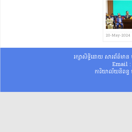
20-May-2024
រក្សាសិទ្ធិដោយ សារព័ត៌មា
Email 
ការិយាល័យនិពន្ធ