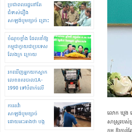
មួយចំនួនទៀត
ប្រជាពលរដ្ឋនៅតែ
កំពង់តែគុបគិតគ្នា
ជំទាស់រឿង
ធ្វើសកម្មភាពរកស៊ីនិង
សាឡង់បូមខ្សាច់ ព្រោះ
ស្តុកទំនិញគេចពន្ធ?
ខ្លាចបាក់ច្រាំងទៀត!
ចំណុចខ្លាំង ដែលនាំឱ្យ
កម្ពុជាក្លាយជាប្រទេស
លែងក្រ ក្រោយ
ឆ្នាំ២០៣០
រកឃើញអ្នកយកស្លាក
លេខនគរបាល1A-
1990 ទៅបំពាក់លើ
ម៉ូតូរបស់ខ្លួន ដាកផ្លាក
រត់ឌុបហើយ
ការតវ៉ា
​លោក ឃួ​ង ស្
សាឡង់បូមខ្សាច់
ដោយអះអាងថា បង្ក
សាស្ត្រ​របស់​
បាក់ច្រាំងទន្លេ និង
កម្ម ឱ្យ​កាន់ត