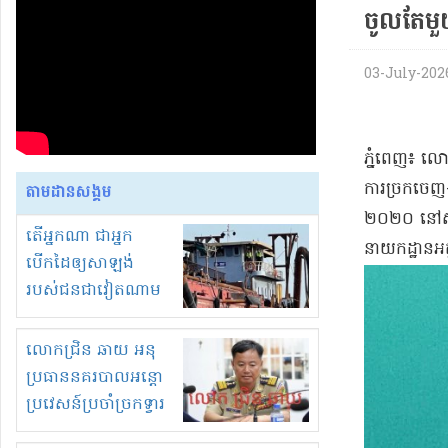
ចូល​តែមួ
03-July-2026
​ភ្នំពេញ​៖ លោ
ការ​ច្រកចេញ​-
តាមដានសង្គម
២០២០ នៅ​សាល
តើអ្នកណា ជាអ្នក
នាយកដ្ឋាន​អត
បើកដៃឲ្យសាឡង់
របស់ជនជាវៀតណាម
ចូល មកខុស
ច្បាប់លួចបូមខ្សាច់នៅ
លោកជ្រិន ឆាយ អនុ
ក្នុងប្រទេសកម្ពុជា
ប្រធាននគរបាលអន្តោ
ប្រវេសន៍ប្រចាំច្រកទ្វារ
ព្រំដែនភ្នំឌិន និងឈ្មួញ