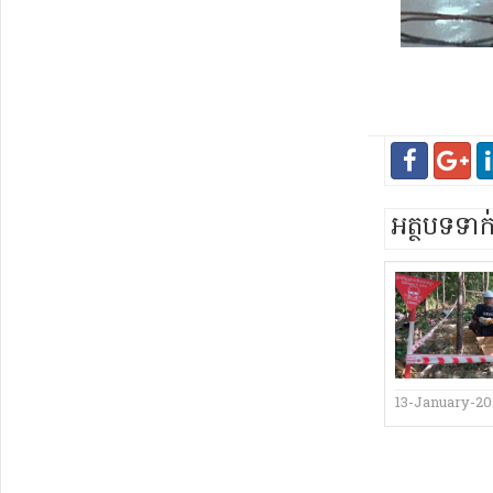
អត្ថបទទា
13-January-20