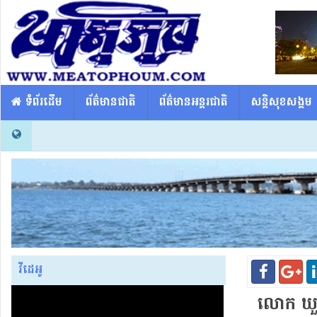
​​ ទំព័រដើម
ព័ត៌មានជាតិ
ព័ត៌មានអន្តរជាតិ
សន្តិសុខសង្គម
វីដេអូ
លោក ឃួ​ង 