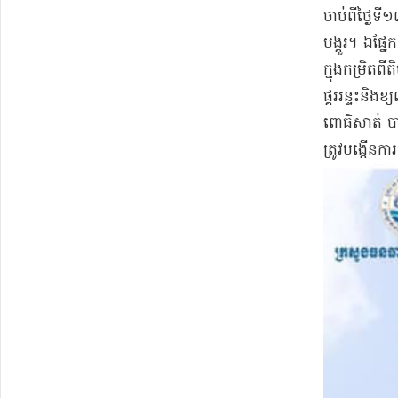
​ចាប់ពី​ថ្ងៃទ
បង្គួរ​។ ឯ​ផ្
ក្នុង​កម្រិត​ព
ផ្គរ​រន្ទះ​និ
ពោធិសាត់ បាត
ត្រូវ​បង្កើន​កា