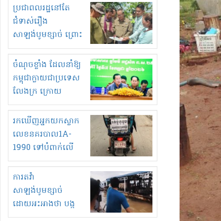
មួយចំនួនទៀត
ប្រជាពលរដ្ឋនៅតែ
កំពង់តែគុបគិតគ្នា
ជំទាស់រឿង
ធ្វើសកម្មភាពរកស៊ីនិង
សាឡង់បូមខ្សាច់ ព្រោះ
ស្តុកទំនិញគេចពន្ធ?
ខ្លាចបាក់ច្រាំងទៀត!
ចំណុចខ្លាំង ដែលនាំឱ្យ
កម្ពុជាក្លាយជាប្រទេស
លែងក្រ ក្រោយ
ឆ្នាំ២០៣០
រកឃើញអ្នកយកស្លាក
លេខនគរបាល1A-
1990 ទៅបំពាក់លើ
ម៉ូតូរបស់ខ្លួន ដាកផ្លាក
រត់ឌុបហើយ
ការតវ៉ា
សាឡង់បូមខ្សាច់
ដោយអះអាងថា បង្ក
បាក់ច្រាំងទន្លេ និង