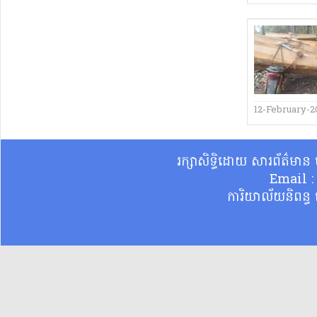
12-February-2
រក្សាសិទ្ធិដោយ សារព័ត៌មា
Email 
ការិយាល័យនិពន្ធ