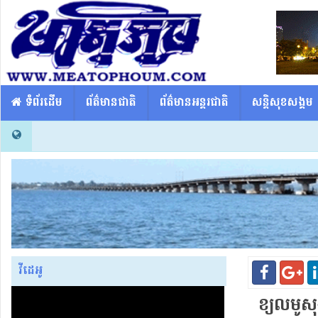
​​ ទំព័រដើម
ព័ត៌មានជាតិ
ព័ត៌មានអន្តរជាតិ
សន្តិសុខសង្គម
វីដេអូ
ខ្យលមូសុង​