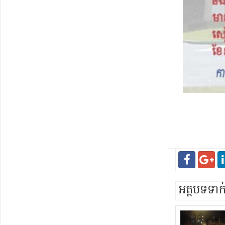
អត្ថបទទា