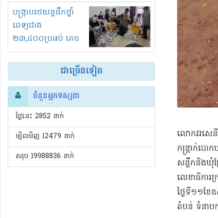
រំខានទាំងយប់ទាំងថ្ងៃ
បង្ក្រាបរថយន្តដឹកថ្នាំ
ពេទ្យជាង
២៣,៤០០ប្រអប់ គេច
ពន្ធនិងអត់ច្បាប់នាំ
ចូល!?
ជាច្រើនទៀត
ចំនួនអ្នកទស្សនា
ថ្ងៃនេះ​ 2852 នាក់
លោក​វរសេនីយ៍
ម្សិលមិញ 12479 នាក់
កន្ត្រាក់​បោកប
សរុប 19988836 នាក់
សន្លឹក​និង​ឃុំ
លេខាធិការ​ក
ថ្ងៃទី​១១​ខែ
តំបន់ ទំនាប​ក