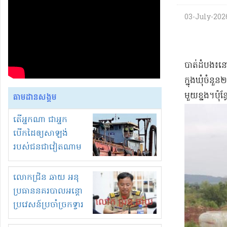
03-July-2026 
​បាត់ដំបង​៖​ន
ក្នុង​ឃុំ​ចំន
មួយ​ខ្នង​។​ប៉ុ
តាមដានសង្គម
តើអ្នកណា ជាអ្នក
បើកដៃឲ្យសាឡង់
របស់ជនជាវៀតណាម
ចូល មកខុស
ច្បាប់លួចបូមខ្សាច់នៅ
លោកជ្រិន ឆាយ អនុ
ក្នុងប្រទេសកម្ពុជា
ប្រធាននគរបាលអន្តោ
ប្រវេសន៍ប្រចាំច្រកទ្វារ
ព្រំដែនភ្នំឌិន និងឈ្មួញ