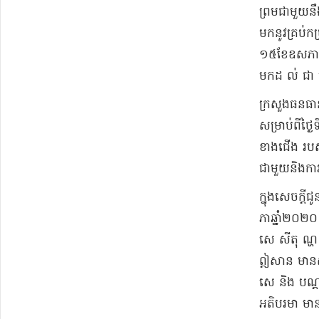
​ព្រម​ជាមួយនឹ
មក​នូវ​គ្រប់​កម
១៥​ខែឧសភា ទៅ
មក​ដ ល់ ជា មួ
​ក្រសួង​ធនធា
សម្រាប់​ពីថ្
ខាងជើង របស់ ក
ជាមួយនិង​ការច
​ក្នុង​សេចក្
ភា​ឆ្នាំ​២០២
សេ សី​តុ ណ្ហ
ឦសាន មាន​សី
សេ និង បណ្តា
អតិបរមា មាន