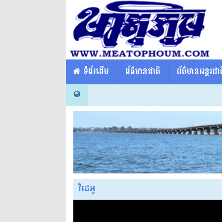
​​ ទំព័រដើម
ព័ត៌មានជាតិ
ព័ត៌មានអន្តរជាត
វីដេអូ