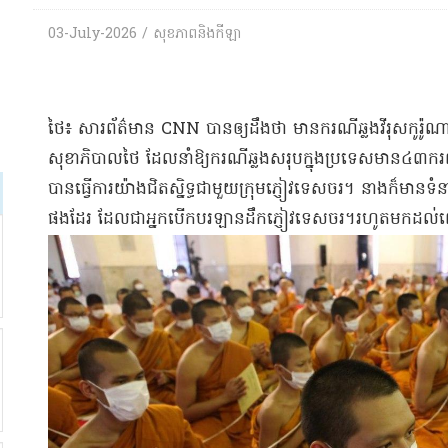
03-July-2026 / សុខភាពនិងកីឡា
​ថៃ​៖ សារព័ត៌មាន CNN បាន​ឲ្យ​ដឹងថា មាន​ករណី​ឆ្លង​វីរុស​កូ​រ៉ូ​ណា
សុខាភិបាល​ថៃ ដែលនាំឱ្យ​ករណី​ឆ្លង​សរុប​ក្នុងប្រទេស​មាន​៤៣​ករណី​។​​
បានធ្វើការ​យ៉ាង​ជិតស្និទ្ធ​ជាមួយ​ក្រុម​ភ្ញៀវទេសចរ​។ នាង​ក៏មាន​ទំនាក់
ផងដែរ ដែលជា​អ្នកបើកបរ​ឡាន​ដឹក​ភ្ញៀវទេសចរ​។​រហូតមកដល់​ពេ