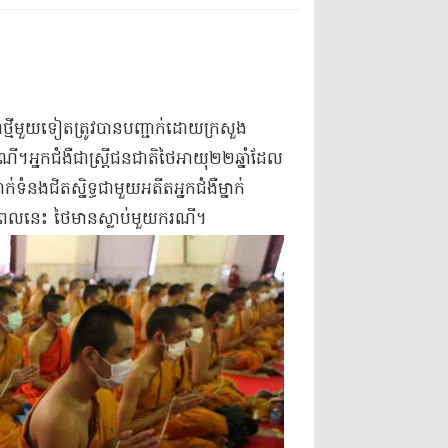
​ថ្មី​មួយទៀត​ត្រូវបាន​បញ្ជា​ក់ដោយ​ក្រសួង
អ្នកជំងឺ​ជា​ស្ត្រី​ជនជាតិ​ថៃ​អាយុ​២២​ឆ្នាំ​ដែល​
ទំនង​ជិតស្និទ្ធ​ជាមួយ​អតីត​អ្នកជំងឺ​ម្នាក់​
លនេះ ថៃ​មាន​ស្លាប់​មួយ​ករណី​។