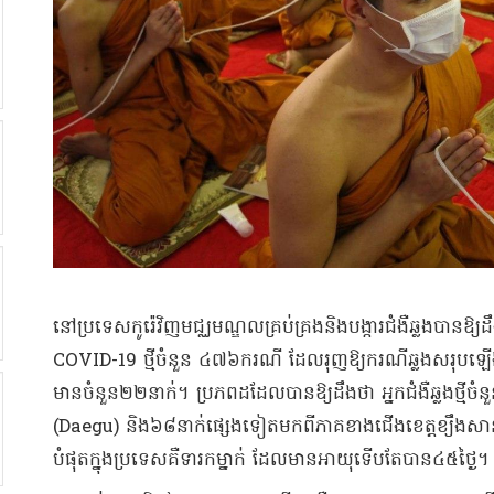
​នៅ​ប្រទេស​កូរ៉េ​វិញ​មជ្ឈមណ្ឌល​គ្រប់គ្រង​និង​បង្ការ​ជំងឺឆ្លង​បានឱ្
COVID-19 ថ្មី​ចំនួន ៤៧៦​ករណី ដែល​រុញឱ្យ​ករណី​ឆ្លង​សរុប​
មាន​ចំនួន​២២​នាក់​។ ប្រភព​ដដែល​បានឱ្យដឹងថា អ្នកជំងឺ​ឆ្លង​ថ្មី​ចំនួ
(Daegu) និង​៦៨​នាក់​ផ្សេងទៀត​មកពី​ភាគ​ខាងជើង​ខេត្ត​ខ្យឹ​ង​
បំផុត​ក្នុងប្រទេស​គឺ​ទារក​ម្នាក់ ដែលមាន​អាយុ​ទើបតែ​បាន​៤៥​ថ្ងៃ​។​