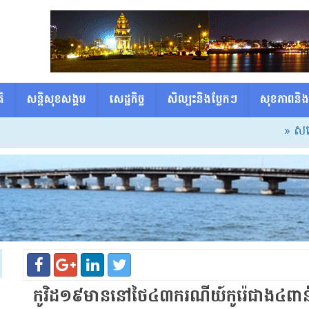
ិ
សន្តិសុខសង្គម
សេដ្ឋកិច្ច
សិល្បះនិងប្លែកៗ
សុខភាពនិង
» សម្ដេចធិបតី៖ ស
កូ​វិដ​១៩​មាននៅ​ថៃ​៤៣​ករណី​យ៍​កូរ៉េ​ជាង​៤​ពាន់​ស