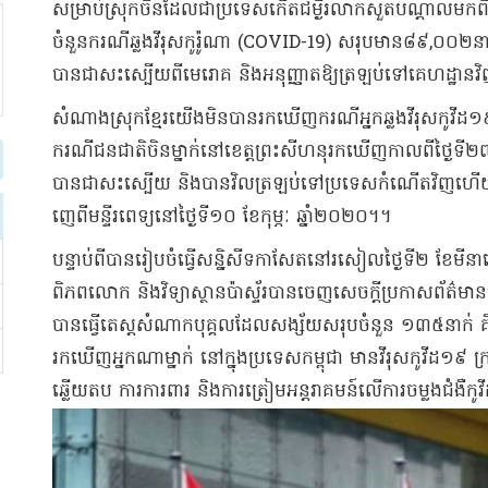
​សម្រាប់​ស្រុក​ចិន​ដែលជា​ប្រទេស​កើត​ជម្ងឺ​រលាក​សួត​បណ្តាលមកពី​មេរោគ
ចំនួន​ករណី​ឆ្លង​វីរុស​កូ​រ៉ូ​ណា (COVID-19) សរុប​មាន​៨៩,០០២​ន
បានជា​សះស្បើយ​ពី​មេរោគ និង​អនុញ្ញាតឱ្យ​ត្រឡប់​ទៅ​គេហដ្ឋាន​វិញ​
​សំណាង​ស្រុក​ខ្មែរ​យើង​មិនបាន​រកឃើញ​ករណី​អ្នក​ឆ្លង​វីរុស​កូ​វ
ករណី​ជនជាតិ​ចិន​ម្នាក់​នៅ​ខេត្ត​ព្រះសីហនុ​រកឃើញ​កាលពី​ថ្ងៃទី
បានជា​សះស្បើយ និង​បាន​វិលត្រឡប់​ទៅ​ប្រទេស​កំណើត​វិញ​ហើយ​ដែ
ញេ​ពី​មន្ទីរពេទ្យ​នៅ​ថ្ងៃទី​១០ ខែកុម្ភៈ ឆ្នាំ​២០២០​។​។​
​បន្ទាប់ពី​បានរៀបចំ​ធ្វើ​សន្និសីទកាសែត​នៅ​រសៀល​ថ្ងៃទី​២ ខែមី
ពិភពលោក និង​វិទ្យាស្ថាន​ប៉ាស្ទ័រ​បានចេញ​សេចក្តីប្រកាស​ព័ត៌មាន​មួ
បានធ្វើ​តេស្ត​សំណាក​បុគ្គល​ដែល​សង្ស័យ​សរុប​ចំនួន ១៣៥​នាក់ គិត​
រកឃើញ​អ្នកណាម្នាក់ នៅក្នុង​ប្រទេស​កម្ពុជា មាន​វីរុស​កូ​វីដ​១៩
ឆ្លើយតប ការការពារ និង​ការត្រៀម​អន្តរាគមន៍​លើ​ការចម្លង​ជំងឺ​ក