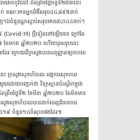
​កូ​វិដ​បើ គិត​ត្រឹម​ថ្ងៃ​ចន្ទ​ទី​២​មិនា​នេះ
ាក់ ខណៈ​មាន​អ្នកជំងឺ​សរុប​៤៤,៨៩៥​នាក់​
។​ឯ​ចំនួន​អ្នកស្លាប់​សរុប​មាន​៣,០៤៤​នាក់​។​
ីដ​១៩ (Covid-19) ថ្មី​ទៀត​នៅឡើយ​ទេ ក្រៅ​តែ​
​២៧ ខែមករា ឆ្នាំ​២០២០ ហើយ​បុរស​រូបនេះ​
រ ក្រោយពី​ក្រសួង​បានអនុញ្ញាត​ឲ្យ​ចាក​ចេ​
នា​នេះ ក្រសួងសុខាភិបាល អង្គការ​សុខភាព​
យ​ដោយ​បញ្ជាក់ថា វិទ្យាស្ថាន​ប៉ាស្ទ័រ​កម្ពុជា
ត្រឹម​ថ្ងៃទី​២ ខែមីនា ឆ្នាំ​២០២០ តែ​មិនមាន​
 ក្រសួងសុខាភិបាល​បានដាក់​ចេញ​វិធានការ​
ូ​វីដ​១៩ ចំនួន​១៤​ចំណុច​ផងដែរ​៕