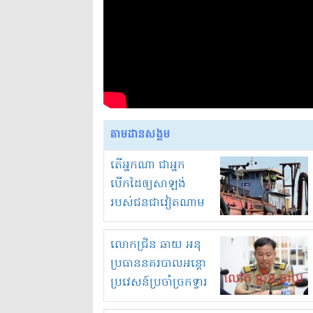
តាមដានសង្គម
តើអ្នកណា ជាអ្នក
បើកដៃឲ្យសាឡង់
របស់ជនជាវៀតណាម
ចូល មកខុស
ច្បាប់លួចបូមខ្សាច់នៅ
លោកជ្រិន ឆាយ អនុ
ក្នុងប្រទេសកម្ពុជា
ប្រធាននគរបាលអន្តោ
ប្រវេសន៍ប្រចាំច្រកទ្វារ
ព្រំដែនភ្នំឌិន និងឈ្មួញ