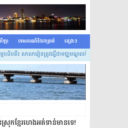
កីឡា
ទេសចរណ៏និងវប្បធម៌
ផ្សេង​ៗ
ាលារៀនត្រូវធ្វើជាមជ្ឈមណ្ឌលកំណត់វិធីសាស្ត្របង្រៀន និងលក្
្រុក​ខ្មែរ​ហេង​អត់​ទាន់​មាន​ទេ​!