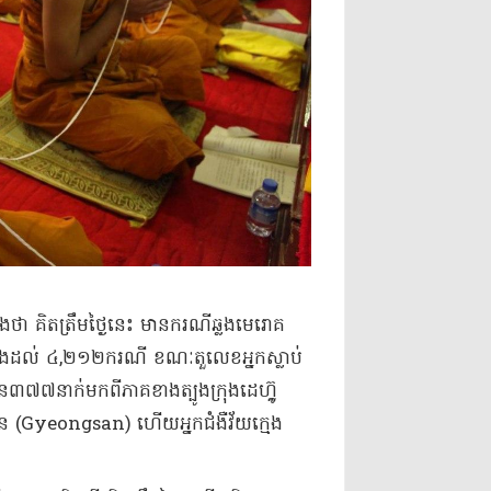
យដឹងថា គិត​ត្រឹម​ថ្ងៃនេះ មាន​ករណី​ឆ្លង​មេរោគ
ឡើងដល់ ៤,២១២​ករណី ខណៈ​តួលេខ​អ្នកស្លាប់​
ន​៣៧៧​នាក់​មកពី​ភាគខាងត្បូង​ក្រុង​ដេ​ហ្គ៊ូ
សាន (Gyeongsan) ហើយ​អ្នកជំងឺ​វ័យក្មេង​