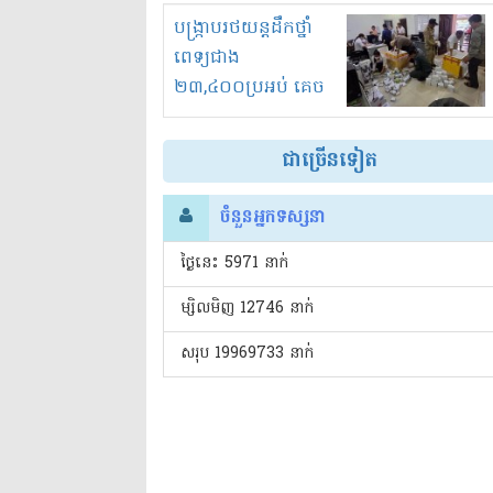
រំខានទាំងយប់ទាំងថ្ងៃ
បង្ក្រាបរថយន្តដឹកថ្នាំ
ពេទ្យជាង
២៣,៤០០ប្រអប់ គេច
ពន្ធនិងអត់ច្បាប់នាំ
ចូល!?
ជាច្រើនទៀត
ចំនួនអ្នកទស្សនា
ថ្ងៃនេះ​ 5971 នាក់
ម្សិលមិញ 12746 នាក់
សរុប 19969733 នាក់