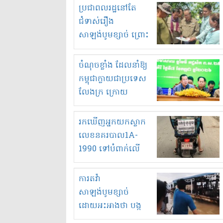
មួយចំនួនទៀត
ប្រជាពលរដ្ឋនៅតែ
កំពង់តែគុបគិតគ្នា
ជំទាស់រឿង
ធ្វើសកម្មភាពរកស៊ីនិង
សាឡង់បូមខ្សាច់ ព្រោះ
ស្តុកទំនិញគេចពន្ធ?
ខ្លាចបាក់ច្រាំងទៀត!
ចំណុចខ្លាំង ដែលនាំឱ្យ
កម្ពុជាក្លាយជាប្រទេស
លែងក្រ ក្រោយ
ឆ្នាំ២០៣០
រកឃើញអ្នកយកស្លាក
លេខនគរបាល1A-
1990 ទៅបំពាក់លើ
ម៉ូតូរបស់ខ្លួន ដាកផ្លាក
រត់ឌុបហើយ
ការតវ៉ា
សាឡង់បូមខ្សាច់
ដោយអះអាងថា បង្ក
បាក់ច្រាំងទន្លេ និង