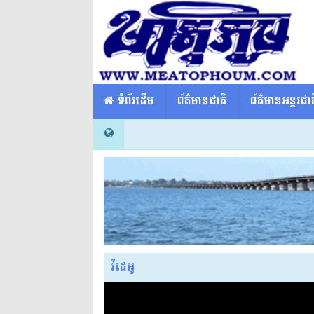
​​ ទំព័រដើម
ព័ត៌មានជាតិ
ព័ត៌មានអន្តរជាត
វីដេអូ