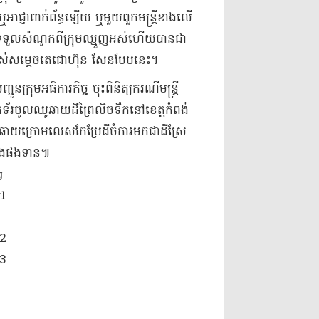
​ឬ​អាជ្ញា​ពាក់ព័ន្ធ​ឡើយ ឬមួយ​ពួក​មន្ត្រី​ខាងលើ​
ុ​រលួយ​ទទួល​សំណូក​ពី​ក្រុម​ឈ្មួញ​អស់ហើយ​បានជា​
របស់​សម្ដេច​តេ​ជោ​ហ៊ុន សែន​បែបនេះ​។
ក្រុមអធិការកិច្ច​ ចុះ​ពិនិត្យ​ករណី​មន្ត្រី​
រ​ចូល​ឈូ​ឆាយដី​ព្រៃ​លិច​ទឹក​នៅ​ខេត្តកំពង់
រ​ឈូសឆាយ​ក្រោមលេស​កែប្រែ​ដីចំការ​មកជា​ដីស្រែ
​តែម្ដង​ផងទាន៕