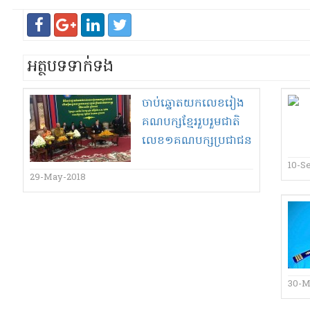
អត្ថបទទាក់ទង
ចាប់ឆ្នោត​យក​លេខ​រៀង​
គណបក្ស​ខ្មែរ​រួបរួម​ជាតិ​
លេខ​១​គណបក្ស​ប្រជាជន​
លេខ​រឿង​ទី​២០
10-S
29-May-2018
30-M