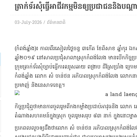
ត្រាក់ទ័រ​សុំ​ធ្វើ​អាជីវកម្ម​មិន​ឲ្យ​ប្រជាជន​និង​បណ្
03-July-2026 / ព័ត៌មានជាតិ
(​កំពង់ឆ្នាំង​)៖ កាលពី​រសៀល​ថ្ងៃ​ចន្ទ ៣​កើត ខែ​ពិសាខ ឆ្នាំកុរ 
ឆ្នាំ​២០១៩ នៅ​សាលប្រជុំ​សាលាស្រុក​កំពង់លែង មាន​បើក​កិច្ចប្រជុំ​មួយ
ក្រុម​ត្រាក់ទ័រ​សុំច្បាប់​ធ្វើការ​ឈូសឆាយ ពង្រាប ដីស្រែប្រាំង
កំពង់ឆ្នាំង លោក សំ ចាន់ថន អភិបាលស្រុក​កំពង់លែង លោកនាយ​ខ
ប្រមាញ់ និង​នេសាទ​ខេត្ត​។
កិច្ចប្រជុំ​ឮថា​មានការ​ចូលរួម​ពី​កងកម្លាំងប្រដាប់អាវុធ​និង លោក លោកស
តំណាង​សហគមន៍​ក្នុងស្រុក ចូលរួម​សរុប ៨៣ នាក់ ក្នុងនោះ​ម្ចាស
ប្រភព​ល​លួច​ឲ្យ​ដឹងថា​​លោក សំ ចាន់ថន អភិបាលស្រុក​កំពង់លែង