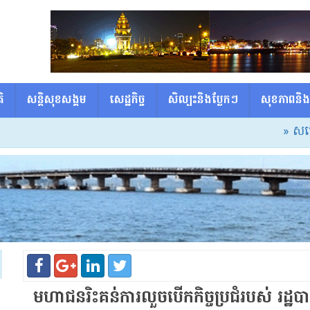
ិ
សន្តិសុខសង្គម
សេដ្ឋកិច្ច
សិល្បះនិងប្លែកៗ
សុខភាពនិង
» សម្ដេចធិ
មហាជន​រិះគន់​ការលួចបើក​កិច្ចប្រជំ​របស់​ ​រដ្ឋ