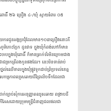
លែង​បច្ចុប្បន្ន​នៅ​ទូទាំង​ស្រុក​មាន​ត្រាក់ទ័រ​
ំ​ពោធិ៍ ២៦ គ្រឿង ៤-/​ឃុំ ស្វាយ​រំពារ ០៥
​រាយ​ការជូន​អង្គប្រជុំ​ដែលមាន​១០៣​គ្រឿង​នោះ​គឺ​
ភូមិ​កោះ​ក្អែក ដូន​វាទ ក្នុង​ឃុំ​កំពង់​ហៅ​ក៏មាន​
ាប​ក្នុង​ឃុំ​ពោធិ៍ ក៏មាន​ត្រាក់ទ័រ​មិន​ក្រោម​ជាង​
ជម្រក​ត្រី​ពង​កូន​ផងដែរ​។ នេះ​មិនទាន់​រាប់
់​ឈើទាល​ក្នុង​ឃុំ​ផ្លូវ​ទូក​ជាប់​ព្រំប្រទល់​ខេត្ត
​ធ្វើ​សកម្មភាព​ឈូសឆាយ​ដីព្រៃ​លិច​ទឹក​ដែលជា​
់​ច្បាប់​សុំ​ការអនុញ្ញាត​ឈូសឆាយ ពង្រាបដី​
ជី​ភី​អែ​ស​ដោយ​ក្រុមមន្ត្រី​ជំនាញ​ជលផល​ជា