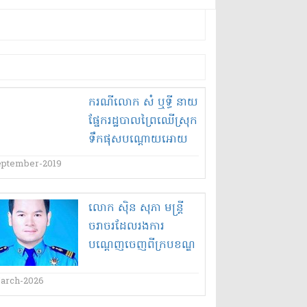
ករណី​លោក សំ ឬ​ទ្ធី នាយ
ផ្នែក​រដ្ឋបាល​ព្រៃឈើ​ស្រុក​
ទឹកផុស​បណ្តោយអោយ​
ជន​ប្រព្រឹត្ត​បទល្មើស​
eptember-2019
បំផ្លាញ​ធនធានធម្មជាតិ ១​
នាក់ ក្នុងចំណោម​៤​នាក់
លោក ស៊ិន សុភា មន្ត្រី
រត់គេចខ្លួន​បាត់ ស្ថាប័ន​
ចរាចរដែលរងការ
អយ្យការ​សាលាដំបូង​ខេត្ត
បណ្តេញចេញពីក្របខណ្ឌ
កំពង់ឆ្នាំង​មិនគួរ មើល
ប្រតិកម្មថាជា"រឿង
រំលង​ទេ​!
អយុត្តិធម៌បំផុត"ខាងស្នង
arch-2026
ការថាសមចឹងហើយ!