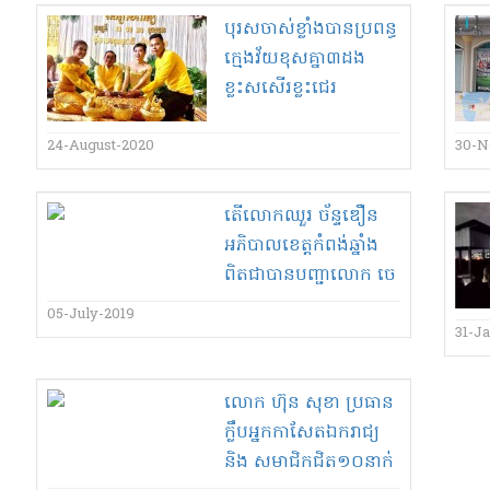
បុរស​ចាស់​ខ្លាំង​បាន​ប្រពន្ធ​
ក្មេង​វ័យ​ខុសគ្នា​៣​ដង​
ខ្លះសសើរខ្លះជេរ
24-August-2020
30-N
តើ​លោក​ឈួ​រ ច័ន្ទ​ឌឿ​ន​
អភិបាលខេត្ត​កំពង់ឆ្នាំង​
ពិតជា​បាន​បញ្ជា​លោក ចេ​
ត អឿន​អោយ​ដេញ​អ្នក
05-July-2019
កាសែត​៣​នាក់​ចេញពី​
31-J
កម្មវិធី​ប្រជុំ​របស់​គណ​:​កម្ម​
ការ​សុ​វត្តិភាព រា​ចរណ៍​
លោក ហ៊ុន សុខា ប្រធាន​
ផ្លូវគោគ​ខេត្ត​?
ក្លឹប​អ្នកកាសែត​ឯករាជ្យ
និង សមាជិក​ជិត​១០​នាក់