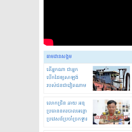
តាមដានសង្គម
តើអ្នកណា ជាអ្នក
បើកដៃឲ្យសាឡង់
របស់ជនជាវៀតណាម
ចូល មកខុស
ច្បាប់លួចបូមខ្សាច់នៅ
លោកជ្រិន ឆាយ អនុ
ក្នុងប្រទេសកម្ពុជា
ប្រធាននគរបាលអន្តោ
ប្រវេសន៍ប្រចាំច្រកទ្វារ
ព្រំដែនភ្នំឌិន និងឈ្មួញ