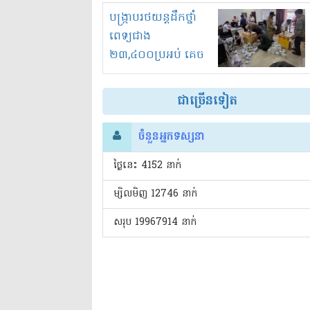
រំខានទាំងយប់ទាំងថ្ងៃ
បង្ក្រាបរថយន្តដឹកថ្នាំ
ពេទ្យជាង
២៣,៤០០ប្រអប់ គេច
ពន្ធនិងអត់ច្បាប់នាំ
ចូល!?
ជាច្រើនទៀត
ចំនួនអ្នកទស្សនា
ថ្ងៃនេះ​ 4152 នាក់
ម្សិលមិញ 12746 នាក់
សរុប 19967914 នាក់