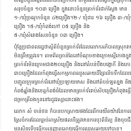
សង្ខេប​ជូន​អង្គពិធី​ដោយ​បញ្ជាក់ថា​៖ ជា​ទូរលេខ​សង្ខេប​ក្នុងស្រុក​កំពង់
សរុប​ចំនួន ១០៣ គ្រឿង ក្នុងនោះ​ចំនួន​ត្រាក់ទ័រ​ជាក់ស្តែង មាន​
១-/​ឃុំ​ច្រ​ណូ​ក​ចំនួន ៤២​គ្រឿង​។២-/ ឃុំ​ដារ ១៦ គ្រឿង ៣-/​ឃុ
គ្រឿង ។៥-/​ឃុំ​កំពង់​ហៅ ០៥ គ្រឿង និង​
៥-/​ឃុំ​សំរោង​សែន​ចំនួន ០៣ គ្រឿង​។​
​ប៉ុន្តែ​ប្រជាពលរដ្ឋ​ថា​ស្ថិតិ​ចំនួន​ត្រាក់ទ័រ​ដែល​លោក​អភិបាលស្រុក
មិន​ត្រឹមត្រូវ​ទេ​។ តាមពិត​គ្រាន់តែ​នៅ​ចំណុច​ខាងក្រោម​ស្ដី​កោង​ក្នុង
ត្រាក់ទ័រ​មិន​ក្រោម​ជាង​២០​គ្រឿង និង​នៅ​តំបន់​បឹង​ប​ង្គោ​កី និង​កោះ​ច
៣០​គ្រឿង​ដែល​កំពុង​ធ្វើ​សកម្មភាព​ឈូសឆាយ​ដីព្រៃ​លិច​ទឹក​ដែលជា​
បញ្ចូល​ក្រុម​ត្រាក់ទ័រ​នៅ​ឃុំ​ប្រឡាយ​មាស និង​នៅ​តំបន់​ឡត​ខ្នង និង​ថ្នល
កំពង់ឆ្នាំង​និង​ខេត្តកំពង់ធំ​ដែលមាន​ត្រាក់ទ័រ​រាប់សិប​គ្រឿង​កំពុង
ជម្រក​ត្រី​ពង​កូន​នៅ​រដូវវស្សា​នោះ​ផង​។​
​លោក សំ ចាន់ថន ក៏បាន​បកស្រាយ​ផងដែរ​ពី​ការយឺតយ៉ាវ​នៃ​ការដាក
ស្រែចំការ​ដែល​ធ្លាប់​អាស្រ័យ​ផល​គឺ​ត្រូវមាន​ការចុះពិនិត្យ និង​ចុច​
មុនសិន​ទើប​ធ្វើកា​អនុញ្ញាតអោយ​ធ្វើការ​ឈូសឆាយ​ទៅបាន​។​