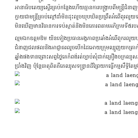
អានាធិបតេយ្យ​ស្ទើរ​គ្រប់កន្លែង​ហើយ​គ្មាន​ការបង្ក្រាប​ពី​មន្ត្រី​ជំនាញ
ក្លាយជា​មន្ត្រី​គ្រាប់​ល្ពៅ​ដាំ​មិន​ដុះ​លួច​ឃុបឃិត​ប្រ​ព្រឹ​ត​អំពើ​ព
មិនឃើញ​មាន​វិធានការ​ទប់ស្កាត់​និង​មិន​គោរព​តាម​អភិក្រម​ទី​៥​
ល្មម​ឯកឧត្តម​ឱម យិនទៀង​ប្រ​ធា​នអង្គភាព​ប្រឆាំង​អំពើពុករលួយ​បញ្ជូន​
ជំនាញ​ជលផល​និង​អាជ្ញាធរ​លួច​បើកដៃ​អោយ​ក្រុម​ឈ្មួញ​យក​ត្រាក់ទ័
ឆ្នាំង​ផង​ទាន​ព្រោះ​សព្វថ្ងៃ​គេ​កំពង់​រត់​ច្បាប់​សុំ​ដាក់​គ្រឿងចក្
ប្រាំង​វិញ ប៉ុន្តែ​ធាតុពិត​គឺ​គេ​ឈូស​ទន្ទ្រាន​ដីព្រៃ​យក​ធ្វើ​កម្ម​សឹ​ទ្ធិ