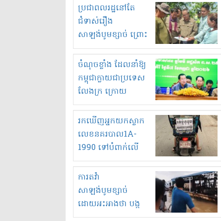
មួយចំនួនទៀត
ប្រជាពលរដ្ឋនៅតែ
កំពង់តែគុបគិតគ្នា
ជំទាស់រឿង
ធ្វើសកម្មភាពរកស៊ីនិង
សាឡង់បូមខ្សាច់ ព្រោះ
ស្តុកទំនិញគេចពន្ធ?
ខ្លាចបាក់ច្រាំងទៀត!
ចំណុចខ្លាំង ដែលនាំឱ្យ
កម្ពុជាក្លាយជាប្រទេស
លែងក្រ ក្រោយ
ឆ្នាំ២០៣០
រកឃើញអ្នកយកស្លាក
លេខនគរបាល1A-
1990 ទៅបំពាក់លើ
ម៉ូតូរបស់ខ្លួន ដាកផ្លាក
រត់ឌុបហើយ
ការតវ៉ា
សាឡង់បូមខ្សាច់
ដោយអះអាងថា បង្ក
បាក់ច្រាំងទន្លេ និង