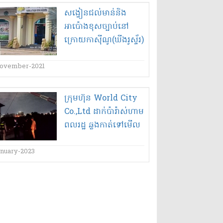
សង្វៀន​ជល់​មាន់​និង​
អាប៉ោង​ខុសច្បាប់​នៅ
ក្រោយ​កាស៊ីណូ​(​ឃី​ង​រូ​ស្ទ័​រ​)​
ហៅ​អ​ង្ល​ង់​ជ្រៃ​ថ្មី​ ​ឲ្យ​ពលរដ្ឋ​
ខ្មែរ ចូល​លេង​យ៉ាង​
ovember-2021
គឃ្លើន អាជ្ញា​ធរមាន​
សមត្ថកិច្ច​ខេត្ត​ត្បូងឃ្មុំ​មិន​
ក្រុមហ៊ុន World City
បង្ក្រាប​ព្រោះ​ទទួលបាន​
Co.,Ltd ដាក់​ប៉ា​រ៉ា​ស់​ហាម​
តុង​?,,,
ពលរដ្ឋ ឆ្លងកាត់​ទៅ​មើល​
ដី​ឡូ​តិ៍​របស់ខ្លួន
anuary-2023