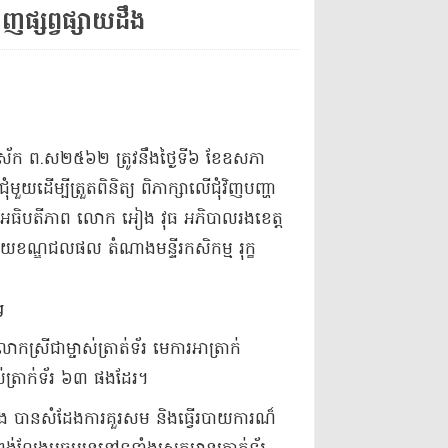
ដាញ​ផ្សព្វផ្សាយ​ដឹង​
ឯកស័ក ព​.​ស​២៥៦២ ត្រូវ​នឹង​ថ្ងៃទី​៦ ខែឧសភា
​ដើម្បី​ត្រួតពិនិត្យ ពិភាក្សា​លើ​ជុំវិញ​បញ្ហា​
 ក្រោម​អធិបតីភាព លោក អៀង វុ​ធ អភិបាលរង​ខេត្ត
ណ្ឌ​ជលផល តំណាង​មន្ទីរ​កសិកម្ម រុក្ខ​
្រី​ជា​ម្ចាស់​ត្រា​ត់​ទ័​រ មេការ​អាត្រា​ក់
់​ត្រាក់ទ័រ ៦៣ ផងដែរ​។​
 បាន​សំដែង​ការគួរសម និង​ធ្វើ​របាយ​ការ​ណ៏