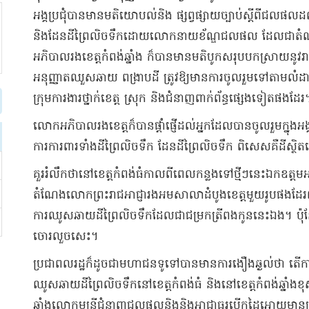
​អង្គ​ប្រជុំបាន​មានមតិ​យោបល់​និង ផ្សព្វផ្សាយ​ច្បាប់​ស្តីពី​ជលផល​ដ
និង​ដែនដី​ព្រៃ​លិច​ទឹក​ដោយ​លោកនាយ​ខ័​ណ្ឌ​ជលផល ដែលជា​តំណ
អភិបាលរង​ខេត្តកំពង់ឆ្នាំង ក៏បាន​មានមតិ​បូកសរុប​បកស្រាយ​នូវ​រាល់​ចម
អនុញ្ញាត​ឈួ​ស​ឆាយ ពង្រាបដី ត្រូវឱ្យ​មានការ​ចូលរួម​ទៅតាម​លំដាប់
ក្រុមការងារ​ថ្នាក់​ខេត្ត ស្រុក និង​ជំនាញ​ពាក់ព័ន្ធ​ផ្សេងទៀត​ផងដែរ​
លោក​អភិបាលរង​ខេត្ត​ក៏បាន​ផ្តាំផ្ញើ​ដល់​អ្នក​ដែល​បាន​ចូលរួម​ក្នុង​
ការការពារ​ទាំង​ដីព្រៃ​លិច​ទឹក ដែនដី​ព្រៃ​លិច​ទឹក ពិសេស​គឺ​ដី​ស្ថិតន
​គួររំលឹកថា​នៅ​ខេត្តកំពង់ធំ​កាលពីពេល​កន្លងទៅ​ថ្មីៗ​នេះ​ឯកឧត្តម​អង្គ វង្ស​
តំណែង​លោក​ព្រះរាជអាជ្ញារង​អម​សាលាដំបូង​ខេត្ត​មួយរូប​ផងដែរ​ព
ការឈូសឆាយដី​ព្រៃ​លិច​ទឹក​ដែលជា​ជម្រក​ត្រី​ពង​កូន​នេះឯង​។ ប៉ុន្តែ​
ចោរលួច​សេះ​។​
​ប្រជាពលរដ្ឋ​ក៏ដូចជា​មហាជន​ទូទៅ​បាន​មានការ​ងឿងឆ្ងល់​ថា តើ​ការអន
ឈូសឆាយ​ដីព្រៃ​លិច​ទឹក​នៅ​ខេត្តកំពង់ធំ និង​នៅ​ខេត្តកំពង់ឆ្នាំង​ខុ
ឆ្នាំង​លោក​មន្ត្រី​ជំនាញ​ជលផល​និង​និង​អាជ្ញាធរ​បើកដៃ​អោយមាន​ក្