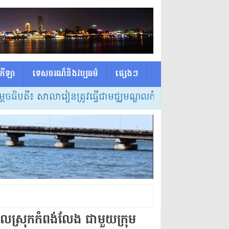
កីឡា
ទេសចរណ៏និងវប្បធម៌
ផ្សេង​ៗ
បតី៖ សាលារៀនត្រូវធ្វើជាមជ្ឈមណ្ឌលកំណត់វិធីសាស្ត្របង្រៀន 
បាល​ស្រុក​កំពង់លែង ជាមួយ​ក្រុម​