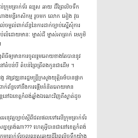
ល់​ក្រុម​ត្រាក់ទ័រ ឈួ​ស ឆាយ ដឹ​ព្រៃ​លិច​ទឹក
ាង​មន្ទីរ​កសិកម្ម រួចមក លោក អៀង វុ​ធ
្ងល់​ពាក់ព័ន្ធ​នៃ​ការដាក់​ច្បាប់​ស្នើសុំ​ការ
លំដោយ​មានៈ ម្ចាស់​ដី ម្ចាស់​អាត្រា​ក់ មេភូមិ
។
អង្គពិធី​ឲ្យ​មានការ​ចូលរួម​អោយខាងតែបាន​នូវ​
ៅ​តំបន់​បី តំបន់​ព្រៃ​ត្រី​ពង​កូន​ជាដើម ។​
វ​ឌ្ឍ​នា​រដ្ឋមន្ត្រីក្រសួង​យុ​ត្តិ​ធ​ម៏​បាន​ផ្អាក​
ាក់ព័ន្ធ​ទៅនឹង​ការផ្ដើមគំនិត​អោយមាន​
នៅឯ​ខេត្តកំពង់ឆ្នាំង​ឯណេះ​វិញ​គឺ​ស្ងាត់​ដូច​
ុវត្ត​ច្បាប់​ស្ដីពី​ជលផល​ទៅលើ​ក្រុម​ត្រាក់ទ័រ​
សគ្នា​ត្រង់ណា​??? ហេតុអ្វី​បានជា​នៅ​ខេត្តកំពង់
រុម​ត្រាក់ទ័រ​ចូល​ឈូសឆាយ​ដីព្រៃ​លិច​ទឹក​យ៉ាង​