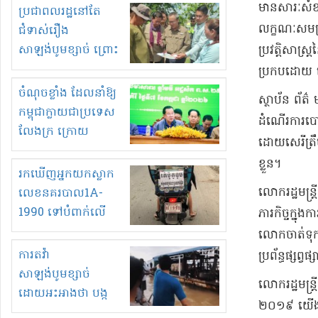
មួយចំនួនទៀត
មាន​សារៈសំខាន
ប្រជាពលរដ្ឋនៅតែ
កំពង់តែគុបគិតគ្នា
លក្ខណៈ​សមស្រប
ជំទាស់រឿង
ធ្វើសកម្មភាពរកស៊ីនិង
សាឡង់បូមខ្សាច់ ព្រោះ
ប្រវត្តិសាស្
ស្តុកទំនិញគេចពន្ធ?
ខ្លាចបាក់ច្រាំងទៀត!
ប្រកបដោយ ជ
ចំណុចខ្លាំង ដែលនាំឱ្យ
ស្ថាប័ន ព័​ត៌ 
កម្ពុជាក្លាយជាប្រទេស
ដំណើរការ​បោះឆ
លែងក្រ ក្រោយ
ដោយ​សេរី​ត្រឹ
ឆ្នាំ២០៣០
ខ្លួន​។​
រកឃើញអ្នកយកស្លាក
​លោក​រដ្ឋមន្
លេខនគរបាល1A-
1990 ទៅបំពាក់លើ
ភារកិច្ច​ក្នុង
ម៉ូតូរបស់ខ្លួន ដាកផ្លាក
លោក​ចាត់ទុកថ
រត់ឌុបហើយ
ការតវ៉ា
ប្រព័ន្ធ​ផ្សព្
សាឡង់បូមខ្សាច់
​លោក​រដ្ឋមន្ត្
ដោយអះអាងថា បង្ក
២០១៩ យើង​បាន
បាក់ច្រាំងទន្លេ និង