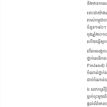
និង​មានការ​អភ
ទោះជា​យ៉ាងណា
របស់​កម្ពុ​
ចំនួន​១៨០​។ 
ចុងឆ្នាំ​២០១៧ 
ហើយ​ធ្វើ​ឲ្យ​
​បើតាម​អង្គក
ថ្នាក់​សេរីភា
Finland) និ
ចំណាត់ថ្នាក់
ជាប់​ចំណាត់​ប
​ឯ លោកស្រី​រ
ធ្លាក់ចុះ​មួយ​ព
ផ្តល់ព័ត៌មាន