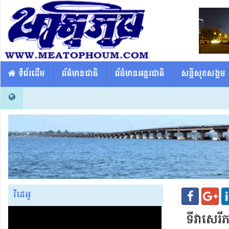
​​ ទំព័រដើម
ព័ត៌មានជាតិ
ព័ត៌មានអន្តរជាតិ
សន្តិសុខសង្គម
វីដេអូ
ទី​វា​សេរី