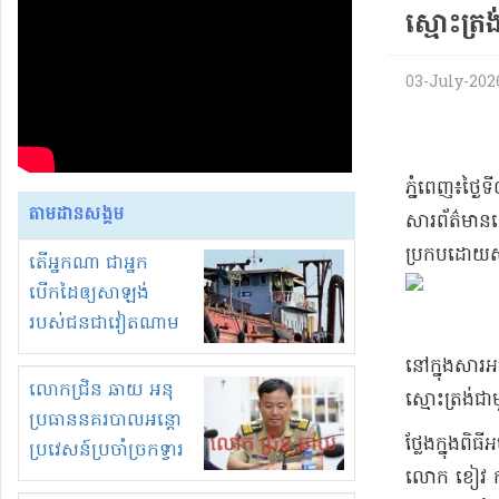
ស្មោះត្រង់​ន
03-July-2026
​ភ្នំពេញ​៖​ថ
តាមដានសង្គម
សារព័ត៌​មាននៅ
ប្រកបដោយ​សក្
តើអ្នកណា ជាអ្នក
បើកដៃឲ្យសាឡង់
របស់ជនជាវៀតណាម
ចូល មកខុស
នៅក្នុង​សារ​
ច្បាប់លួចបូមខ្សាច់នៅ
លោកជ្រិន ឆាយ អនុ
ស្មោះត្រង់​ជាម
ក្នុងប្រទេសកម្ពុជា
ប្រធាននគរបាលអន្តោ
ថ្លែង​ក្នុង​
ប្រវេសន៍ប្រចាំច្រកទ្វារ
លោក ខៀវ កាញា
ព្រំដែនភ្នំឌិន និងឈ្មួញ