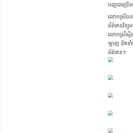
បញ្ហា​ជាច្រើន
​លោកស្រី​បាន​ប
ព័ត៌មាន​វិទ្យុ​
​លោកស្រី​ស្មី​
ឡាញ និង​ទាំង​
ព័ត៌មាន​។​