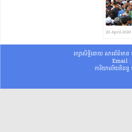
23-April-2020
រក្សាសិទ្ធិដោយ សារព័ត៌មា
Email 
ការិយាល័យនិពន្ធ