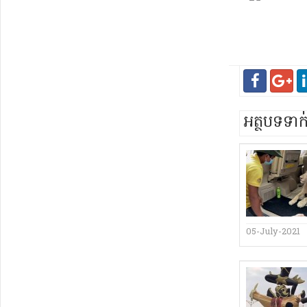
អត្ថបទទា
05-July-2021