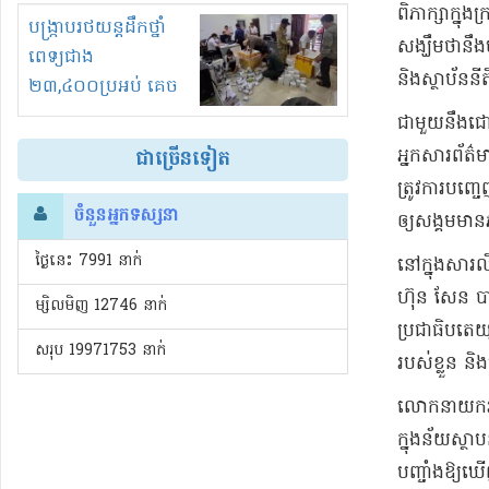
ពិភាក្សា​ក្នុង
រំខានទាំងយប់ទាំងថ្ងៃ
បង្ក្រាបរថយន្តដឹកថ្នាំ
សង្ឃឹមថានឹង​បញ
ពេទ្យជាង
និង​ស្ថាប័ន​នីត
២៣,៤០០ប្រអប់ គេច
ពន្ធនិងអត់ច្បាប់នាំ
​ជាមួយនឹង​ជោគ
ចូល!?
អ្នកសារព័ត៌មាន
ជាច្រើនទៀត
ត្រូវ​ការបញ្ចេ
ចំនួនអ្នកទស្សនា
ឲ្យ​សង្គម​មាន​
ថ្ងៃនេះ​ 7991 នាក់
​នៅក្នុង​សារ
ហ៊ុន សែន បាន​
ម្សិលមិញ 12746 នាក់
ប្រជាធិបតេយ្យ
សរុប 19971753 នាក់
រប​ស់​ខ្លួន និង
លោកនាយក​រដ្ឋម
ក្នុងន័យ​ស្ថា
បញ្ចាំង​ឱ្យឃ