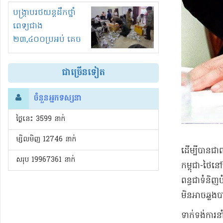
រំខានទាំងយប់ទាំងថ្ងៃ
បង្ក្រាបរថយន្តដឹកថ្នាំ
ពេទ្យជាង
២៣,៤០០ប្រអប់ គេច
ពន្ធនិងអត់ច្បាប់នាំ
ចូល!?
ជាច្រើនទៀត
ចំនួនអ្នកទស្សនា
ថ្ងៃនេះ​ 3599 នាក់
ម្សិលមិញ 12746 នាក់
ដើម្បីបានជា
សរុប 19967361 នាក់
កម្ពុជា-ថៃន
ពន្ធជាទំនិញ
មិនអាចឆ្លង
ទាក់ទង់ការន