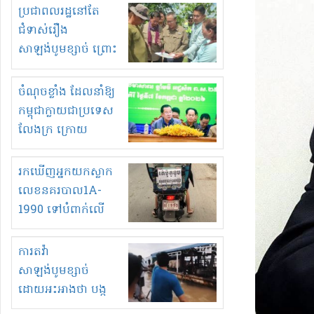
មួយចំនួនទៀត
ប្រជាពលរដ្ឋនៅតែ
កំពង់តែគុបគិតគ្នា
ជំទាស់រឿង
ធ្វើសកម្មភាពរកស៊ីនិង
សាឡង់បូមខ្សាច់ ព្រោះ
ស្តុកទំនិញគេចពន្ធ?
ខ្លាចបាក់ច្រាំងទៀត!
ចំណុចខ្លាំង ដែលនាំឱ្យ
កម្ពុជាក្លាយជាប្រទេស
លែងក្រ ក្រោយ
ឆ្នាំ២០៣០
រកឃើញអ្នកយកស្លាក
លេខនគរបាល1A-
1990 ទៅបំពាក់លើ
ម៉ូតូរបស់ខ្លួន ដាកផ្លាក
រត់ឌុបហើយ
ការតវ៉ា
សាឡង់បូមខ្សាច់
ដោយអះអាងថា បង្ក
បាក់ច្រាំងទន្លេ និង