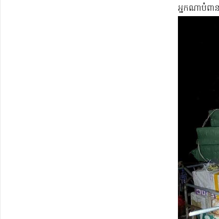
អ្នកណាបំពាន