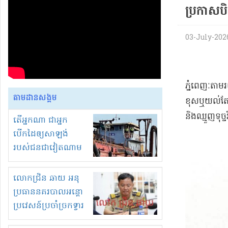
ប្រកាសបិ
03-July-2026 
ភ្នំពេញៈតាម
តាមដានសង្គម
ខុសឬយល់តែធ
និងឈ្មួញទុច្
តើអ្នកណា ជាអ្នក
បើកដៃឲ្យសាឡង់
របស់ជនជាវៀតណាម
ចូល មកខុស
ច្បាប់លួចបូមខ្សាច់នៅ
លោកជ្រិន ឆាយ អនុ
ក្នុងប្រទេសកម្ពុជា
ប្រធាននគរបាលអន្តោ
ប្រវេសន៍ប្រចាំច្រកទ្វារ
ព្រំដែនភ្នំឌិន និងឈ្មួញ