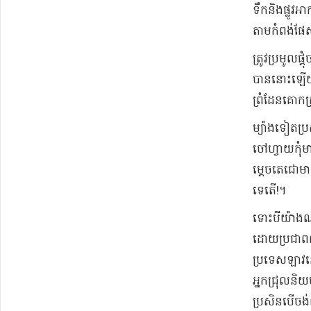
ទឹកនិងផ្លូវ
តាមកំពង់ផែស
ត្រូវប្រមូល
បាននោះឡើយន
ព្រំដែនគោកត្
ម្យ៉ាងទៀតប្
ចៅហ្វាយកុំ
ម្តេចតេជោម
ទេតើ!។
ទោះបីយ៉ាងណា
ដោយប្រជាពល
ប្រទេសឡាវន
អ្នកជ្រុលនិ
ប្រសិនបើចង