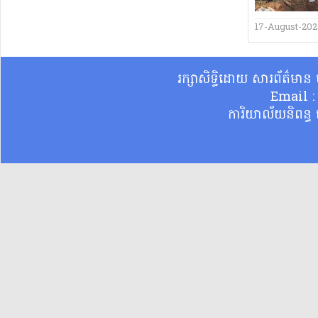
17-August-202
រក្សាសិទ្ធិដោយ សារព័ត៌មា
Email 
ការិយាល័យនិពន្ធ