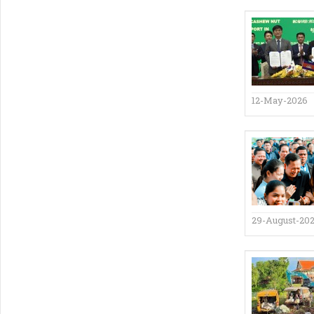
12-May-2026
29-August-20