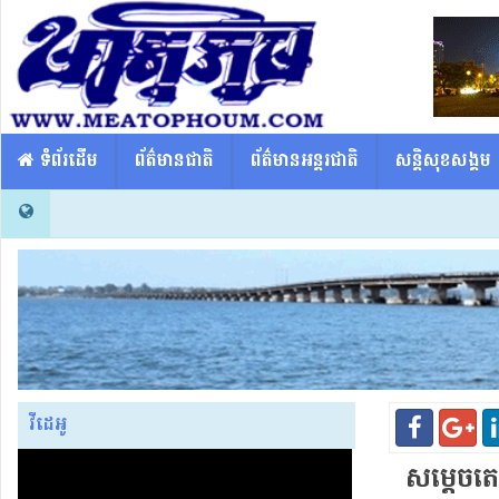
​​ ទំព័រដើម
ព័ត៌មានជាតិ
ព័ត៌មានអន្តរជាតិ
សន្តិសុខសង្គម
វីដេអូ
សម្តេចតេ