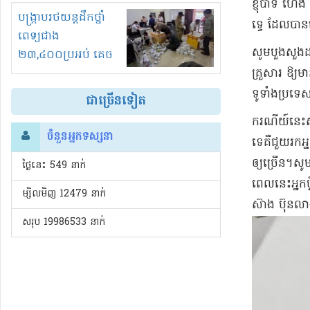
ខ្ញុំបាទ ហេ
រំខានទាំងយប់ទាំងថ្ងៃ
បង្ក្រាបរថយន្តដឹកថ្នាំ
ទ្វេ ដែលបានម
ពេទ្យជាង
សូមបួងសួងដល់វ
២៣,៤០០ប្រអប់ គេច
គ្រួសារ ឱ្យមា
ពន្ធនិងអត់ច្បាប់នាំ
ចូល!?
ទូទាំងប្រទ
ជាច្រើនទៀត
ករណីយ៍នេះ
ចំនួនអ្នកទស្សនា
ទេគឺជួយរកអ
ឲ្យច្រើន។សូ
ថ្ងៃនេះ​ 549 នាក់
ពេលនេះអ្នកប
ម្សិលមិញ 12479 នាក់
ស៊ាង ប៊ុនលា
សរុប 19986533 នាក់