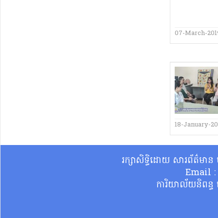
07-March-201
18-January-2
រក្សាសិទ្ធិដោយ សារព័ត៌មា
Email 
ការិយាល័យនិពន្ធ