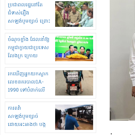
មួយចំនួនទៀត
ប្រជាពលរដ្ឋនៅតែ
កំពង់តែគុបគិតគ្នា
ជំទាស់រឿង
ធ្វើសកម្មភាពរកស៊ីនិង
សាឡង់បូមខ្សាច់ ព្រោះ
ស្តុកទំនិញគេចពន្ធ?
ខ្លាចបាក់ច្រាំងទៀត!
ចំណុចខ្លាំង ដែលនាំឱ្យ
កម្ពុជាក្លាយជាប្រទេស
លែងក្រ ក្រោយ
ឆ្នាំ២០៣០
រកឃើញអ្នកយកស្លាក
លេខនគរបាល1A-
1990 ទៅបំពាក់លើ
ម៉ូតូរបស់ខ្លួន ដាកផ្លាក
រត់ឌុបហើយ
ការតវ៉ា
សាឡង់បូមខ្សាច់
ដោយអះអាងថា បង្ក
បាក់ច្រាំងទន្លេ និង