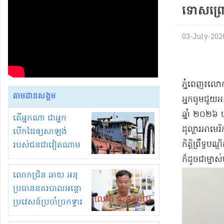
ទោសព្រោ
03-July-2026 
ភ្នំពេញ៖លោ
តាមដានសង្គម
អ្នកធូមជួយអ
ឆ្នាំ ២០២៦ ប
តើអ្នកណា ជាអ្នក
ដុល្លារអាមេ
បើកដៃឲ្យសាឡង់
កិត្តិព្រឹទ្
របស់ជនជាវៀតណាម
ចូល មកខុស
ក៏ដូចជាម្ចា
ច្បាប់លួចបូមខ្សាច់នៅ
លោកជ្រិន ឆាយ អនុ
ក្នុងប្រទេសកម្ពុជា
ប្រធាននគរបាលអន្តោ
ប្រវេសន៍ប្រចាំច្រកទ្វារ
ព្រំដែនភ្នំឌិន និងឈ្មួញ