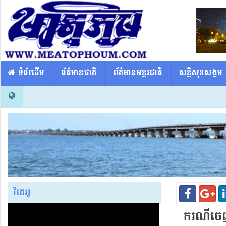
​​ ទំព័រដើម
ព័ត៌មានជាតិ
ព័ត៌មានអន្តរជាតិ
សន្តិសុខសង្គម
វីដេអូ
ករណីចេញ