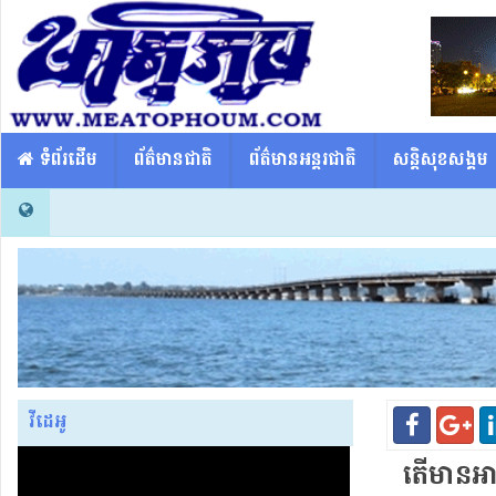
​​ ទំព័រដើម
ព័ត៌មានជាតិ
ព័ត៌មានអន្តរជាតិ
សន្តិសុខសង្គម
វីដេអូ
តើមានអាថ