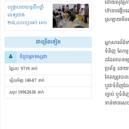
ដោយសុវត្ថិ
រំខានទាំងយប់ទាំងថ្ងៃ
បង្ក្រាបរថយន្តដឹកថ្នាំ
ហ៊ានបង្ហើបឈ
ពេទ្យជាង
ស្រឡាយមិនធ
២៣,៤០០ប្រអប់ គេច
ពន្ធនិងអត់ច្បាប់នាំ
ចូល!?
ជាច្រើនទៀត
អ្នកសារព័ត៌
ទំនិញ តែកម
ចំនួនអ្នកទស្សនា
ដដែលបានឲ្យដ
ប្រព័ន្ធ ដោយ
ថ្ងៃនេះ​ 9719 នាក់
ដែលត្រូវបាន
ម្សិលមិញ 14647 នាក់
ឬជាទំនិញដែល
សរុប 19962636 នាក់
ច្បាប់ ឬទំន
ទាន់មានសេចក្