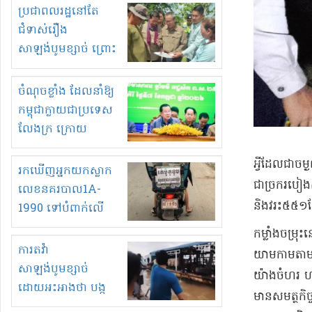
មួយចំនួនទៀត
ប្រជាពលរដ្ឋនៅតែ
កំពង់តែគុបគិតគ្នា
ជំទាស់រឿង
ធ្វើសកម្មភាពរកស៊ីនិង
សាឡង់បូមខ្សាច់ ព្រោះ
ស្តុកទំនិញគេចពន្ធ?
ខ្លាចបាក់ច្រាំងទៀត!
ចំណុចខ្លាំង ដែលនាំឱ្យ
កម្ពុជាក្លាយជាប្រទេស
លែងក្រ ក្រោយ
ឆ្នាំ២០៣០
​អ្វីដែលជា
រកឃើញអ្នកយកស្លាក
ជាច្រករបៀង
លេខនគរបាល1A-
និងវរះ៥៥១តែ
1990 ទៅបំពាក់លើ
ម៉ូតូរបស់ខ្លួន ដាកផ្លាក
​កម្លាំងចម្
រត់ឌុបហើយ
ការតវ៉ា
យាមកាមតាមក្
សាឡង់បូមខ្សាច់
យ៉ាងចំហរ ហ
ដោយអះអាងថា បង្ក
មានសមត្ថកិច្
បាក់ច្រាំងទន្លេ និង