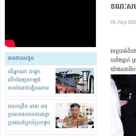
ខណៈសមត្ថ
03-July-2026 
ខេត្តបាត់ដំ
តាមដានសង្គម
បារាំងធ្លាក់
យ៉ាងអនាធិប
តើអ្នកណា ជាអ្នក
បើកដៃឲ្យសាឡង់
របស់ជនជាវៀតណាម
ចូល មកខុស
ច្បាប់លួចបូមខ្សាច់នៅ
លោកជ្រិន ឆាយ អនុ
ក្នុងប្រទេសកម្ពុជា
ប្រធាននគរបាលអន្តោ
ប្រវេសន៍ប្រចាំច្រកទ្វារ
ព្រំដែនភ្នំឌិន និងឈ្មួញ