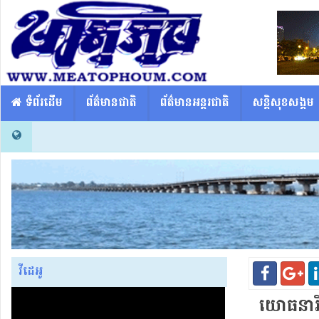
​​ ទំព័រដើម
ព័ត៌មានជាតិ
ព័ត៌មានអន្តរជាតិ
សន្តិសុខសង្គម
វីដេអូ
យោធនារីវ