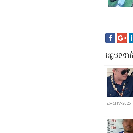
អត្ថបទទា
26-May-2025