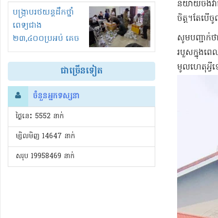
និយាយចឹងវា
រំខានទាំងយប់ទាំងថ្ងៃ
បង្ក្រាបរថយន្តដឹកថ្នាំ
ចិត្ត។តែបើច
ពេទ្យជាង
សូមបញ្ជាក់
២៣,៤០០ប្រអប់ គេច
ពន្ធនិងអត់ច្បាប់នាំ
របួសក្នុងពេ
ចូល!?
មូលហេតុអ្វ
ជាច្រើនទៀត
ចំនួនអ្នកទស្សនា
ថ្ងៃនេះ​ 5552 នាក់
ម្សិលមិញ 14647 នាក់
សរុប 19958469 នាក់