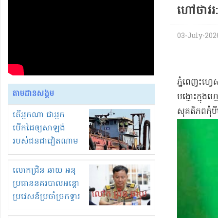
ហៅថាវរ:
03-July-2026 
ភ្នំពេញ៖ហ្
តាមដានសង្គម
បង្ហោះក្នុងហ
សុគតិភពកុំបី
តើអ្នកណា ជាអ្នក
បើកដៃឲ្យសាឡង់
របស់ជនជាវៀតណាម
ចូល មកខុស
ច្បាប់លួចបូមខ្សាច់នៅ
លោកជ្រិន ឆាយ អនុ
ក្នុងប្រទេសកម្ពុជា
ប្រធាននគរបាលអន្តោ
ប្រវេសន៍ប្រចាំច្រកទ្វារ
ព្រំដែនភ្នំឌិន និងឈ្មួញ