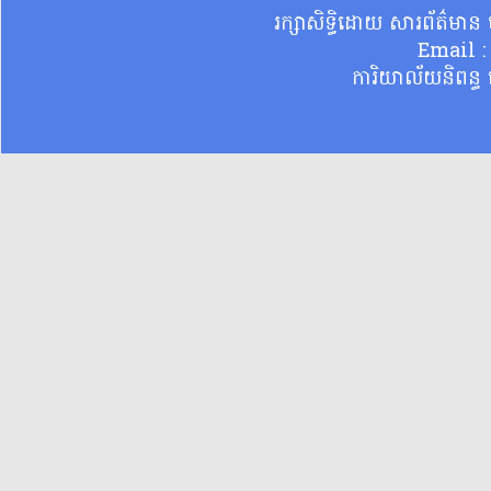
រក្សាសិទ្ធិដោយ សារព័ត៌មា
Email 
ការិយាល័យនិពន្ធ