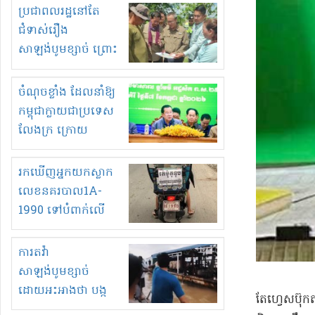
មួយចំនួនទៀត
ប្រជាពលរដ្ឋនៅតែ
កំពង់តែគុបគិតគ្នា
ជំទាស់រឿង
ធ្វើសកម្មភាពរកស៊ីនិង
សាឡង់បូមខ្សាច់ ព្រោះ
ស្តុកទំនិញគេចពន្ធ?
ខ្លាចបាក់ច្រាំងទៀត!
ចំណុចខ្លាំង ដែលនាំឱ្យ
កម្ពុជាក្លាយជាប្រទេស
លែងក្រ ក្រោយ
ឆ្នាំ២០៣០
រកឃើញអ្នកយកស្លាក
លេខនគរបាល1A-
1990 ទៅបំពាក់លើ
ម៉ូតូរបស់ខ្លួន ដាកផ្លាក
រត់ឌុបហើយ
ការតវ៉ា
សាឡង់បូមខ្សាច់
ដោយអះអាងថា បង្ក
តែហ្វេសប៊ុ
បាក់ច្រាំងទន្លេ និង