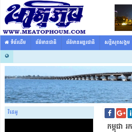
​​ ទំព័រដើម
ព័ត៌មានជាតិ
ព័ត៌មានអន្តរជាតិ
សន្តិសុខសង្គម
វីដេអូ
កម្ពុជា 