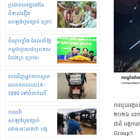
មួយចំនួនទៀត
ប្រជាពលរដ្ឋនៅតែ
កំពង់តែគុបគិតគ្នា
ជំទាស់រឿង
ធ្វើសកម្មភាពរកស៊ីនិង
សាឡង់បូមខ្សាច់ ព្រោះ
ស្តុកទំនិញគេចពន្ធ?
ខ្លាចបាក់ច្រាំងទៀត!
ចំណុចខ្លាំង ដែលនាំឱ្យ
កម្ពុជាក្លាយជាប្រទេស
លែងក្រ ក្រោយ
ឆ្នាំ២០៣០
រកឃើញអ្នកយកស្លាក
លេខនគរបាល1A-
1990 ទៅបំពាក់លើ
ម៉ូតូរបស់ខ្លួន ដាកផ្លាក
ការចុះអង្កេតន
រត់ឌុបហើយ
ការតវ៉ា
២០២៦ ដោយមានក
សាឡង់បូមខ្សាច់
ជាតិ អង្គក
ដោយអះអាងថា បង្ក
Group។
បាក់ច្រាំងទន្លេ និង