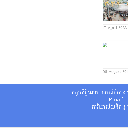
17-April-2022
06-August-20
រក្សាសិទ្ធិដោយ សារព័ត៌មា
Email 
ការិយាល័យនិពន្ធ