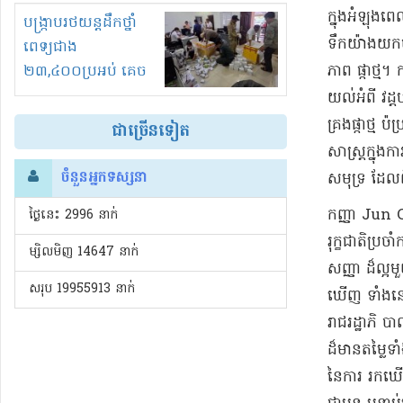
ក្នុងអំឡុងពេ
រំខានទាំងយប់ទាំងថ្ងៃ
បង្ក្រាបរថយន្តដឹកថ្នាំ
ទឹកយ៉ាងយកចិត
ពេទ្យជាង
ភាព ផ្កាថ្ម។
២៣,៤០០ប្រអប់ គេច
ពន្ធនិងអត់ច្បាប់នាំ
យល់អំពី វដ្
ចូល!?
គ្រងផ្កាថ្ម 
ជាច្រើនទៀត
សាស្ត្រក្នុង
ចំនួនអ្នកទស្សនា
សមុទ្រ ដែលព
កញ្ញា Jun Ch
ថ្ងៃនេះ​ 2996 នាក់
រុក្ខជាតិប្រ
ម្សិលមិញ 14647 នាក់
សញ្ញា ដ៏ល្អម
សរុប 19955913 នាក់
ឃើញ ទាំងនេះ 
រាជរដ្ឋាភិ ប
ដ៏មានតម្លៃទ
នៃការ រកឃើញក