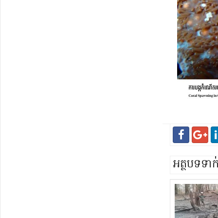
អត្ថបទទា