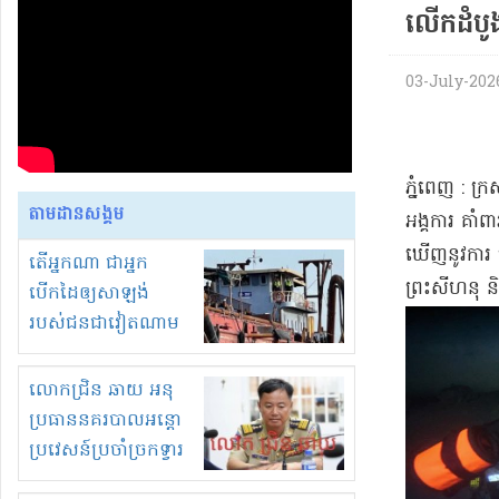
លើកដំបូង
03-July-2026
ភ្នំពេញ : ក្
តាមដានសង្គម
អង្គការ គាំ
ឃើញនូវការ ប
តើអ្នកណា ជាអ្នក
ព្រះសីហនុ ន
បើកដៃឲ្យសាឡង់
របស់ជនជាវៀតណាម
ចូល មកខុស
ច្បាប់លួចបូមខ្សាច់នៅ
លោកជ្រិន ឆាយ អនុ
ក្នុងប្រទេសកម្ពុជា
ប្រធាននគរបាលអន្តោ
ប្រវេសន៍ប្រចាំច្រកទ្វារ
ព្រំដែនភ្នំឌិន និងឈ្មួញ