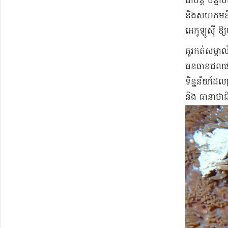
ជាបន្ត បន្ទា
និងសហគមន៍ ម
អេកូឡូស៊ី ឱ្
គួរកត់សម្គា
ធនធានជលផល 
ទិន្នន័យដែល
និង ធានាថាជី